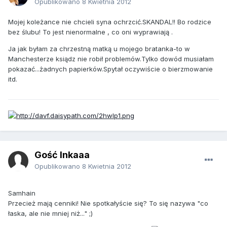
Opublikowano
8 Kwietnia 2012
Mojej koleżance nie chcieli syna ochrzcić.SKANDAL!! Bo rodzice
bez ślubu! To jest nienormalne , co oni wyprawiają .
Ja jak byłam za chrzestną matką u mojego bratanka-to w
Manchesterze ksiądz nie robił problemów.Tylko dowód musiałam
pokazać...żadnych papierków.Spytał oczywiście o bierzmowanie
itd.
Gość Inkaaa
Opublikowano
8 Kwietnia 2012
Samhain
Przecież mają cenniki! Nie spotkałyście się? To się nazywa "co
łaska, ale nie mniej niż..." ;)