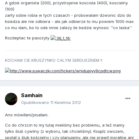
A gdzie organista (200), przystrojenie kosciola (400), koscielny
(100)
zarty sobie robia w tych czasach - probowalam dzwonic dzis do
ksiedza ale nie odbiera - ale jak odbierze to mu powiem 1000 max
co mu dam, bo to ode mnie zalezy ile bedzie wynosic ''co laska''
Rozdeptac te pasozyty
KOCHAM CIE KRUSZYNKO CALYM SERDUSZKIEM !!
Samhain
Opublikowano
11 Kwietnia 2012
Ano mówiłam/pisałam.
Co do chrzcin to my tutaj mieliśmy bez problemu, a też mamy
tylko ślub cywilny (z wyboru, tak chcieliśmy). Ksiądz owszem,
spytał o ślub kościelny i czy planujemy, ale nie prawił morałów ani