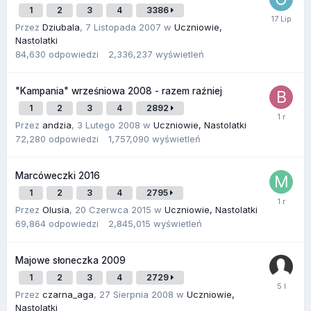
1
2
3
4
3386
Przez
Dziubala
,
7 Listopada 2007
w
Uczniowie,
Nastolatki
84,630
odpowiedzi
2,336,237
wyświetleń
"Kampania" wrześniowa 2008 - razem raźniej
1
2
3
4
2892
Przez
andzia
,
3 Lutego 2008
w
Uczniowie, Nastolatki
72,280
odpowiedzi
1,757,090
wyświetleń
Marcóweczki 2016
1
2
3
4
2795
Przez
Olusia
,
20 Czerwca 2015
w
Uczniowie, Nastolatki
69,864
odpowiedzi
2,845,015
wyświetleń
Majowe słoneczka 2009
1
2
3
4
2729
Przez
czarna_aga
,
27 Sierpnia 2008
w
Uczniowie,
Nastolatki