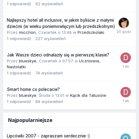
1
odpowiedź
62
wyświetleń
Najlepszy hotel all inclusive, w jakim byliście z małymi
dziećmi (w wieku poniemowlęcym lub przedszkolnym)
Przez
micchon
,
Czwartek o 13:46
w
Przedszkolaki
1
odpowiedź
227
wyświetleń
Jak Wasze dzieci odnalazły się w pierwszej klasie?
Przez
blueskye
,
Czwartek o 07:57
w
Uczniowie,
Nastolatki
1
odpowiedź
74
wyświetleń
Smart home co polecacie?
Przez
blueskye
,
Środa o 13:01
w
Kącik dla Tatusiów
1
odpowiedź
84
wyświetleń
Najpopularniejsze
Lipcówki 2007 - zapraszam serdecznie :)