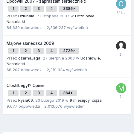
Lipcówki 2007 - zapraszam serdecznie :)
1
2
3
4
3386
Przez
Dziubala
,
7 Listopada 2007
w
Uczniowie,
Nastolatki
84,630
odpowiedzi
2,336,237
wyświetleń
Majowe słoneczka 2009
1
2
3
4
2729
Przez
czarna_aga
,
27 Sierpnia 2008
w
Uczniowie,
Nastolatki
68,207
odpowiedzi
2,319,334
wyświetleń
Clostilbegyt? Opinie
1
2
3
4
364
Przez
Rysia06
,
23 Lutego 2019
w
9 miesięcy, ciąża
9,077
odpowiedzi
2,013,076
wyświetleń