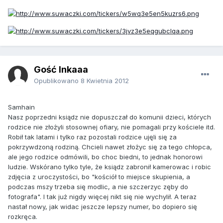
Gość Inkaaa
Opublikowano
8 Kwietnia 2012
Samhain
Nasz poprzedni ksiądz nie dopuszczał do komunii dzieci, których
rodzice nie złożyli stosownej ofiary, nie pomagali przy kościele itd.
Robił tak latami i tylko raz pozostali rodzice ujęli się za
pokrzywdzoną rodziną. Chcieli nawet złożyc się za tego chłopca,
ale jego rodzice odmówili, bo choc biedni, to jednak honorowi
ludzie. Wskórano tylko tyle, że ksiądz zabronił kamerowac i robic
zdjęcia z uroczystości, bo "kościół to miejsce skupienia, a
podczas mszy trzeba się modlic, a nie szczerzyc zęby do
fotografa". I tak już nigdy więcej nikt się nie wychylił. A teraz
nastał nowy, jak widac jeszcze lepszy numer, bo dopiero się
rozkręca.