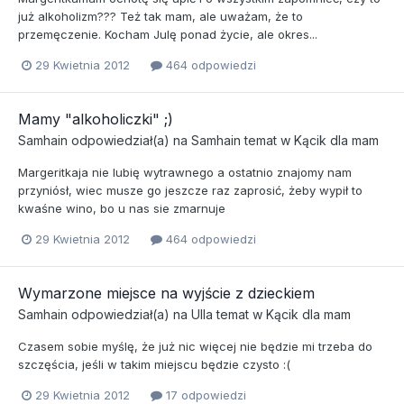
już alkoholizm??? Też tak mam, ale uważam, że to
przemęczenie. Kocham Julę ponad życie, ale okres...
29 Kwietnia 2012
464 odpowiedzi
Mamy "alkoholiczki" ;)
Samhain
odpowiedział(a) na
Samhain
temat w
Kącik dla mam
Margeritkaja nie lubię wytrawnego a ostatnio znajomy nam
przyniósł, wiec musze go jeszcze raz zaprosić, żeby wypił to
kwaśne wino, bo u nas sie zmarnuje
29 Kwietnia 2012
464 odpowiedzi
Wymarzone miejsce na wyjście z dzieckiem
Samhain
odpowiedział(a) na
Ulla
temat w
Kącik dla mam
Czasem sobie myślę, że już nic więcej nie będzie mi trzeba do
szczęścia, jeśli w takim miejscu będzie czysto :(
29 Kwietnia 2012
17 odpowiedzi