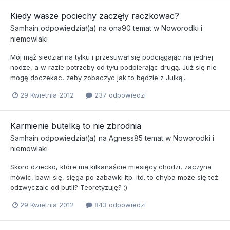
Kiedy wasze pociechy zaczęły raczkowac?
Samhain
odpowiedział(a) na
ona90
temat w
Noworodki i
niemowlaki
Mój mąż siedział na tyłku i przesuwał się podciągając na jednej
nodze, a w razie potrzeby od tyłu podpierając drugą. Już się nie
mogę doczekac, żeby zobaczyc jak to będzie z Julką...
29 Kwietnia 2012
237 odpowiedzi
Karmienie butelką to nie zbrodnia
Samhain
odpowiedział(a) na
Agness85
temat w
Noworodki i
niemowlaki
Skoro dziecko, które ma kilkanaście miesięcy chodzi, zaczyna
mówic, bawi się, sięga po zabawki itp. itd. to chyba może się też
odzwyczaic od butli? Teoretyzuję? ;)
29 Kwietnia 2012
843 odpowiedzi