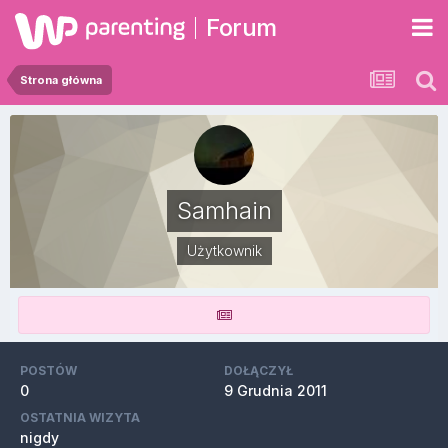
Forum
Strona główna
Samhain
Użytkownik
POSTÓW
DOŁĄCZYŁ
0
9 Grudnia 2011
OSTATNIA WIZYTA
nigdy