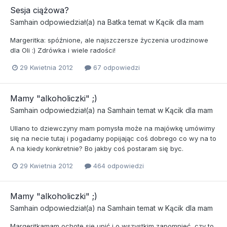
Sesja ciążowa?
Samhain
odpowiedział(a) na
Batka
temat w
Kącik dla mam
Margeritka: spóźnione, ale najszczersze życzenia urodzinowe
dla Oli :) Zdrówka i wiele radości!
29 Kwietnia 2012
67 odpowiedzi
Mamy "alkoholiczki" ;)
Samhain
odpowiedział(a) na
Samhain
temat w
Kącik dla mam
Ullano to dziewczyny mam pomysła może na majówkę umówimy
się na necie tutaj i pogadamy popijając coś dobrego co wy na to
A na kiedy konkretnie? Bo jakby coś postaram się byc.
29 Kwietnia 2012
464 odpowiedzi
Mamy "alkoholiczki" ;)
Samhain
odpowiedział(a) na
Samhain
temat w
Kącik dla mam
Margeritkamam ochotę się upić i o wszystkim zapomnieć, czy to