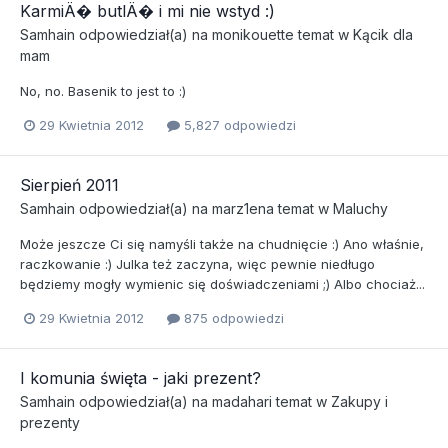
KarmiÄ� butlÄ� i mi nie wstyd :)
Samhain
odpowiedział(a) na
monikouette
temat w
Kącik dla
mam
No, no. Basenik to jest to :)
29 Kwietnia 2012
5,827 odpowiedzi
Sierpień 2011
Samhain
odpowiedział(a) na
marz1ena
temat w
Maluchy
Może jeszcze Ci się namyśli także na chudnięcie :) Ano właśnie,
raczkowanie :) Julka też zaczyna, więc pewnie niedługo
będziemy mogły wymienic się doświadczeniami ;) Albo chociaż...
29 Kwietnia 2012
875 odpowiedzi
I komunia święta - jaki prezent?
Samhain
odpowiedział(a) na
madahari
temat w
Zakupy i
prezenty