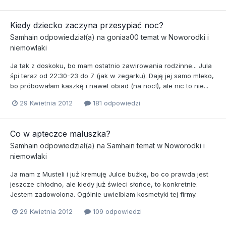
Kiedy dziecko zaczyna przesypiać noc?
Samhain
odpowiedział(a) na
goniaa00
temat w
Noworodki i
niemowlaki
Ja tak z doskoku, bo mam ostatnio zawirowania rodzinne... Jula
śpi teraz od 22:30-23 do 7 (jak w zegarku). Daję jej samo mleko,
bo próbowałam kaszkę i nawet obiad (na noc!), ale nic to nie...
29 Kwietnia 2012
181 odpowiedzi
Co w apteczce maluszka?
Samhain
odpowiedział(a) na
Samhain
temat w
Noworodki i
niemowlaki
Ja mam z Musteli i już kremuję Julce buźkę, bo co prawda jest
jeszcze chłodno, ale kiedy już świeci słońce, to konkretnie.
Jestem zadowolona. Ogólnie uwielbiam kosmetyki tej firmy.
29 Kwietnia 2012
109 odpowiedzi