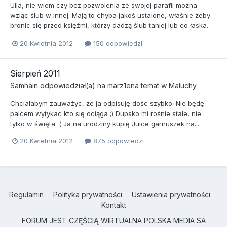
Ulla, nie wiem czy bez pozwolenia ze swojej parafii można
wziąc ślub w innej. Mają to chyba jakoś ustalone, właśnie żeby
bronic się przed księżmi, którzy dadzą ślub taniej lub co łaska.
20 Kwietnia 2012
150 odpowiedzi
Sierpień 2011
Samhain
odpowiedział(a) na
marz1ena
temat w
Maluchy
Chciałabym zauważyc, że ja odpisuję dośc szybko. Nie będę
palcem wytykac kto się ociąga ;) Dupsko mi rośnie stale, nie
tylko w święta :( Ja na urodziny kupię Julce garnuszek na...
20 Kwietnia 2012
875 odpowiedzi
Regulamin
Polityka prywatności
Ustawienia prywatności
Kontakt
FORUM JEST CZĘŚCIĄ WIRTUALNA POLSKA MEDIA SA