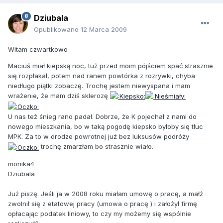
Dziubala
Opublikowano
12 Marca 2009
Witam czwartkowo
Maciuś miał kiepską noc, tuż przed moim pójściem spać strasznie
się rozpłakał, potem nad ranem powtórka z rozrywki, chyba
niedługo piątki zobaczę. Trochę jestem niewyspana i mam
wrażenie, że mam dziś sklerozę
U nas też śnieg rano padał. Dobrze, że K pojechał z nami do
nowego mieszkania, bo w taką pogodę kiepsko byłoby się tłuc
MPK. Za to w drodze powrotnej już bez luksusów podróży
trochę zmarzłam bo strasznie wiało.
monika4
Dziubala
Już piszę. Jeśli ja w 2008 roku miałam umowę o pracę, a małż
zwolnił się z etatowej pracy (umowa o pracę ) i założył firmę
opłacając podatek liniowy, to czy my możemy się wspólnie