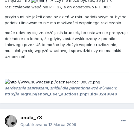
Dzięki za info
. A czy nie może być tak, że ja z K
rozliczyłabym wspólnie PIT-37, a on dodatkowo PIT-36L?
przykro mi ale jeżeli chociaż dzień w roku podatkowym m. był na
podatku liniowym to nie ma możliwości wspólnego rozliczenia
może udałoby się znaleźć jakiś kruczek, bo ustawa nie precyzuje
dokładnie do końca, że gdyby został wykluczony z podatku
liniowego przez US to można by złożyć wspólne rozliczenie,
musiałabym się wgryźć w ustawę i sprawdzić czy nie ma jakiś
uzupełnień
serdecznie zapraszam, zniżki dla parentingowców
:Śmiech:
http://allegro.pl/show_user_auctions.php?uid=3249849
anula_73
Opublikowano
12 Marca 2009