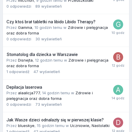
Przez
micchon
,
9 godzin temu
w
Przedszkolaki
0
odpowiedzi
89
wyświetleń
Czy ktoś brał tabletki na libido Libido Therapy?
Przez
Gamma
,
10 godzin temu
w
Zdrowie i pielęgnacja
oraz dobra forma
0
odpowiedzi
30
wyświetleń
Stomatolog dla dziecka w Warszawie
Przez
Disnejta
,
12 godzin temu
w
Zdrowie i pielęgnacja
oraz dobra forma
1
odpowiedź
47
wyświetleń
Depilacja laserowa
Przez
alaalicja777
,
14 godzin temu
w
Zdrowie i
pielęgnacja oraz dobra forma
0
odpowiedzi
73
wyświetleń
Jak Wasze dzieci odnalazły się w pierwszej klasie?
Przez
blueskye
,
15 godzin temu
w
Uczniowie, Nastolatki
1
odpowiedź
42
wyświetleń