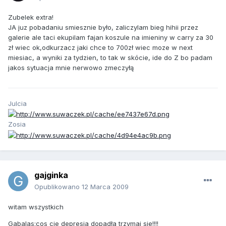
Zubelek extra!
JA juz pobadaniu smiesznie było, zaliczylam bieg hihii przez
galerie ale taci ekupilam fajan koszule na imieniny w carry za 30
zł wiec ok,odkurzacz jaki chce to 700zł wiec moze w next
miesiac, a wyniki za tydzien, to tak w skócie, ide do Z bo padam
jakos sytuacja mnie nerwowo zmeczyłą
Julcia
Zosia
gajginka
Opublikowano
12 Marca 2009
witam wszystkich
Gabalas:cos cie depresja dopadła trzymaj sie!!!!