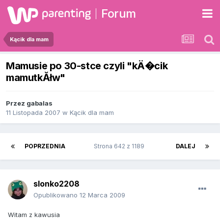
Forum
Kącik dla mam
Mamusie po 30-stce czyli "kÄ�cik
mamutkĂłw"
Przez
gabalas
11 Listopada 2007
w
Kącik dla mam
POPRZEDNIA
Strona 642 z 1189
DALEJ
slonko2208
Opublikowano
12 Marca 2009
Witam z kawusia