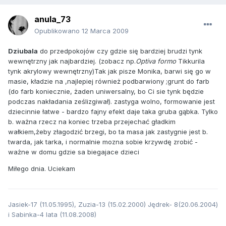
anula_73
Opublikowano
12 Marca 2009
Dziubala
do przedpokojów czy gdzie się bardziej brudzi tynk
wewnętrzny jak najbardziej. (zobacz np.
Optiva formo
Tikkurila
tynk akrylowy wewnętrzny)Tak jak pisze Monika, barwi się go w
masie, kładzie na ,najlepiej również podbarwiony ;grunt do farb
(do farb koniecznie, żaden uniwersalny, bo Ci sie tynk będzie
podczas nakładania ześlizgiwał). zastyga wolno, formowanie jest
dziecinnie łatwe - bardzo fajny efekt daje taka gruba gąbka. Tylko
b. ważna rzecz na koniec trzeba przejechać gładkim
wałkiem,żeby złagodzić brzegi, bo ta masa jak zastygnie jest b.
twarda, jak tarka, i normalnie mozna sobie krzywdę zrobić -
ważne w domu gdzie sa biegajace dzieci
Miłego dnia. Uciekam
Jasiek-17 (11.05.1995), Zuzia-13 (15.02.2000) Jędrek- 8(20.06.2004)
i Sabinka-4 lata (11.08.2008)