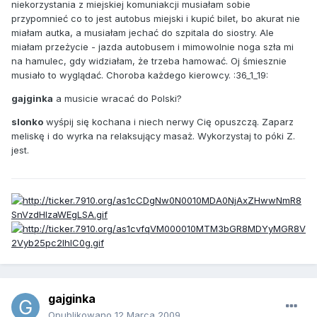
niekorzystania z miejskiej komuniakcji musiałam sobie
przypomnieć co to jest autobus miejski i kupić bilet, bo akurat nie
miałam autka, a musiałam jechać do szpitala do siostry. Ale
miałam przeżycie - jazda autobusem i mimowolnie noga szła mi
na hamulec, gdy widziałam, że trzeba hamować. Oj śmiesznie
musiało to wyglądać. Choroba każdego kierowcy. :36_1_19:
gajginka
a musicie wracać do Polski?
slonko
wyśpij się kochana i niech nerwy Cię opuszczą. Zaparz
meliskę i do wyrka na relaksujący masaż. Wykorzystaj to póki Z.
jest.
gajginka
Opublikowano
12 Marca 2009