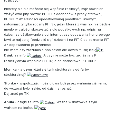
rozliczyć?
niestety ale nie możecie się wspólnie rozliczyć, mąż powinien
złożyć dwa pity roczne PIT 37 z dochodów z pracy etatowej,
PIT36L z działalności opodatkowanej podatkiem liniowym,
natomiast ty tylko roczny PIT 37, jeżeli któreś z was np. nie będzie
mogło w całości skorzystać z ulg podatkowych np. odpis na
dzieci, za użytkowanie sieci internet czy oddawania honorowego
krwi to najlepiej "podzielić się" dziećmi i na PIT 0 do zeznania PIT
37 odpowiednio je przenieść
nie wiem czy zrozumiale napisałam ale oczka mi się kleją
Dzięki za info
. A czy nie może być tak, że ja z K
rozliczyłabym wspólnie PIT-37, a on dodatkowo PIT-36L?
Monika
- a czym różni się tynk strukturalny od farby
strukturalnej?
Słonko
- współczuję, może głowa boli przez wahania ciśnienia,
do wczoraj było niskie, od dziś ma rosnąć.
Daj znać po TK.
Anula
- dzięki za info
. Ważna wskazówka z tym
wałkiem na końcu