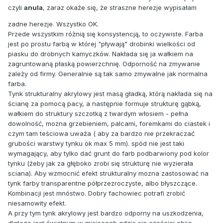
czyli
anula
, zaraz okaże się, że straszne herezje wypisałam
zadne herezje. Wszystko OK.
Przede wszystkim różnią się konsystencją, to oczywiste. Farba
jest po prostu farbą w której "pływają" drobinki wielkości od
piasku do drobnych kamyczków. Nakłada się ja wałkiem na
zagruntowaną płaską powierzchnię. Odporność na zmywanie
zależy od firmy. Generalnie są tak samo zmywalne jak normalna
farba.
Tynk strukturalny akrylowy jest masą gładką, którą nakłada się na
ścianę za pomocą pacy, a następnie formuje strukturę gąbką,
wałkiem do struktury szczotką z twardym włosiem - pełna
dowolność, mozna grzebieniem, palcami, foremkami do ciastek i
czym tam teściowa uważa ( aby za bardzo nie przekraczać
grubości warstwy tynku ok max 5 mm). spód nie jest taki
wymagający, aby tylko dać grunt do farb podbarwiony pod kolor
tynku (żeby jak za głęboko zrobi się strukturę nie wyzierała
sciana). Aby wzmocnić efekt strukturalny mozna zastosować na
tynk farby transparentne półprzezroczyste, albo błyszczące.
Kombinacji jest mnóstwo. Dobry fachowiec potrafi zrobić
niesamowity efekt.
A przy tym tynk akrylowy jest bardzo odporny na uszkodzenia,
dlatego jest świetnym w miejscach gdzie się częściej obija