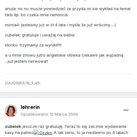
anula: no no musze powiedzieć ze przyda mi sie wykład na temat
farb itp. bo czeka mnie remoncik
monia4: jestesmy juz w irl 4 lata i myśle że już wrócimy....:(
zubelek: gratuluje i uważaj na siebie
słonko: trzymamy za wyniki!!!!!
a u mnie znowu jutro angielskie słówka ciekawe jak wypadną
...już jestem nerwowa!!
GAJGINKA:16_3_46:
lehrerin
Opublikowano
12 Marca 2009
zubelek
jeszcze raz gratuluję. Teraz to się zacznie wydawanie
kasy na paliwo
A tak serio, to ja niedawno po 6 latach