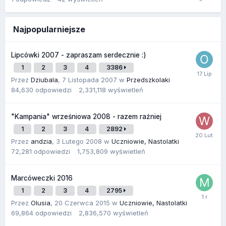
Najpopularniejsze
Lipcówki 2007 - zapraszam serdecznie :)
1
2
3
4
3386
Przez
Dziubala
,
7 Listopada 2007
w
Przedszkolaki
84,630
odpowiedzi
2,331,118
wyświetleń
"Kampania" wrześniowa 2008 - razem raźniej
1
2
3
4
2892
Przez
andzia
,
3 Lutego 2008
w
Uczniowie, Nastolatki
72,281
odpowiedzi
1,753,809
wyświetleń
Marcóweczki 2016
1
2
3
4
2795
Przez
Olusia
,
20 Czerwca 2015
w
Uczniowie, Nastolatki
69,864
odpowiedzi
2,836,570
wyświetleń