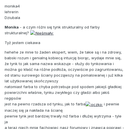
monika4
lehrerin
Dziubala
Monika
- a czym różni się tynk strukturalny od farby
strukturalnej?
Tyż jestem ciekawa
hehehe ze mnie to żaden ekspert, wiem, że takie są i na zdrowy,
babski rozum i genialną kobiecą intuicję biorąc, wydaje mnie się,
że tynk to jak sama nazwa wskazuje - służy do tynkowania i
można go kłaść na różne podłoża, oczywiście po zagruntowaniu,
od stanu surowego ściany począwszy na pomalowanej i już kilka
lat użytkowanej skończywszy
natomiast farba to chyba potrzebuje pod spodem jakiejś gładkiej
powierzchni właśnie, tynku zwykłego czy gładzi albo jakiś
regipsów
jest na pewno rzadsza od tynku, jak to farba
i pewnie
inaczej się ja nakłada na ścianę
pewnie tynk jest bardziej trwały niż farba i dłużej wytrzyma - tyle
ja
a teraz niech mnie fachowiec nasz forumowy i znawca poprawi -