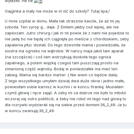
wyłaziło. He he
Gajginka a mały nie może w irl iść do szkoły? Tutaj lipa;/
U mnie szpital w domu. Mała tak strasznie kaszle, że aż mi jej
szkoda. Ten syrop g... daje. Z Emilem jakby ciut lepiej, ale nie
zapeszam. Jutro chirurg i jak m mi powie że z nami nie pojedzie to
nie jadę bo nie będę ich ciągnęła po mieście z choróbskiem, zeby
zapalenia płuc dostali. Do tego dzwoniła mama i powiedziała, że
siostra ma ognisko na wątrobie. W nancy maja jakiś tam aparat
(na szczęście) i coś tam wstrzykują dookoła tego ognisa
zapalnego, a potem wiązkę czegoś tam puszczają prosto na
zmienioną część wątroby. Bodaj w poniedziałek ma mieć ten
zabieg. Mama się bardzo martwi :( Nie wiem co będzie dalej.
Z tego wszystkiego umyłam dzisiaj dwa duże okna i jedno małe,
powiesiłam sobie karnisz w kuchni i w koncu firankę. Musiałam
czymś głowę i ręce zająć. A zeby mi za dobrze nie było to młodzi
wczoraj się ostro pokłócili, a żeby nie robić mi tego nad glową to
dla rozrywki wydzierali się na siebie przed domem:36_2_49: Ja tu
w koncu zwariuję:36_2_49: