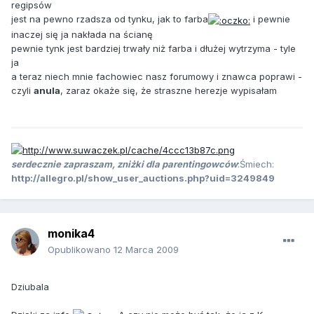
regipsów
jest na pewno rzadsza od tynku, jak to farba
i pewnie
inaczej się ja nakłada na ścianę
pewnie tynk jest bardziej trwały niż farba i dłużej wytrzyma - tyle
ja
a teraz niech mnie fachowiec nasz forumowy i znawca poprawi -
czyli
anula
, zaraz okaże się, że straszne herezje wypisałam
serdecznie zapraszam, zniżki dla parentingowców
:Śmiech:
http://allegro.pl/show_user_auctions.php?uid=3249849
monika4
Opublikowano
12 Marca 2009
Dziubala