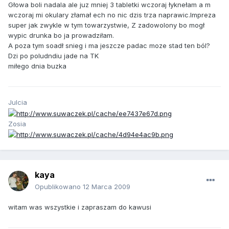
Głowa boli nadala ale juz mniej 3 tabletki wczoraj łyknełam a m
wczoraj mi okulary złamał ech no nic dzis trza naprawic.Impreza
super jak zwykle w tym towarzystwie, Z zadowolony bo mogł
wypic drunka bo ja prowadziłam.
A poza tym soadł snieg i ma jeszcze padac moze stad ten ból?
Dzi po poludndiu jade na TK
miłego dnia buzka
Julcia
Zosia
kaya
Opublikowano
12 Marca 2009
witam was wszystkie i zapraszam do kawusi