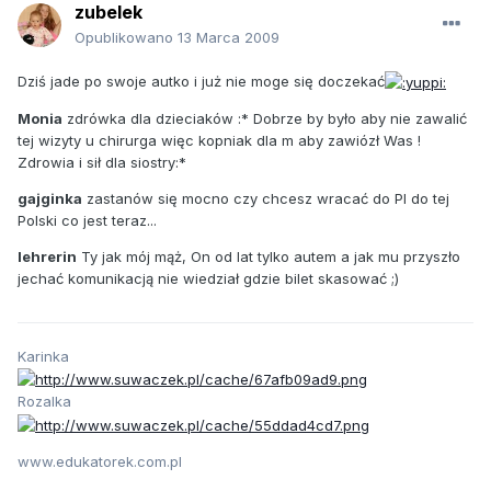
zubelek
Opublikowano
13 Marca 2009
Dziś jade po swoje autko i już nie moge się doczekać
Monia
zdrówka dla dzieciaków :* Dobrze by było aby nie zawalić
tej wizyty u chirurga więc kopniak dla m aby zawiózł Was !
Zdrowia i sił dla siostry:*
gajginka
zastanów się mocno czy chcesz wracać do Pl do tej
Polski co jest teraz...
lehrerin
Ty jak mój mąż, On od lat tylko autem a jak mu przyszło
jechać komunikacją nie wiedział gdzie bilet skasować ;)
Karinka
Rozalka
www.edukatorek.com.pl