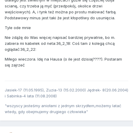
scianę, czy trzeba ją myć (przedpokój, okolice drzwi
wejściowych). A, i tynk też można po prostu malować farbą.
Podstawowy minus jest taki że jest kłopotliwy do usunięcia.
Tyle ode mnie
Nie zdążę do Was więcej napisać bardziej prywatnie, bo m.
zabiera mi kabelek od neta:36_2_18: Coś tam z kolegą chcą
oglądać:36_2_22:
Miłego wieczora. Idę na Hausa (o ile jest dzisiaj????). Postaram
się zajrzeć
Jasiek-17 (11.05.1995), Zuzia-13 (15.02.2000) Jędrek- 8(20.06.2004)
i Sabinka-4 lata (11.08.2008)
"wszyscy jesteśmy aniołami z jednym skrzydłem,możemy latać
wtedy, gdy obejmujemy drugiego człowieka"