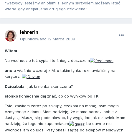
"wszyscy jesteśmy aniołami z jednym skrzydłem,możemy latać
wtedy, gdy obejmujemy drugiego człowieka"
lehrerin
Opublikowano
12 Marca 2009
Witam
Na wschodzie też sypia i to śnieg z deszczem
anula
właśnie wczoraj z M. o takim tynku rozmawialiśmy na
korytarz.
Dziuabala
i jak łazienka skonczona?
slonko
koniecznie daj znać, co do wyników po TK.
Tyle, zmykam zaraz po zakupy, czekam na mamę, bym mogła
czmychnąc z domu. Mam nadzieję, że mama poradzi sobie z
Justysią. Muszę się podmalować, by wyglądac jak człowiek. Mam
nadzieję, że tego nie zapomniałam
bo dawno nie
wychodziłam do ludzi. Przy okazji zajrzę do sklepów meblowych.