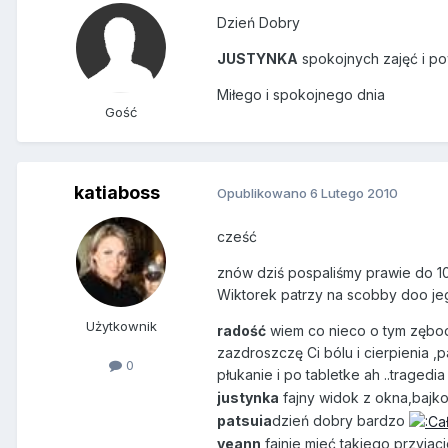
Dzień Dobry
JUSTYNKA
spokojnych zajęć i p
Miłego i spokojnego dnia
Gość
katiaboss
Opublikowano
6 Lutego 2010
cześć
znów dziś pospaliśmy prawie do 10
Wiktorek patrzy na scobby doo jeg
Użytkownik
radość
wiem co nieco o tym zębodo
zazdroszczę Ci bólu i cierpienia 
0
płukanie i po tabletke ah ..tragedi
justynka
fajny widok z okna,bajk
patsuia
dzień dobry bardzo
veann
fajnie mieć takiego przyjaci