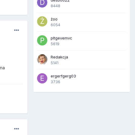
desb0022
8448
żoo
6054
pltgevemvc
5619
Redakcja
5141
 na
ergerfgerg03
3736