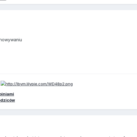
chowywaniu
piniami
odziców