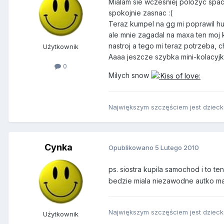
Mialam sie wczesniej polozyc spac
spokojnie zasnac :(
Teraz kumpel na gg mi poprawil h
ale mnie zagadal na maxa ten moj
nastroj a tego mi teraz potrzeba,
Użytkownik
Aaaa jeszcze szybka mini-kolacyj
0
Milych snow
Największym szczęściem jest dziecko
Cynka
Opublikowano
5 Lutego 2010
ps. siostra kupila samochod i to te
bedzie miala niezawodne autko ma
Największym szczęściem jest dziecko
Użytkownik