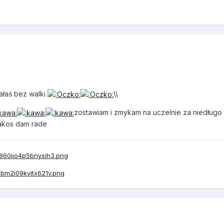
łaś bez walki
\\
zostawiam i zmykam na uczelnie za niedługo
jakos dam rade