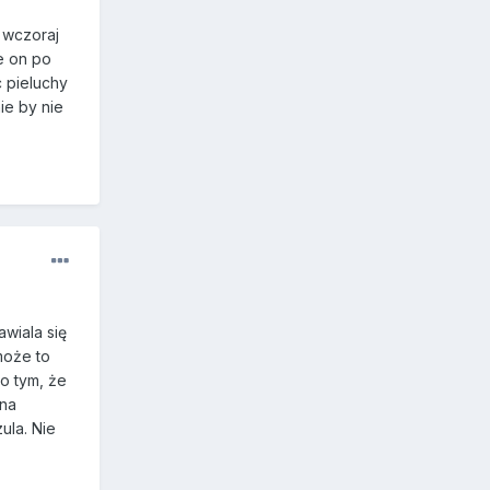
. wczoraj
e on po
 pieluchy
ie by nie
wiala się
może to
o tym, że
 na
ula. Nie