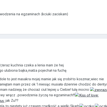
owodzenia na egzaminach (kciuki zaciskam)
,teraz kuchnia czeka a lenia mam że hej
o ulubiona bajka,małża pojechał na fuchę
le to jest masakra mojej mamie jak się zrobił to koszmar,wiec nie
,pamiętam mam przez ok 1 miesiąc musiała dziennie chodzić do denty
a mam nadzieję że chociaż ciut lepiej u Ciebie! tulę mocno
owy wręcz ..powodzenia życzę na egzaminach!!!
jak Zu??
ela..to niestety już czasem rzadkość a wielki Skarb