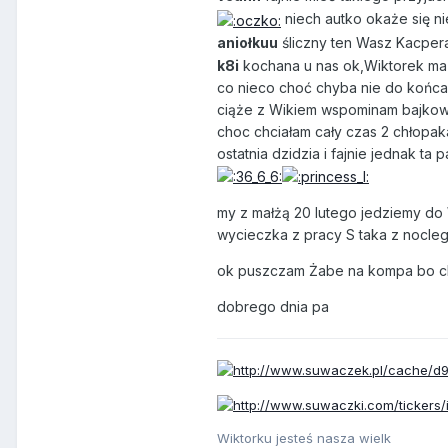
niech autko okaże się n
aniołkuu
śliczny ten Wasz Kacpe
k8i
kochana u nas ok,Wiktorek ma s
co nieco choć chyba nie do końca,
ciąże z Wikiem wspominam bajkowo
choc chciałam cały czas 2 chłopak
ostatnia dzidzia i fajnie jednak t
my z małżą 20 lutego jedziemy do W
wycieczka z pracy S taka z nocleg
ok puszczam Żabe na kompa bo chc
dobrego dnia pa
Wiktorku jesteś nasza wielk