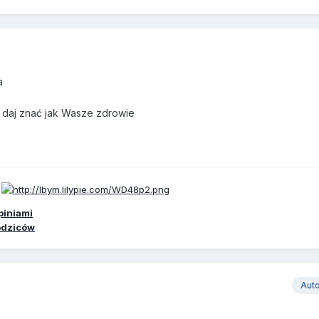
a
daj znać jak Wasze zdrowie
piniami
odziców
Aut