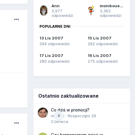
Ann
monikouette
3,977
3,363
odpowiedzi
odpowiedzi
POPULARNE DNI
13 Lis 2007
15 Lis 2007
294 odpowiedzi
282 odpowiedzi
17 Lis 2007
16 Lis 2007
280 odpowiedzi
275 odpowiedzi
Ostatnio zaktualizowane
Co dziś w promocji?
maciek
4
· Rozpoczęto
29
Czerwca