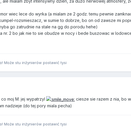
, ale mialam zbyt intensywny dzien, za duzo nerwowej atmosfery, 
umor wiec lece do wyrka (a mialam ze 2 godz. temu pewnie zamkna
 kumpel-rozsmieszacz, w sumie to dobrze, bo on od zawsze mi pop
 chyba go zatrudnie na stale na gg do porodu hehe)
ka nr. 2 bo jak nie to sie obudze w nocy i bede buszowac w lodow
! Może stu inżynierów postawić tysi
n co moj M. jej wypatrzyl
ciesze sie razem z nia, bo 
m nadzieje (do tej pory miala pecha)
! Może stu inżynierów postawić tysi