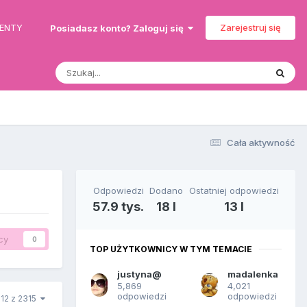
MENTY
Zarejestruj się
Posiadasz konto? Zaloguj się
Cała aktywność
Odpowiedzi
Dodano
Ostatniej odpowiedzi
57.9 tys.
18 l
13 l
cy
0
TOP UŻYTKOWNICY W TYM TEMACIE
justyna@
madalenka
5,869
4,021
odpowiedzi
odpowiedzi
212 z 2315