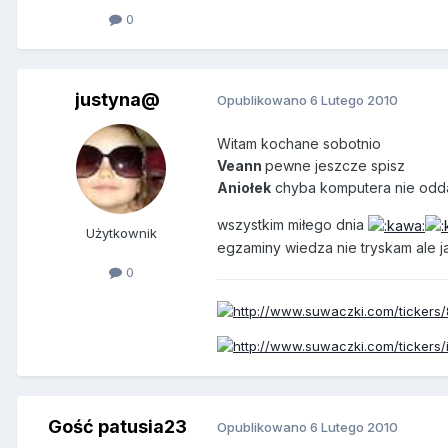
0
justyna@
Opublikowano
6 Lutego 2010
Witam kochane sobotnio
Veann
pewne jeszcze spisz
Aniołek
chyba komputera nie odda
wszystkim miłego dnia
Użytkownik
egzaminy wiedza nie tryskam ale 
0
Gość patusia23
Opublikowano
6 Lutego 2010