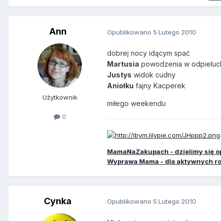
Ann
Opublikowano
5 Lutego 2010
dobrej nocy idącym spać
Martusia
powodzenia w odpielu
Justys
widok cudny
Aniołku
fajny Kacperek
Użytkownik
miłego weekendu
0
MamaNaZakupach - dzielimy się o
Wyprawa Mama - dla aktywnych r
Cynka
Opublikowano
5 Lutego 2010