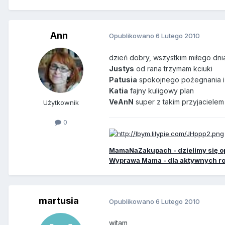
Ann
Opublikowano
6 Lutego 2010
dzień dobry, wszystkim miłego dni
Justys
od rana trzymam kciuki
Patusia
spokojnego pożegnania i 
Katia
fajny kuligowy plan
VeAnN
super z takim przyjacielem
Użytkownik
0
MamaNaZakupach - dzielimy się o
Wyprawa Mama - dla aktywnych r
martusia
Opublikowano
6 Lutego 2010
witam,