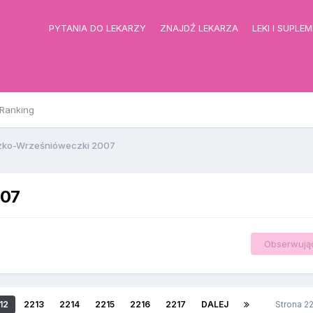
PYTANIA DO LEKARZY
ZNAJDŹ LEKARZA
LEKI I SUPLE
Ranking
zko-Wrześnióweczki 2007
007
Obserwują
12
2213
2214
2215
2216
2217
DALEJ
Strona 2