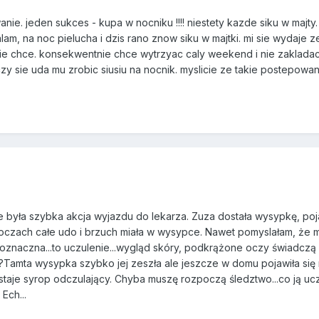
ie. jeden sukces - kupa w nocniku !!!! niestety kazde siku w majty
am, na noc pielucha i dzis rano znow siku w majtki. mi sie wydaje z
sie chce. konsekwentnie chce wytrzyac caly weekend i nie zakladac
zy sie uda mu zrobic siusiu na nocnik. myslicie ze takie postepowan
 była szybka akcja wyjazdu do lekarza. Zuza dostała wysypkę, poja
czach całe udo i brzuch miała w wysypce. Nawet pomyslałam, że 
oznaczna...to uczulenie...wygląd skóry, podkrążone oczy świadczą 
???Tamta wysypka szybko jej zeszła ale jeszcze w domu pojawiła się
staje syrop odczulający. Chyba muszę rozpoczą śledztwo...co ją ucz
Ech...