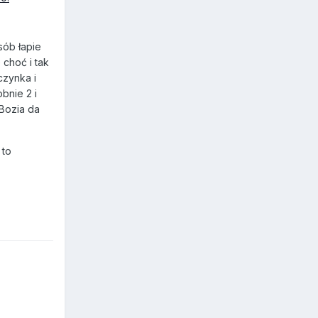
sób łapie
choć i tak
czynka i
bnie 2 i
 Bozia da
 to