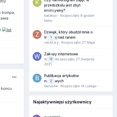
Czy harmonogram zajęć w
zeby
przedszkolu jest zbyt
0
intensywny?
c kompa,
katakuri
· Rozpoczęto
8 godzin
rawia
temu
ce
Dźwięk, który obudził mnie o
1
trzeciej nad ranem
zackr.a.y
· Rozpoczęto
27 Maja
Zakupy internetowe
Wula
12
· Rozpoczęto
27 Sierpnia
2021
Publikacja artykułów
2
naukowych
berus44
· Rozpoczęto
14 Lutego
w koncu
Najaktywniejsi użytkownicy