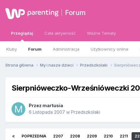
Forum
Przeglądaj
Cała aktywność
Ważne Tematy
Kluby
Forum
Administracja
Użytkownicy online
Strona główna
My i nasze dzieci
Przedszkolaki
Sierpniówec
Sierpnióweczko-Wrześnióweczki 2
Przez
martusia
6 Listopada 2007
w
Przedszkolaki
POPRZEDNIA
2207
2208
2209
2210
2211
22