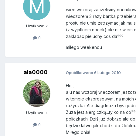
wiec wczoraj zaczelismy nocnikowan
wieczorem 3 razy bartka przebieral
prostu nie umie zatrzymac jak mu 
Użytkownik
(z wyjatkiem nocek) ale nie wiem c
zakladac pieluchy cos da???
0
milego weekendu
ala0000
Opublikowano
6 Lutego 2010
Hej,
a u nas wczoraj wieczorem jeszcze
w tempie ekspresowym, na moich o
różyczka. Ale diagdnoza była jedn
Zuza jest alergiczką...tylko na co
Użytkownik
policzkach. Dziś już dobrze ale do
0
będzie łatwo jak chodzi do żlobka. 
Miłego dnia!