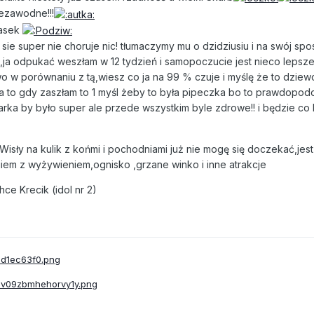
iezawodne!!!
rasek
ie super nie choruje nic! tłumaczymy mu o dzidziusiu i na swój spo
ja odpukać weszłam w 12 tydzień i samopoczucie jest nieco lepsze 
 w porównaniu z tą,wiesz co ja na 99 % czuje i myślę że to dziew
a to gdy zaszłam to 1 myśl żeby to była pipeczka bo to prawdopodo
a parka by było super ale przede wszystkim byle zdrowe!! i będzie co
isły na kulik z końmi i pochodniami już nie mogę się doczekać,jest
iem z wyżywieniem,ognisko ,grzane winko i inne atrakcje
e Krecik (idol nr 2)