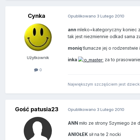
Cynka
Opublikowano
3 Lutego 2010
ann
mleko=kategoryczny koniec za
tak jest niezmiennie odkad sama zas
moniq
tlumacze jej o rodzenstwie 
Użytkownik
inka
za to prasowanie
0
Największym szczęściem jest dziecko
Gość patusia23
Opublikowano
3 Lutego 2010
ANN
miło ze strony Szymiego że d
ANIOŁEK
sił na te 2 nocki