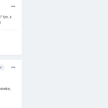
 tzn. z
)
or
chewke,