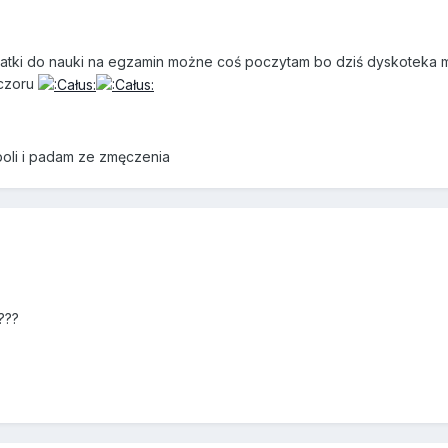
atki do nauki na egzamin możne coś poczytam bo dziś dyskoteka 
eczoru
boli i padam ze zmęczenia
???