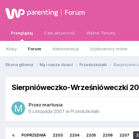
Forum
Przeglądaj
Cała aktywność
Ważne Tematy
Kluby
Forum
Administracja
Użytkownicy online
Strona główna
My i nasze dzieci
Przedszkolaki
Sierpniówec
Sierpnióweczko-Wrześnióweczki 2
Przez
martusia
6 Listopada 2007
w
Przedszkolaki
POPRZEDNIA
2203
2204
2205
2206
2207
2