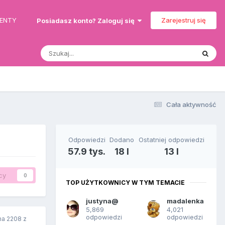
MENTY
Zarejestruj się
Posiadasz konto? Zaloguj się
Cała aktywność
Odpowiedzi
Dodano
Ostatniej odpowiedzi
57.9 tys.
18 l
13 l
cy
0
TOP UŻYTKOWNICY W TYM TEMACIE
justyna@
madalenka
5,869
4,021
odpowiedzi
odpowiedzi
na 2208 z