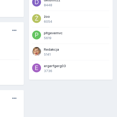
desb0022
8448
żoo
6054
pltgevemvc
5619
Redakcja
5141
ergerfgerg03
3736