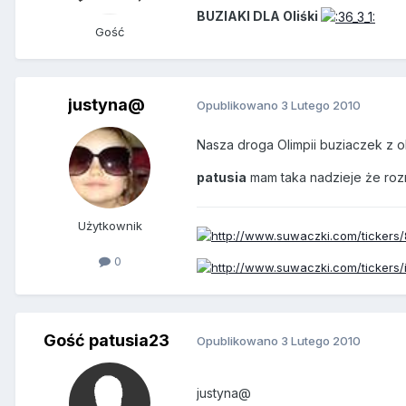
BUZIAKI DLA Oliśki
Gość
justyna@
Opublikowano
3 Lutego 2010
Nasza droga Olimpii buziaczek z o
patusia
mam taka nadzieje że roz
Użytkownik
0
Gość patusia23
Opublikowano
3 Lutego 2010
justyna@