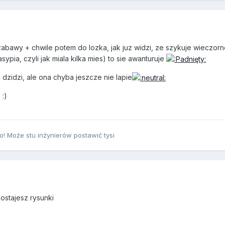
bawy + chwile potem do lozka, jak juz widzi, ze szykuje wieczorne
ypia, czyli jak miala kilka mies) to sie awanturuje
i dzidzi, ale ona chyba jeszcze nie lapie
 :)
! Może stu inżynierów postawić tysi
ostajesz rysunki