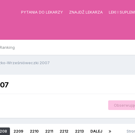
PYTANIA DO LEKARZY
ZNAJDŹ LEKARZA
LEKI I SUPLE
Ranking
zko-Wrześnióweczki 2007
007
Obserwują
208
2209
2210
2211
2212
2213
DALEJ
Stro