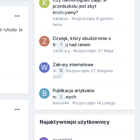
Czy harmonogram zajęć w
przedszkolu jest zbyt
0
intensywny?
katakuri
· Rozpoczęto
8 godzin
temu
 rytualy (a
Dźwięk, który obudził mnie o
1
trzeciej nad ranem
zackr.a.y
· Rozpoczęto
27 Maja
Zakupy internetowe
Wula
12
· Rozpoczęto
27 Sierpnia
2021
Publikacja artykułów
2
naukowych
berus44
· Rozpoczęto
14 Lutego
Najaktywniejsi użytkownicy