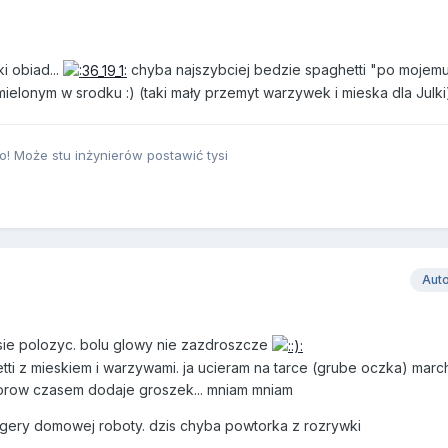
i obiad...
chyba najszybciej bedzie spaghetti "po mojemu"
ielonym w srodku :) (taki mały przemyt warzywek i mieska dla Julki
! Może stu inżynierów postawić tysi
Aut
ie polozyc. bolu glowy nie zazdroszcze
etti z mieskiem i warzywami. ja ucieram na tarce (grube oczka) mar
orow czasem dodaje groszek... mniam mniam
rgery domowej roboty. dzis chyba powtorka z rozrywki