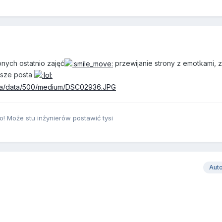
ionych ostatnio zajęć
przewijanie strony z emotkami, 
isze posta
! Może stu inżynierów postawić tysi
Aut