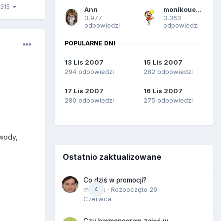
2315
Ann
monikouette
3,977
3,363
odpowiedzi
odpowiedzi
POPULARNE DNI
13 Lis 2007
15 Lis 2007
294 odpowiedzi
282 odpowiedzi
17 Lis 2007
16 Lis 2007
280 odpowiedzi
275 odpowiedzi
 wody,
Ostatnio zaktualizowane
Co dziś w promocji?
maciek
4
· Rozpoczęto
29
Czerwca