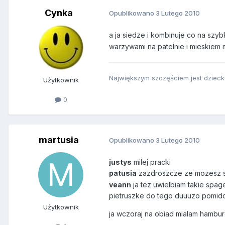
Cynka
Opublikowano
3 Lutego 2010
a ja siedze i kombinuje co na szybk
warzywami na patelnie i mieskiem m
Największym szczęściem jest dziecko
Użytkownik
0
martusia
Opublikowano
3 Lutego 2010
justys
milej pracki
patusia
zazdroszcze ze mozesz s
veann
ja tez uwielbiam takie spag
pietruszke do tego duuuzo pomid
Użytkownik
ja wczoraj na obiad mialam hambu