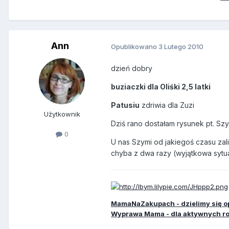
Ann
Opublikowano
3 Lutego 2010
dzień dobry
buziaczki dla Oliśki 2,5 latki
Patusiu
zdriwia dla Zuzi
Użytkownik
Dziś rano dostałam rysunek pt. Sz
0
U nas Szymi od jakiegoś czasu zal
chyba z dwa razy (wyjątkowa sytu
MamaNaZakupach - dzielimy się o
Wyprawa Mama - dla aktywnych r