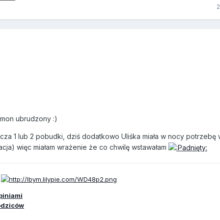
ymon ubrudzony :)
icza 1 lub 2 pobudki, dziś dodatkowo Uliśka miała w nocy potrzebę
acja) więc miałam wrażenie że co chwilę wstawałam
piniami
odziców