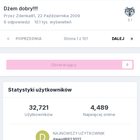
Dżem dobry!!!!
Przez
Zdenka81
,
22 Października 2009
6
odpowiedzi
10.1 tys.
wyświetleń
POPRZEDNIA
Strona 1 z 101
DALEJ
Obserwujący
0
Statystyki użytkowników
32,721
4,489
Użytkowników
Najwięcej online
NAJNOWSZY UŻYTKOWNIK
dawid8923012