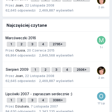
Przez
Joan
,
22 Listopada 2008
62,645
odpowiedzi
2,469,887
wyświetleń
Najczęściej czytane
Marcóweczki 2016
1
2
3
4
2795
Przez
Olusia
,
20 Czerwca 2015
69,864
odpowiedzi
2,849,568
wyświetleń
Sierpień 2009
1
2
3
4
2506
Przez
Joan
,
22 Listopada 2008
62,645
odpowiedzi
2,469,887
wyświetleń
Lipcówki 2007 - zapraszam serdecznie :)
1
2
3
4
3386
Przez
Dziubala
,
7 Listopada 2007
84,630
odpowiedzi
2,343,235
wyświetleń