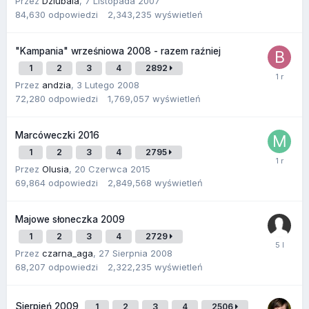
Przez
Dziubala
,
7 Listopada 2007
84,630
odpowiedzi
2,343,235
wyświetleń
"Kampania" wrześniowa 2008 - razem raźniej
1
2
3
4
2892
Przez
andzia
,
3 Lutego 2008
72,280
odpowiedzi
1,769,057
wyświetleń
Marcóweczki 2016
1
2
3
4
2795
Przez
Olusia
,
20 Czerwca 2015
69,864
odpowiedzi
2,849,568
wyświetleń
Majowe słoneczka 2009
1
2
3
4
2729
Przez
czarna_aga
,
27 Sierpnia 2008
68,207
odpowiedzi
2,322,235
wyświetleń
Sierpień 2009
1
2
3
4
2506