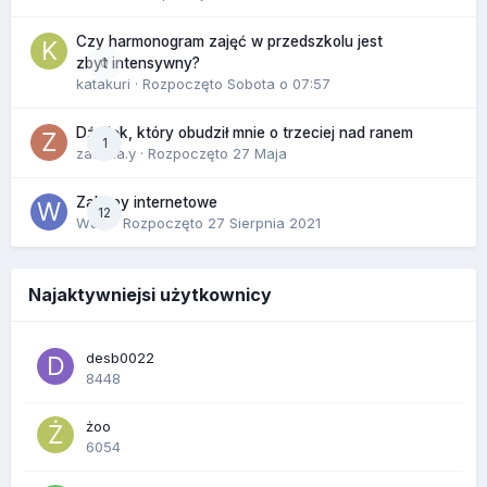
Czy harmonogram zajęć w przedszkolu jest
0
zbyt intensywny?
katakuri
· Rozpoczęto
Sobota o 07:57
Dźwięk, który obudził mnie o trzeciej nad ranem
1
zackr.a.y
· Rozpoczęto
27 Maja
Zakupy internetowe
12
Wula
· Rozpoczęto
27 Sierpnia 2021
Najaktywniejsi użytkownicy
desb0022
8448
żoo
6054