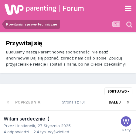
Forum
Powitania, sprawy techniczne
Przywitaj się
Budujemy naszą Parentingową społeczność. Nie bądź
anonimowa! Daj się poznać, zdradź nam coś o sobie. Zbuduj
przyjacielskie relacje i zostań z nami, bo na Ciebie czekaliśmy!
SORTUJ WG
POPRZEDNIA
Strona 1 z 101
DALEJ
Witam serdecznie :)
Przez
Hristiancik
,
27 Stycznia 2025
4
odpowiedzi
2.4 tys.
wyświetleń