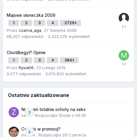
Majowe słoneczka 2009
1
2
3
4
2729
Przez
czarna_aga
,
27 Sierpnia 2008
68,207
odpowiedzi
2,322,235
wyświetleń
Clostilbegyt? Opinie
1
2
3
4
364
Przez
Rysia06
,
23 Lutego 2019
9,077
odpowiedzi
2,013,820
wyświetleń
Ostatnio zaktualizowane
Nie mam totalnie ochoty na seks
3
zenla
· Rozpoczęto
Środa o 09:36
Co dziś w promocji?
4
maciek
· Rozpoczęto
29 Czerwca