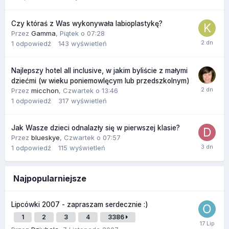
Czy któraś z Was wykonywała labioplastykę?
Przez
Gamma
,
Piątek o 07:28
1
odpowiedź
143
wyświetleń
Najlepszy hotel all inclusive, w jakim byliście z małymi
dziećmi (w wieku poniemowlęcym lub przedszkolnym)
Przez
micchon
,
Czwartek o 13:46
1
odpowiedź
317
wyświetleń
Jak Wasze dzieci odnalazły się w pierwszej klasie?
Przez
blueskye
,
Czwartek o 07:57
1
odpowiedź
115
wyświetleń
Najpopularniejsze
Lipcówki 2007 - zapraszam serdecznie :)
1
2
3
4
3386