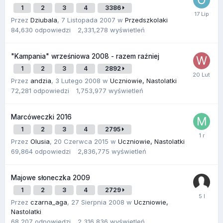
1
2
3
4
3386
Przez
Dziubala
,
7 Listopada 2007
w
Przedszkolaki
84,630
odpowiedzi
2,331,278
wyświetleń
"Kampania" wrześniowa 2008 - razem raźniej
1
2
3
4
2892
Przez
andzia
,
3 Lutego 2008
w
Uczniowie, Nastolatki
72,281
odpowiedzi
1,753,977
wyświetleń
Marcóweczki 2016
1
2
3
4
2795
Przez
Olusia
,
20 Czerwca 2015
w
Uczniowie, Nastolatki
69,864
odpowiedzi
2,836,775
wyświetleń
Majowe słoneczka 2009
1
2
3
4
2729
Przez
czarna_aga
,
27 Sierpnia 2008
w
Uczniowie,
Nastolatki
68,207
odpowiedzi
2,316,836
wyświetleń