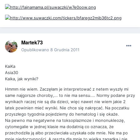
Martek73
Opublikowano
8 Grudnia 2011
KaiKa
Asia30
Kaika, jak wyniki?
Hmmm nie wiem. Zaczęłam je interpretować z netem wyszły mi
same najgorsze choroby,... to nie ma sensu.... Normy podane przy
wynikach raczej nie są dla dzieci, więc nawet nie wiem jakie 2
latek powinien mieć wyniki. Nie chce się nakręcać. Na poczatku
przyszłego tygodnia pojedziemy do hematolog i się okaże.
Na pewno ma negatywne na toksoplazmoze i mononukleozę,
cytomegalie w jednej klasie ma dodatnią co oznacza, że
przechodziła ją albo przeciwciała uzyskała ode mnie. Nie ma po
mnie niedoczynności. A reszta dla mnie to wielka zagadka i nie