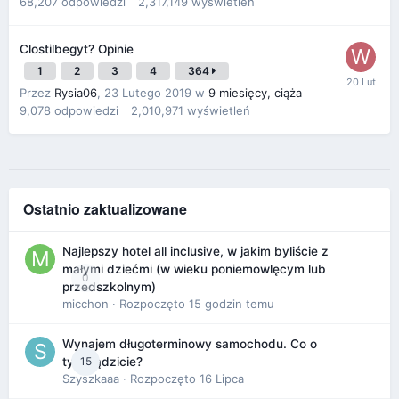
68,207
odpowiedzi
2,317,149
wyświetleń
Clostilbegyt? Opinie
1
2
3
4
364
Przez
Rysia06
,
23 Lutego 2019
w
9 miesięcy, ciąża
9,078
odpowiedzi
2,010,971
wyświetleń
Ostatnio zaktualizowane
Najlepszy hotel all inclusive, w jakim byliście z
małymi dziećmi (w wieku poniemowlęcym lub
0
przedszkolnym)
micchon
· Rozpoczęto
15 godzin temu
Wynajem długoterminowy samochodu. Co o
15
tym sądzicie?
Szyszkaaa
· Rozpoczęto
16 Lipca