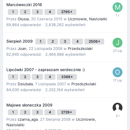
Marcóweczki 2016
1
2
3
4
2795
Przez
Olusia
,
20 Czerwca 2015
w
Uczniowie, Nastolatki
69,864
odpowiedzi
2,838,262
wyświetleń
Sierpień 2009
1
2
3
4
2506
Przez
Joan
,
22 Listopada 2008
w
Przedszkolaki
62,645
odpowiedzi
2,464,988
wyświetleń
Lipcówki 2007 - zapraszam serdecznie :)
1
2
3
4
3386
Przez
Dziubala
,
7 Listopada 2007
w
Przedszkolaki
84,630
odpowiedzi
2,332,164
wyświetleń
Majowe słoneczka 2009
1
2
3
4
2729
Przez
czarna_aga
,
27 Sierpnia 2008
w
Uczniowie,
Nastolatki