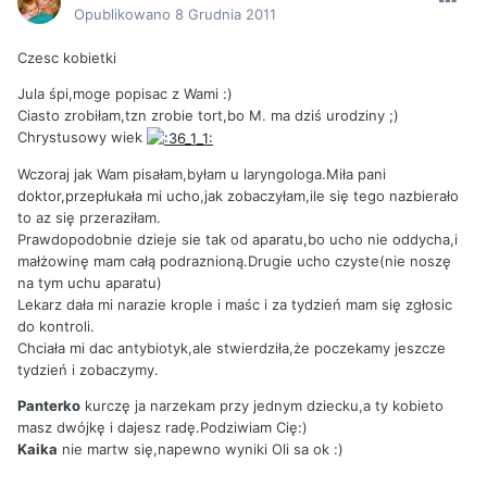
Opublikowano
8 Grudnia 2011
Czesc kobietki
Jula śpi,moge popisac z Wami :)
Ciasto zrobiłam,tzn zrobie tort,bo M. ma dziś urodziny ;)
Chrystusowy wiek
Wczoraj jak Wam pisałam,byłam u laryngologa.Miła pani
doktor,przepłukała mi ucho,jak zobaczyłam,ile się tego nazbierało
to az się przeraziłam.
Prawdopodobnie dzieje sie tak od aparatu,bo ucho nie oddycha,i
małżowinę mam całą podraznioną.Drugie ucho czyste(nie noszę
na tym uchu aparatu)
Lekarz dała mi narazie krople i maśc i za tydzień mam się zgłosic
do kontroli.
Chciała mi dac antybiotyk,ale stwierdziła,że poczekamy jeszcze
tydzień i zobaczymy.
Panterko
kurczę ja narzekam przy jednym dziecku,a ty kobieto
masz dwójkę i dajesz radę.Podziwiam Cię:)
Kaika
nie martw się,napewno wyniki Oli sa ok :)