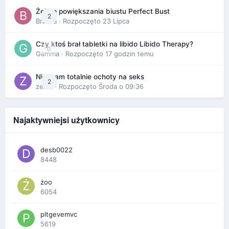
Żel do powiększania biustu Perfect Bust
2
Bravva
· Rozpoczęto
23 Lipca
Czy ktoś brał tabletki na libido Libido Therapy?
0
Gamma
· Rozpoczęto
17 godzin temu
Nie mam totalnie ochoty na seks
2
zenla
· Rozpoczęto
Środa o 09:36
Najaktywniejsi użytkownicy
desb0022
8448
żoo
6054
pltgevemvc
5619