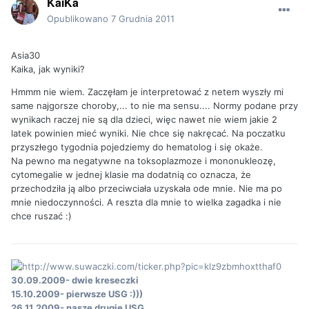
KaiKa
Opublikowano
7 Grudnia 2011
Asia30
Kaika, jak wyniki?
Hmmm nie wiem. Zaczęłam je interpretować z netem wyszły mi
same najgorsze choroby,... to nie ma sensu.... Normy podane przy
wynikach raczej nie są dla dzieci, więc nawet nie wiem jakie 2
latek powinien mieć wyniki. Nie chce się nakręcać. Na poczatku
przyszłego tygodnia pojedziemy do hematolog i się okaże.
Na pewno ma negatywne na toksoplazmoze i mononukleozę,
cytomegalie w jednej klasie ma dodatnią co oznacza, że
przechodziła ją albo przeciwciała uzyskała ode mnie. Nie ma po
mnie niedoczynności. A reszta dla mnie to wielka zagadka i nie
chce ruszać :)
30.09.2009- dwie kreseczki
15.10.2009- pierwsze USG :)))
26.11.2009- nasze drugie USG