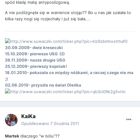
spód kładę matę antyposlizgową.
A nie poślizgnęła się w wanience stojąc?? Bo u nas jak szalała to
kilka razy nogi się rozjechały i już się bała....
30.09.2009- dwie kreseczki
15.10.2009- pierwsze USG :)))
26.11.2009- nasze drugie USG
25.12.2009- pierwszy kopniak!
18.01.2010- pokazała co między nóżkami, a raczej czego nie ma
;)
02.06.2010- przyszła na świat Oleńka
KaiKa
Opublikowano
7 Grudnia 2011
Martek
dlaczego "w bólu"??