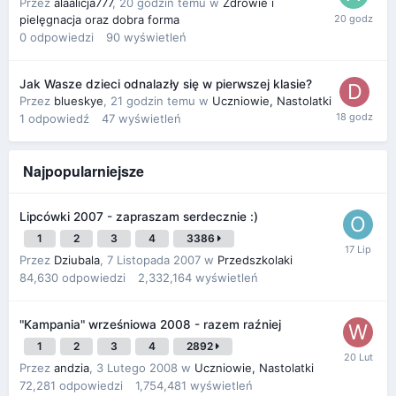
Przez
alaalicja777
,
20 godzin temu
w
Zdrowie i
pielęgnacja oraz dobra forma
0
odpowiedzi
90
wyświetleń
Jak Wasze dzieci odnalazły się w pierwszej klasie?
Przez
blueskye
,
21 godzin temu
w
Uczniowie, Nastolatki
1
odpowiedź
47
wyświetleń
Najpopularniejsze
Lipcówki 2007 - zapraszam serdecznie :)
1
2
3
4
3386
Przez
Dziubala
,
7 Listopada 2007
w
Przedszkolaki
84,630
odpowiedzi
2,332,164
wyświetleń
"Kampania" wrześniowa 2008 - razem raźniej
1
2
3
4
2892
Przez
andzia
,
3 Lutego 2008
w
Uczniowie, Nastolatki
72,281
odpowiedzi
1,754,481
wyświetleń