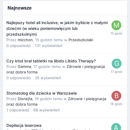
Najnowsze
Najlepszy hotel all inclusive, w jakim byliście z małymi
dziećmi (w wieku poniemowlęcym lub
przedszkolnym)
Przez
micchon
,
15 godzin temu
w
Przedszkolaki
0
odpowiedzi
131
wyświetleń
Czy ktoś brał tabletki na libido Libido Therapy?
Przez
Gamma
,
17 godzin temu
w
Zdrowie i pielęgnacja
oraz dobra forma
0
odpowiedzi
35
wyświetleń
Stomatolog dla dziecka w Warszawie
Przez
Disnejta
,
19 godzin temu
w
Zdrowie i pielęgnacja
oraz dobra forma
1
odpowiedź
68
wyświetleń
Depilacja laserowa