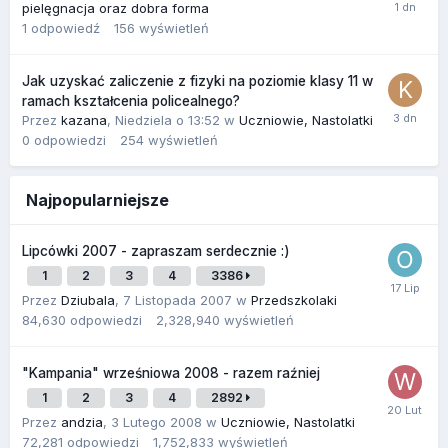
pielęgnacja oraz dobra forma
1
odpowiedź
156
wyświetleń
Jak uzyskać zaliczenie z fizyki na poziomie klasy 11 w
ramach kształcenia policealnego?
Przez
kazana
,
Niedziela o 13:52
w
Uczniowie, Nastolatki
0
odpowiedzi
254
wyświetleń
Najpopularniejsze
Lipcówki 2007 - zapraszam serdecznie :)
1
2
3
4
3386
Przez
Dziubala
,
7 Listopada 2007
w
Przedszkolaki
84,630
odpowiedzi
2,328,940
wyświetleń
"Kampania" wrześniowa 2008 - razem raźniej
1
2
3
4
2892
Przez
andzia
,
3 Lutego 2008
w
Uczniowie, Nastolatki
72,281
odpowiedzi
1,752,833
wyświetleń