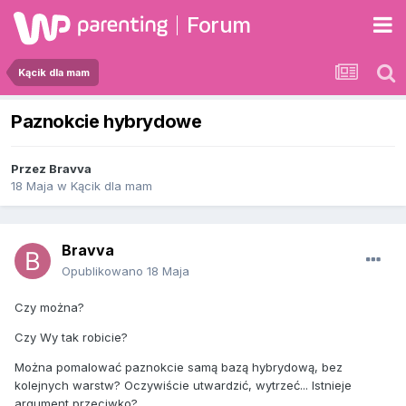
Forum
Kącik dla mam
Paznokcie hybrydowe
Przez
Bravva
18 Maja
w
Kącik dla mam
Bravva
Opublikowano
18 Maja
Czy można?
Czy Wy tak robicie?
Można pomalować paznokcie samą bazą hybrydową, bez
kolejnych warstw? Oczywiście utwardzić, wytrzeć... Istnieje
argument przeciwko?