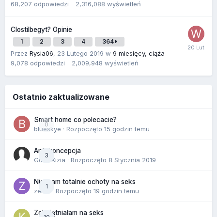
68,207
odpowiedzi
2,316,088
wyświetleń
Clostilbegyt? Opinie
1
2
3
4
364
Przez
Rysia06
,
23 Lutego 2019
w
9 miesięcy, ciąża
9,078
odpowiedzi
2,009,948
wyświetleń
Ostatnio zaktualizowane
Smart home co polecacie?
0
blueskye
· Rozpoczęto
15 godzin temu
Antykoncepcja
3
Gość Kizia · Rozpoczęto
8 Stycznia 2019
Nie mam totalnie ochoty na seks
1
zenla
· Rozpoczęto
19 godzin temu
Zobojętniałam na seks