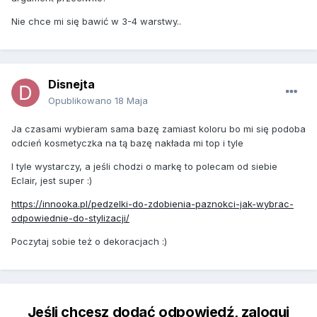
Nie chce mi się bawić w 3-4 warstwy..
Disnejta
Opublikowano
18 Maja
Ja czasami wybieram sama bazę zamiast koloru bo mi się podoba
odcień kosmetyczka na tą bazę nakłada mi top i tyle
I tyle wystarczy, a jeśli chodzi o markę to polecam od siebie
Eclair, jest super
:)
https://innooka.pl/pedzelki-do-zdobienia-paznokci-jak-wybrac-
odpowiednie-do-stylizacji/
Poczytaj sobie też o dekoracjach
:)
Jeśli chcesz dodać odpowiedź, zaloguj