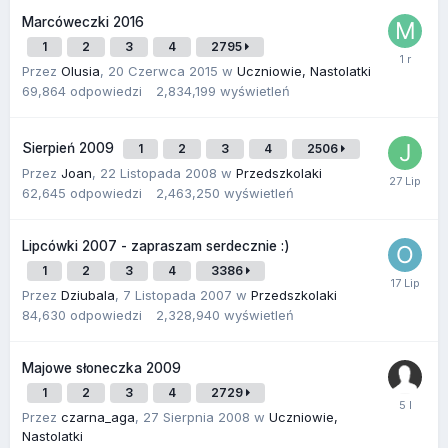
Marcóweczki 2016
1
2
3
4
2795
Przez
Olusia
,
20 Czerwca 2015
w
Uczniowie, Nastolatki
69,864
odpowiedzi
2,834,199
wyświetleń
Sierpień 2009
1
2
3
4
2506
Przez
Joan
,
22 Listopada 2008
w
Przedszkolaki
62,645
odpowiedzi
2,463,250
wyświetleń
Lipcówki 2007 - zapraszam serdecznie :)
1
2
3
4
3386
Przez
Dziubala
,
7 Listopada 2007
w
Przedszkolaki
84,630
odpowiedzi
2,328,940
wyświetleń
Majowe słoneczka 2009
1
2
3
4
2729
Przez
czarna_aga
,
27 Sierpnia 2008
w
Uczniowie,
Nastolatki