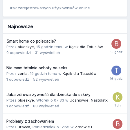
Brak zarejestrowanych użytkowników online
Najnowsze
Smart home co polecacie?
Przez
blueskye
,
15 godzin temu
w
Kącik dla Tatusiów
0
odpowiedzi
31
wyświetleń
Nie mam totalnie ochoty na seks
Przez
zenla
,
19 godzin temu
w
Kącik dla Tatusiów
1
odpowiedź
52
wyświetleń
Jaka zdrowa żywność dla dziecka do szkoły
Przez
blueskye
,
Wtorek o 07:33
w
Uczniowie, Nastolatki
1
odpowiedź
88
wyświetleń
Problemy z zachowaniem
Przez
Bravva
,
Poniedziałek o 12:55
w
Zdrowie i