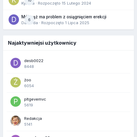
10
Kynara
· Rozpoczęto
15 Lutego 2024
Mój mąż ma problem z osiągnięciem erekcji
6
Dafiorda
· Rozpoczęto
1 Lipca 2025
Najaktywniejsi użytkownicy
desb0022
8448
żoo
6054
pltgevemvc
5619
Redakcja
5141