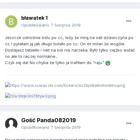
bławatek 1
Opublikowano
7 Sierpnia 2019
Jeszcze odnośnie bólu po cc, leży że mną na sali dziewczyna po
cc i pytałam ją jak długo bolało po cc. On mi mówi że wogóle.
Dostajesz tabletki i nikt na ból nie narzeka. Było tylko ciężko wstać
no ale to raczej normalne...
Czyli się da! No chyba że tylko ja trafiłam do "raju"
Gość Panda082019
Opublikowano
7 Sierpnia 2019
No ja mam expresowe porody nawet moja położna się śmiała i