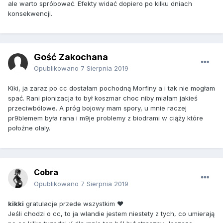
ale warto spróbować. Efekty widać dopiero po kilku dniach
konsekwencji.
Gość Zakochana
Opublikowano
7 Sierpnia 2019
Kiki, ja zaraz po cc dostałam pochodną Morfiny a i tak nie mogłam
spać. Rani pionizacja to był koszmar choc niby miałam jakieś
przeciwbólowe. A próg bojowy mam spory, u mnie raczej
pr9blemem była rana i m9je problemy z biodrami w ciąży które
położne olaly.
Cobra
Opublikowano
7 Sierpnia 2019
kikki
gratulacje przede wszystkim ❤️
Jeśli chodzi o cc, to ja wlandie jestem niestety z tych, co umierają