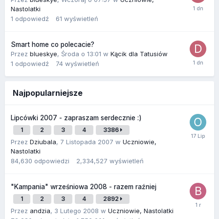
Nastolatki
1
odpowiedź
61
wyświetleń
Smart home co polecacie?
Przez
blueskye
,
Środa o 13:01
w
Kącik dla Tatusiów
1
odpowiedź
74
wyświetleń
Najpopularniejsze
Lipcówki 2007 - zapraszam serdecznie :)
1
2
3
4
3386
Przez
Dziubala
,
7 Listopada 2007
w
Uczniowie,
Nastolatki
84,630
odpowiedzi
2,334,527
wyświetleń
"Kampania" wrześniowa 2008 - razem raźniej
1
2
3
4
2892
Przez
andzia
,
3 Lutego 2008
w
Uczniowie, Nastolatki