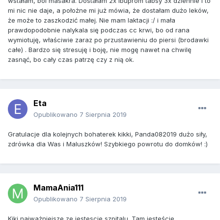
wstałam, ból masakra. Dostałam 2x ibuprom tabsy 3x dziennie i to
mi nic nie daje, a położne mi już mówia, że dostałam dużo leków,
że może to zaszkodzić małej. Nie mam laktacji :/ i mała
prawdopodobnie nalykala się podczas cc krwi, bo od rana
wymiotuję, właściwie zaraz po przustawieniu do piersi (brodawki
całe) . Bardzo się stresuję i boję, nie mogę nawet na chwilę
zasnąć, bo cały czas patrzę czy z nią ok.
Eta
Opublikowano
7 Sierpnia 2019
Gratulacje dla kolejnych bohaterek kikki, Panda082019 dużo siły,
zdrówka dla Was i Maluszków! Szybkiego powrotu do domków! :)
MamaAnia111
Opublikowano
7 Sierpnia 2019
Kiki najważniejsze ze jestescie szpitalu. Tam jesteście