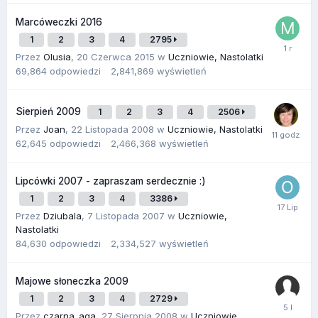
Marcóweczki 2016
1
2
3
4
2795
Przez
Olusia
,
20 Czerwca 2015
w
Uczniowie, Nastolatki
69,864
odpowiedzi
2,841,869
wyświetleń
Sierpień 2009
1
2
3
4
2506
Przez
Joan
,
22 Listopada 2008
w
Uczniowie, Nastolatki
62,645
odpowiedzi
2,466,368
wyświetleń
Lipcówki 2007 - zapraszam serdecznie :)
1
2
3
4
3386
Przez
Dziubala
,
7 Listopada 2007
w
Uczniowie,
Nastolatki
84,630
odpowiedzi
2,334,527
wyświetleń
Majowe słoneczka 2009
1
2
3
4
2729
Przez
czarna_aga
,
27 Sierpnia 2008
w
Uczniowie,