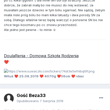
po cc kilka tygodni :( dla mnie ten ból był straszny. Jeszcze
dobrze, że zabrali małą bo nie musisz do niej wstawać. Ja
musiałam jeszcze dziecko w tym bólu ogarniać. Nie sądzę, żebym
miała niski próg bólu bo mam kilka tatuaży i dwa porody SN za
sobą. Dlatego właśnie teraz będę walczyć o ponowne SN bo nie
chce tego koszmaru po cc znowu przechodzić.
Ale jedno jest pewne - to minie ☺️
DoulaRenia - Domowa Szkoła Rodzenia
❤️
Wituś
25.08.2019
4070g
56cm
vbac
❤️
❤️
❤️
❤️
Gość Beza33
Opublikowano
7 Sierpnia 2019