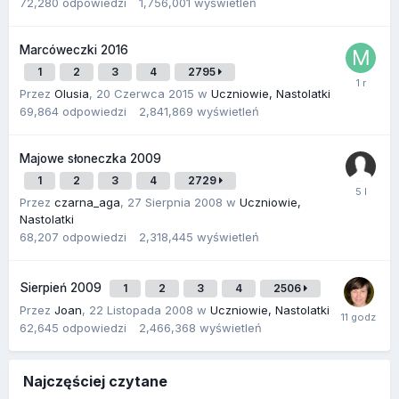
72,280
odpowiedzi
1,756,001
wyświetleń
Marcóweczki 2016
1
2
3
4
2795
Przez
Olusia
,
20 Czerwca 2015
w
Uczniowie, Nastolatki
69,864
odpowiedzi
2,841,869
wyświetleń
Majowe słoneczka 2009
1
2
3
4
2729
Przez
czarna_aga
,
27 Sierpnia 2008
w
Uczniowie,
Nastolatki
68,207
odpowiedzi
2,318,445
wyświetleń
Sierpień 2009
1
2
3
4
2506
Przez
Joan
,
22 Listopada 2008
w
Uczniowie, Nastolatki
62,645
odpowiedzi
2,466,368
wyświetleń
Najczęściej czytane