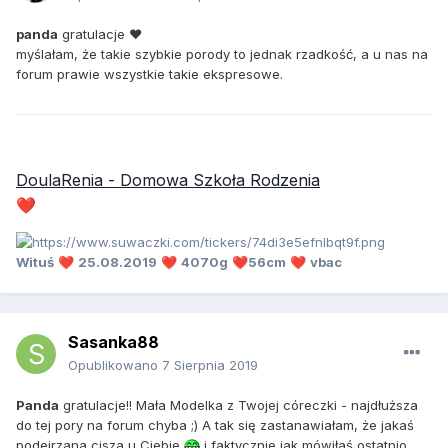
panda
gratulacje ❤️
myślałam, że takie szybkie porody to jednak rzadkość, a u nas na
forum prawie wszystkie takie ekspresowe.
DoulaRenia - Domowa Szkoła Rodzenia
❤️
Wituś
25.08.2019
4070g
56cm
vbac
❤️
❤️
❤️
❤️
Sasanka88
Opublikowano
7 Sierpnia 2019
Panda
gratulacje!! Mała Modelka z Twojej córeczki - najdłuższa
do tej pory na forum chyba ;) A tak się zastanawiałam, że jakaś
podejrzana cisza u Ciebie
i faktycznie jak mówiłaś ostatnio