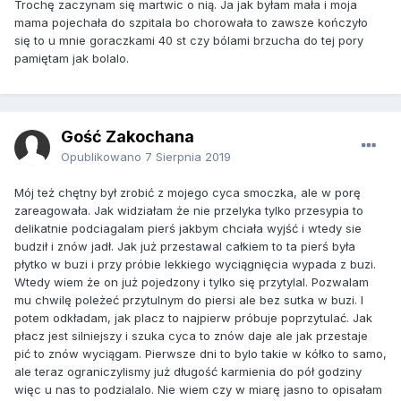
Trochę zaczynam się martwic o nią. Ja jak byłam mała i moja
mama pojechała do szpitala bo chorowała to zawsze kończyło
się to u mnie goraczkami 40 st czy bólami brzucha do tej pory
pamiętam jak bolalo.
Gość Zakochana
Opublikowano
7 Sierpnia 2019
Mój też chętny był zrobić z mojego cyca smoczka, ale w porę
zareagowała. Jak widziałam że nie przelyka tylko przesypia to
delikatnie podciagalam pierś jakbym chciała wyjść i wtedy sie
budził i znów jadł. Jak już przestawal całkiem to ta pierś była
płytko w buzi i przy próbie lekkiego wyciągnięcia wypada z buzi.
Wtedy wiem że on już pojedzony i tylko się przytylal. Pozwalam
mu chwilę poleżeć przytulnym do piersi ale bez sutka w buzi. I
potem odkładam, jak placz to najpierw próbuje poprzytulać. Jak
płacz jest silniejszy i szuka cyca to znów daje ale jak przestaje
pić to znów wyciągam. Pierwsze dni to bylo takie w kółko to samo,
ale teraz ograniczylismy już długość karmienia do pół godziny
więc u nas to podzialalo. Nie wiem czy w miarę jasno to opisałam