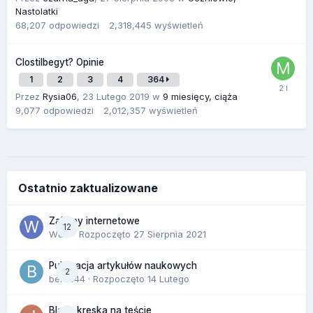
Nastolatki
68,207
odpowiedzi
2,318,445
wyświetleń
Clostilbegyt? Opinie
1
2
3
4
364
Przez
Rysia06
,
23 Lutego 2019
w
9 miesięcy, ciąża
9,077
odpowiedzi
2,012,357
wyświetleń
Ostatnio zaktualizowane
Zakupy internetowe
12
Wula
· Rozpoczęto
27 Sierpnia 2021
Publikacja artykułów naukowych
2
berus44
· Rozpoczęto
14 Lutego
Blada kreska na teście