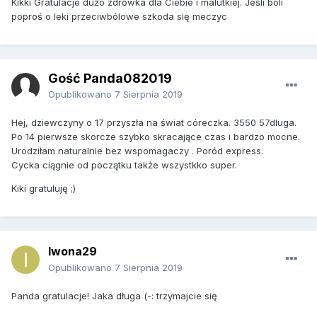
Kikki Gratulacje dużo zdrówka dla Ciebie i malutkiej. Jeśli boli
poproś o leki przeciwbólowe szkoda się meczyc
Gość Panda082019
Opublikowano
7 Sierpnia 2019
Hej, dziewczyny o 17 przyszła na świat córeczka. 3550 57dluga.
Po 14 pierwsze skorcze szybko skracające czas i bardzo mocne.
Urodziłam naturalnie bez wspomagaczy . Poród express.
Cycka ciągnie od początku także wszystkko super.
Kiki gratuluję ;)
Iwona29
Opublikowano
7 Sierpnia 2019
Panda gratulacje! Jaka długa (-: trzymajcie się