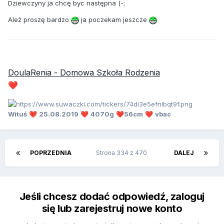
Dziewczyny ja chcę byc następna (-;
Ależ proszę bardzo
ja poczekam jeszcze
DoulaRenia - Domowa Szkoła Rodzenia
❤️
Wituś
25.08.2019
4070g
56cm
vbac
❤️
❤️
❤️
❤️
POPRZEDNIA
Strona 334 z 470
DALEJ
Jeśli chcesz dodać odpowiedź, zaloguj
się lub zarejestruj nowe konto