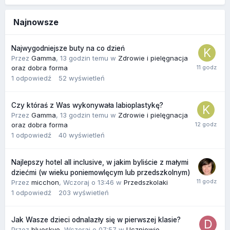
Najnowsze
Najwygodniejsze buty na co dzień
Przez
Gamma
,
13 godzin temu
w
Zdrowie i pielęgnacja
oraz dobra forma
1
odpowiedź
52
wyświetleń
Czy któraś z Was wykonywała labioplastykę?
Przez
Gamma
,
13 godzin temu
w
Zdrowie i pielęgnacja
oraz dobra forma
1
odpowiedź
40
wyświetleń
Najlepszy hotel all inclusive, w jakim byliście z małymi
dziećmi (w wieku poniemowlęcym lub przedszkolnym)
Przez
micchon
,
Wczoraj o 13:46
w
Przedszkolaki
1
odpowiedź
203
wyświetleń
Jak Wasze dzieci odnalazły się w pierwszej klasie?
Przez
blueskye
,
Wczoraj o 07:57
w
Uczniowie,