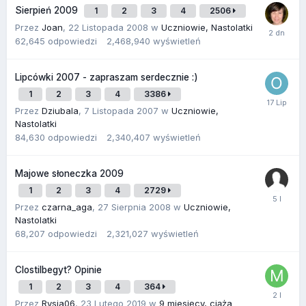
Sierpień 2009
1
2
3
4
2506
Przez
Joan
,
22 Listopada 2008
w
Uczniowie, Nastolatki
62,645
odpowiedzi
2,468,940
wyświetleń
Lipcówki 2007 - zapraszam serdecznie :)
1
2
3
4
3386
Przez
Dziubala
,
7 Listopada 2007
w
Uczniowie,
Nastolatki
84,630
odpowiedzi
2,340,407
wyświetleń
Majowe słoneczka 2009
1
2
3
4
2729
Przez
czarna_aga
,
27 Sierpnia 2008
w
Uczniowie,
Nastolatki
68,207
odpowiedzi
2,321,027
wyświetleń
Clostilbegyt? Opinie
1
2
3
4
364
Przez
Rysia06
,
23 Lutego 2019
w
9 miesięcy, ciąża