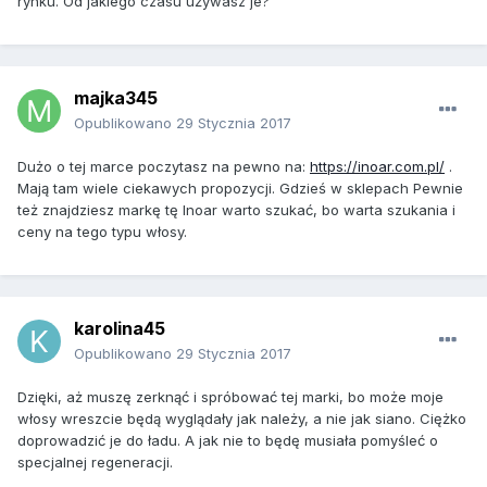
rynku. Od jakiego czasu używasz je?
majka345
Opublikowano
29 Stycznia 2017
Dużo o tej marce poczytasz na pewno na:
https://inoar.com.pl/
.
Mają tam wiele ciekawych propozycji. Gdzieś w sklepach Pewnie
też znajdziesz markę tę Inoar warto szukać, bo warta szukania i
ceny na tego typu włosy.
karolina45
Opublikowano
29 Stycznia 2017
Dzięki, aż muszę zerknąć i spróbować tej marki, bo może moje
włosy wreszcie będą wyglądały jak należy, a nie jak siano. Ciężko
doprowadzić je do ładu. A jak nie to będę musiała pomyśleć o
specjalnej regeneracji.