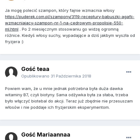
Ja mogę polecić szampon, który fajnie wzmacnia włosy
https://puderek.com.pl/szampony/3119-receptury-babuszki-agafii-
wzmacniajacy-szampon-nr-1-na-cedrowym-propolisie-550-
ml.html
. Po 2 miesięcznym stosowaniu go widzę ogromną
różnice. Kiedyś włosy suchy, wypadające a dziś jakbym wyszła od
fryzjera :)
Gość teaa
Opublikowano
31 Października 2018
Powiem wam, że u mnie jednak potrzebna była duża dawka
witaminy B7, czyli biotyny. Sama odżywka była za słaba, trzeba
było włączyć biotebal do akcji. Teraz już zbędnie nie przesuszam
włosów i nie poddaje ich fryzjerskim eksperymentom.
Gość Mariaannaa