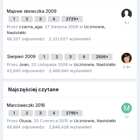
Majowe słoneczka 2009
1
2
3
4
2729
Przez
czarna_aga
,
27 Sierpnia 2008
w
Uczniowie,
Nastolatki
68,207
odpowiedzi
2,321,027
wyświetleń
Sierpień 2009
1
2
3
4
2506
Przez
Joan
,
22 Listopada 2008
w
Uczniowie, Nastolatki
62,645
odpowiedzi
2,468,940
wyświetleń
Najczęściej czytane
Marcóweczki 2016
1
2
3
4
2795
Przez
Olusia
,
20 Czerwca 2015
w
Uczniowie, Nastolatki
69,864
odpowiedzi
2,848,428
wyświetleń