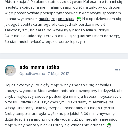
Aktualizacja ;) Pisałam ostatnio, że używam Kallosa, ale ten mi się
niestety skończył a nie miałam czasu wyjść na zakupy do drogerii
więc postanowiłam poeksperymentować z domowymi sposobami
i sama wykonałam
maskę regenerującą
Nie spodziewałam się
jakiegoś spektakularnego efektu, jednak bardzo miło się
zaskoczyłam, bo zaraz po włosy były bardzo miłe w dotyku i
świetnie sie układały. Teraz stosuję ją regularnie i mam nadzieję,
że stan moich włosów będzie coraz lepszy :)
ada_mama_jaśka
Opublikowano
17 Maja 2017
Hej dziewczyny! Po ciąży moje włosy znacznie się osłabiły i
zaczęły wypadać. Stosowałam naturalne szampony i odżywki, ale
chyba najlepszy sposób podsunęła mi moja babcia - słyszałyście
o żółtku, oliwie i oleju rycynowym? Nakładamy mieszankę na
włosy, ubieramy foliowy czepek, zakładamy na niego ręcznik
(żeby temperatura była wyższa), po jakichś 30 min zmywamy
dużą ilością szamponu i ciepłą wodą. Już po niecałym miesiącu
moje włosy nabrały blasku i stały się widocznie grubsze!