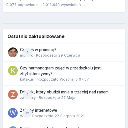
9,077
odpowiedzi
2,013,640
wyświetleń
Ostatnio zaktualizowane
Co dziś w promocji?
4
maciek
· Rozpoczęto
29 Czerwca
Czy harmonogram zajęć w przedszkolu jest
0
zbyt intensywny?
katakuri
· Rozpoczęto
Wczoraj o 07:57
Dźwięk, który obudził mnie o trzeciej nad ranem
1
zackr.a.y
· Rozpoczęto
27 Maja
Zakupy internetowe
12
Wula
· Rozpoczęto
27 Sierpnia 2021