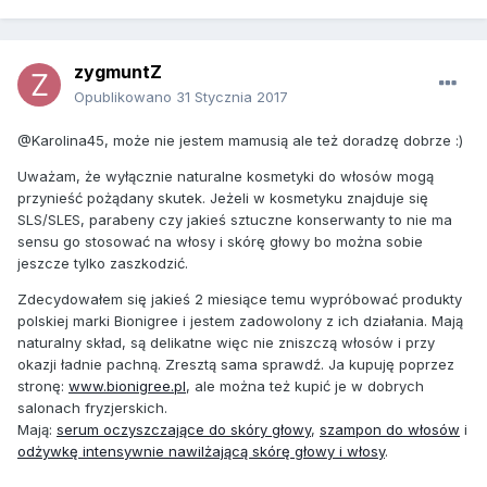
zygmuntZ
Opublikowano
31 Stycznia 2017
@Karolina45, może nie jestem mamusią ale też doradzę dobrze :)
Uważam, że wyłącznie naturalne kosmetyki do włosów mogą
przynieść pożądany skutek. Jeżeli w kosmetyku znajduje się
SLS/SLES, parabeny czy jakieś sztuczne konserwanty to nie ma
sensu go stosować na włosy i skórę głowy bo można sobie
jeszcze tylko zaszkodzić.
Zdecydowałem się jakieś 2 miesiące temu wypróbować produkty
polskiej marki Bionigree i jestem zadowolony z ich działania. Mają
naturalny skład, są delikatne więc nie zniszczą włosów i przy
okazji ładnie pachną. Zresztą sama sprawdź. Ja kupuję poprzez
stronę:
www.bionigree.pl
, ale można też kupić je w dobrych
salonach fryzjerskich.
Mają:
serum oczyszczające do skóry głowy
,
szampon do włosów
i
odżywkę intensywnie nawilżającą skórę głowy i włosy
.