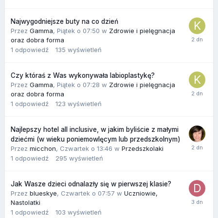
Najwygodniejsze buty na co dzień
Przez
Gamma
,
Piątek o 07:50
w
Zdrowie i pielęgnacja
oraz dobra forma
1
odpowiedź
135
wyświetleń
Czy któraś z Was wykonywała labioplastykę?
Przez
Gamma
,
Piątek o 07:28
w
Zdrowie i pielęgnacja
oraz dobra forma
1
odpowiedź
123
wyświetleń
Najlepszy hotel all inclusive, w jakim byliście z małymi
dziećmi (w wieku poniemowlęcym lub przedszkolnym)
Przez
micchon
,
Czwartek o 13:46
w
Przedszkolaki
1
odpowiedź
295
wyświetleń
Jak Wasze dzieci odnalazły się w pierwszej klasie?
Przez
blueskye
,
Czwartek o 07:57
w
Uczniowie,
Nastolatki
1
odpowiedź
103
wyświetleń