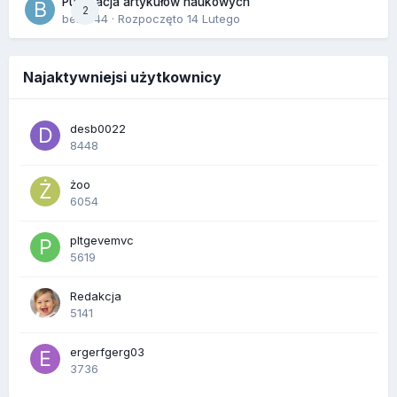
Publikacja artykułów naukowych
2
berus44
· Rozpoczęto
14 Lutego
Najaktywniejsi użytkownicy
desb0022
8448
żoo
6054
pltgevemvc
5619
Redakcja
5141
ergerfgerg03
3736