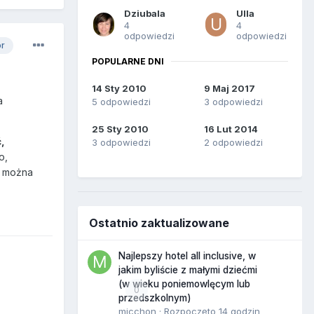
Dziubala
Ulla
4
4
odpowiedzi
odpowiedzi
or
POPULARNE DNI
14 Sty 2010
9 Maj 2017
a
5 odpowiedzi
3 odpowiedzi
25 Sty 2010
16 Lut 2014
,
3 odpowiedzi
2 odpowiedzi
o,
u można
Ostatnio zaktualizowane
Najlepszy hotel all inclusive, w
jakim byliście z małymi dziećmi
(w wieku poniemowlęcym lub
0
przedszkolnym)
micchon
· Rozpoczęto
14 godzin