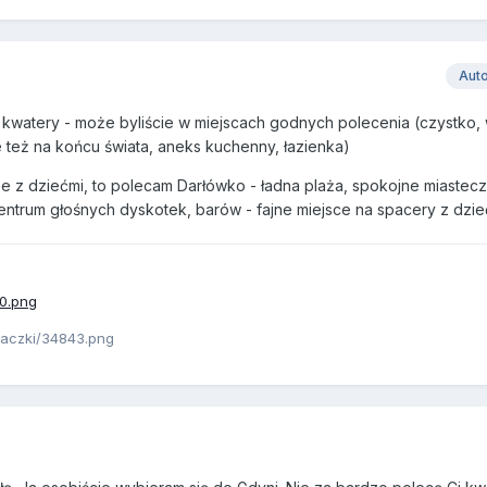
Aut
ż kwatery - może byliście w miejscach godnych polecenia (czystko,
e też na końcu świata, aneks kuchenny, łazienka)
ze z dziećmi, to polecam Darłówko - ładna plaża, spokojne miastecz
entrum głośnych dyskotek, barów - fajne miejsce na spacery z dzie