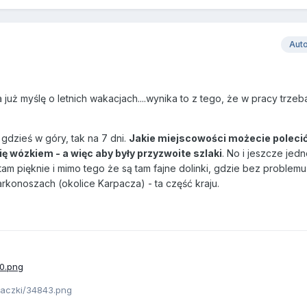
Aut
 już myślę o letnich wakacjach....wynika to z tego, że w pracy trzeb
gdzieś w góry, tak na 7 dni.
Jakie miejscowości możecie polecić
ę wózkiem - a więc aby były przyzwoite szlaki
. No i jeszcze jedn
am pięknie i mimo tego że są tam fajne dolinki, gdzie bez problem
arkonoszach (okolice Karpacza) - ta część kraju.