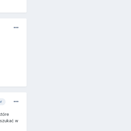
or
które
poszukać w