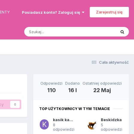
MENTY
Zarejestruj się
Posiadasz konto? Zaloguj się
Cała aktywność
Odpowiedzi
Dodano
Ostatniej odpowiedzi
110
16 l
22 Maj
cy
0
TOP UŻYTKOWNICY W TYM TEMACIE
kasik kasik
Beskidzka
8
5
odpowiedzi
odpowiedzi