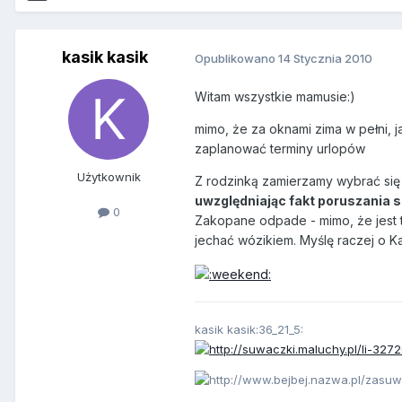
kasik kasik
Opublikowano
14 Stycznia 2010
Witam wszystkie mamusie:)
mimo, że za oknami zima w pełni, ja
zaplanować terminy urlopów
Użytkownik
Z rodzinką zamierzamy wybrać się 
uwzględniając fakt poruszania si
0
Zakopane odpade - mimo, że jest t
jechać wózikiem. Myślę raczej o K
kasik kasik:36_21_5: