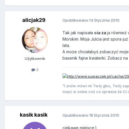
alicjak29
Opublikowano
14 Stycznia 2010
Tak jak napisała
cia za
ja również
Morskim. Moja Julcia jest spora j
lata.
A może chciałabyś zobaczyć moje 
basenik fajne kwaterki. Zobacz na 
Użytkownik
0
"I znów mówi mi Twój głos, Twój za
masz w sobie coś co sprawia że Ci 
kasik kasik
Opublikowano
18 Stycznia 2010
ciekawe miejsce:)