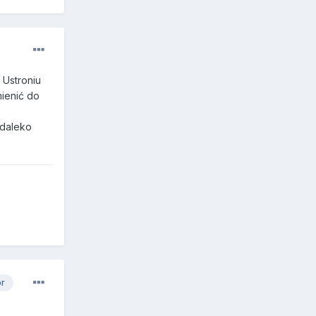
 Ustroniu
mienić do
edaleko
or