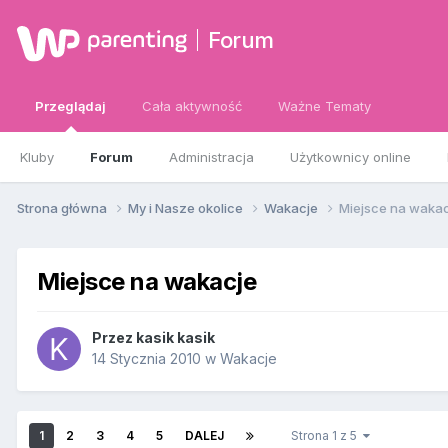
Forum
Przeglądaj
Cała aktywność
Ważne Tematy
Kluby
Forum
Administracja
Użytkownicy online
Strona główna
My i Nasze okolice
Wakacje
Miejsce na waka
Miejsce na wakacje
Przez
kasik kasik
14 Stycznia 2010
w
Wakacje
1
2
3
4
5
DALEJ
Strona 1 z 5