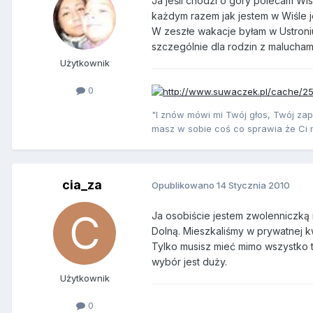
Ja jeśli chodzi o góry polecam Wis
każdym razem jak jestem w Wiśle j
W zeszłe wakacje byłam w Ustroniu
szczególnie dla rodzin z malucham
Użytkownik
0
"I znów mówi mi Twój głos, Twój za
masz w sobie coś co sprawia że Ci 
cia_za
Opublikowano
14 Stycznia 2010
Ja osobiście jestem zwolenniczką 
Dolną. Mieszkaliśmy w prywatnej k
Tylko musisz mieć mimo wszystko t
wybór jest duży.
Użytkownik
0