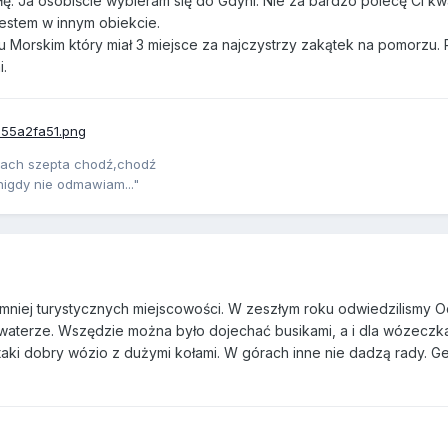
łę. Ja osobiście wybieram się do Gdyni. Nie za bardzo polecę Ci k
estem w innym obiekcie.
 Morskim który miał 3 miejsce za najczystrzy zakątek na pomorzu.
i.
pach szepta chodź,chodź
nigdy nie odmawiam..."
mniej turystycznych miejscowości. W zeszłym roku odwiedzilismy O
waterze. Wszędzie można było dojechać busikami, a i dla wózeczka
aki dobry wózio z dużymi kołami. W górach inne nie dadzą rady. Ge