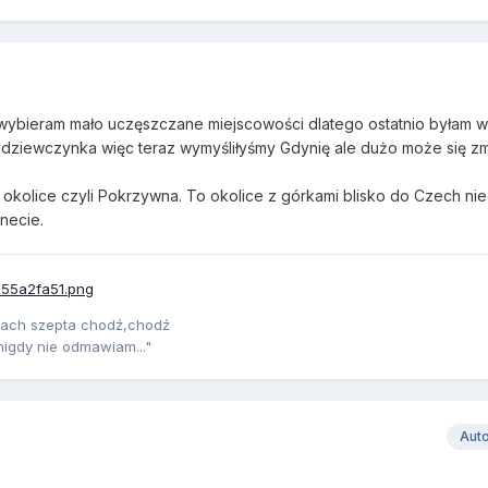
 wybieram mało uczęszczane miejscowości dlatego ostatnio byłam w
uż dziewczynka więc teraz wymyśliłyśmy Gdynię ale dużo może się z
okolice czyli Pokrzywna. To okolice z górkami blisko do Czech ni
necie.
pach szepta chodź,chodź
nigdy nie odmawiam..."
Aut