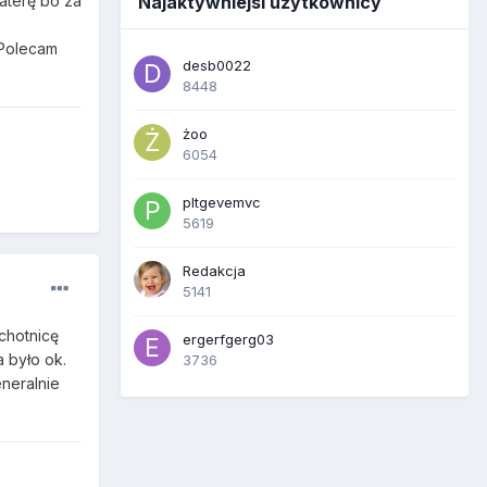
Najaktywniejsi użytkownicy
waterę bo za
 Polecam
desb0022
8448
żoo
6054
pltgevemvc
5619
Redakcja
5141
chotnicę
ergerfgerg03
 było ok.
3736
neralnie