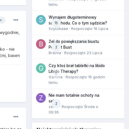
temu
Wynajem długoterminowy
or
15
samochodu. Co o tym sądzicie?
Szyszkaaa
· Rozpoczęto
16 Lipca
 wygodnie,
Żel do powiększania biustu
2
Perfect Bust
ko - nie
Bravva
· Rozpoczęto
23 Lipca
ćmi, basen
Czy ktoś brał tabletki na libido
Libido Therapy?
0
Gamma
· Rozpoczęto
16 godzin
temu
Nie mam totalnie ochoty na
seks
2
zenla
· Rozpoczęto
Środa o
09:36