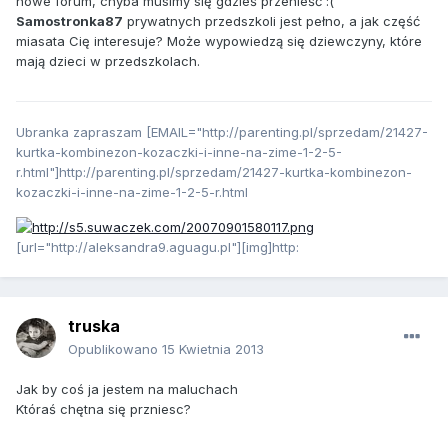
nowe forum, chyba musimy się gdzieś przenieść :(
Samostronka87
prywatnych przedszkoli jest pełno, a jak część
miasata Cię interesuje? Może wypowiedzą się dziewczyny, które
mają dzieci w przedszkolach.
Ubranka zapraszam [EMAIL="http://parenting.pl/sprzedam/21427-
kurtka-kombinezon-kozaczki-i-inne-na-zime-1-2-5-
r.html"]http://parenting.pl/sprzedam/21427-kurtka-kombinezon-
kozaczki-i-inne-na-zime-1-2-5-r.html
[url="http://aleksandra9.aguagu.pl"][img]http:
truska
Opublikowano
15 Kwietnia 2013
Jak by coś ja jestem na maluchach
Któraś chętna się przniesc?