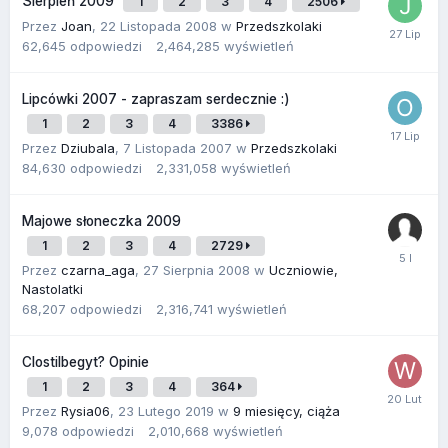
Sierpień 2009
1
2
3
4
2506
Przez
Joan
,
22 Listopada 2008
w
Przedszkolaki
62,645
odpowiedzi
2,464,285
wyświetleń
Lipcówki 2007 - zapraszam serdecznie :)
1
2
3
4
3386
Przez
Dziubala
,
7 Listopada 2007
w
Przedszkolaki
84,630
odpowiedzi
2,331,058
wyświetleń
Majowe słoneczka 2009
1
2
3
4
2729
Przez
czarna_aga
,
27 Sierpnia 2008
w
Uczniowie,
Nastolatki
68,207
odpowiedzi
2,316,741
wyświetleń
Clostilbegyt? Opinie
1
2
3
4
364
Przez
Rysia06
,
23 Lutego 2019
w
9 miesięcy, ciąża
9,078
odpowiedzi
2,010,668
wyświetleń