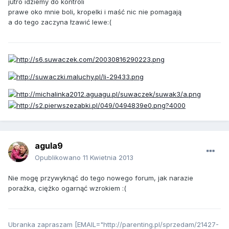
jutro idziemy do kontroli
prawe oko mnie boli, kropelki i maść nic nie pomagają
a do tego zaczyna łzawić lewe:(
agula9
Opublikowano
11 Kwietnia 2013
Nie mogę przywyknąć do tego nowego forum, jak narazie
porażka, ciężko ogarnąć wzrokiem :(
Ubranka zapraszam [EMAIL="http://parenting.pl/sprzedam/21427-