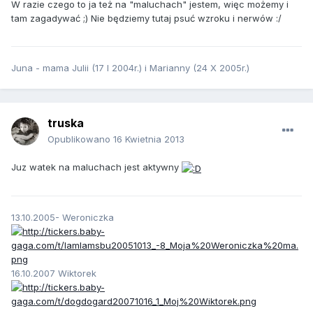
W razie czego to ja też na "maluchach" jestem, więc możemy i
tam zagadywać ;) Nie będziemy tutaj psuć wzroku i nerwów :/
Juna - mama Julii (17 I 2004r.) i Marianny (24 X 2005r.)
truska
Opublikowano
16 Kwietnia 2013
Juz watek na maluchach jest aktywny
13.10.2005- Weroniczka
16.10.2007 Wiktorek