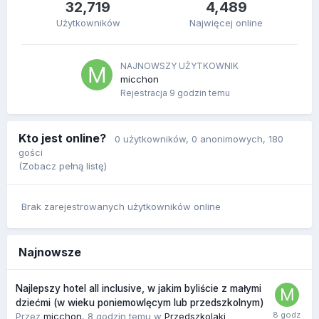
32,719
4,489
Użytkowników
Najwięcej online
NAJNOWSZY UŻYTKOWNIK
micchon
Rejestracja
9 godzin temu
Kto jest online?
0 użytkowników
, 0 anonimowych, 180
gości
(Zobacz pełną listę)
Brak zarejestrowanych użytkowników online
Najnowsze
Najlepszy hotel all inclusive, w jakim byliście z małymi
dziećmi (w wieku poniemowlęcym lub przedszkolnym)
Przez
micchon
,
8 godzin temu
w
Przedszkolaki