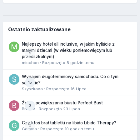
Ostatnio zaktualizowane
Najlepszy hotel all inclusive, w jakim byliście z
małymi dziećmi (w wieku poniemowlęcym lub
0
przedszkolnym)
micchon
· Rozpoczęto
8 godzin temu
Wynajem długoterminowy samochodu. Co o tym
15
sądzicie?
Szyszkaaa
· Rozpoczęto
16 Lipca
Żel do powiększania biustu Perfect Bust
2
Bravva
· Rozpoczęto
23 Lipca
Czy ktoś brał tabletki na libido Libido Therapy?
0
Gamma
· Rozpoczęto
10 godzin temu