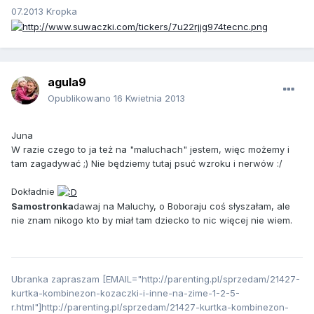
07.2013 Kropka
agula9
Opublikowano
16 Kwietnia 2013
Juna
W razie czego to ja też na "maluchach" jestem, więc możemy i
tam zagadywać ;) Nie będziemy tutaj psuć wzroku i nerwów :/
Dokładnie
Samostronka
dawaj na Maluchy, o Boboraju coś słyszałam, ale
nie znam nikogo kto by miał tam dziecko to nic więcej nie wiem.
Ubranka zapraszam [EMAIL="http://parenting.pl/sprzedam/21427-
kurtka-kombinezon-kozaczki-i-inne-na-zime-1-2-5-
r.html"]http://parenting.pl/sprzedam/21427-kurtka-kombinezon-