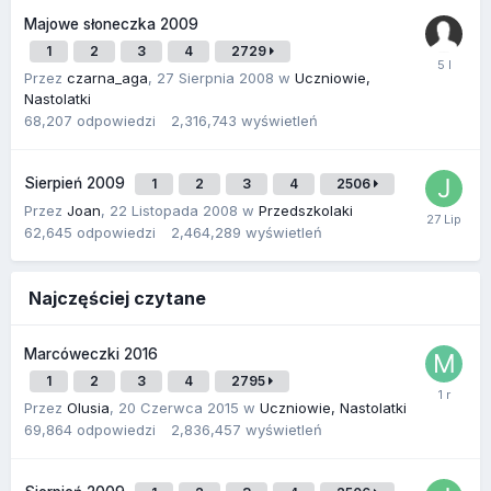
Majowe słoneczka 2009
1
2
3
4
2729
Przez
czarna_aga
,
27 Sierpnia 2008
w
Uczniowie,
Nastolatki
68,207
odpowiedzi
2,316,743
wyświetleń
Sierpień 2009
1
2
3
4
2506
Przez
Joan
,
22 Listopada 2008
w
Przedszkolaki
62,645
odpowiedzi
2,464,289
wyświetleń
Najczęściej czytane
Marcóweczki 2016
1
2
3
4
2795
Przez
Olusia
,
20 Czerwca 2015
w
Uczniowie, Nastolatki
69,864
odpowiedzi
2,836,457
wyświetleń