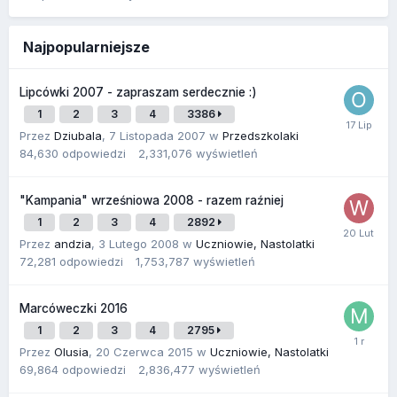
Najpopularniejsze
Lipcówki 2007 - zapraszam serdecznie :)
1
2
3
4
3386
Przez
Dziubala
,
7 Listopada 2007
w
Przedszkolaki
84,630
odpowiedzi
2,331,076
wyświetleń
"Kampania" wrześniowa 2008 - razem raźniej
1
2
3
4
2892
Przez
andzia
,
3 Lutego 2008
w
Uczniowie, Nastolatki
72,281
odpowiedzi
1,753,787
wyświetleń
Marcóweczki 2016
1
2
3
4
2795
Przez
Olusia
,
20 Czerwca 2015
w
Uczniowie, Nastolatki
69,864
odpowiedzi
2,836,477
wyświetleń