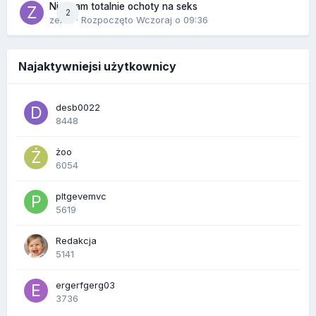
Nie mam totalnie ochoty na seks
2
zenla
· Rozpoczęto
Wczoraj o 09:36
Najaktywniejsi użytkownicy
desb0022
8448
żoo
6054
pltgevemvc
5619
Redakcja
5141
ergerfgerg03
3736