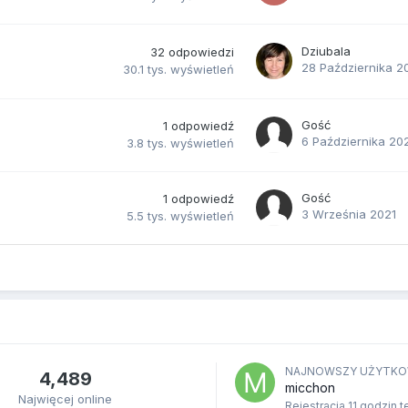
Dziubala
32
odpowiedzi
28 Października 2
30.1 tys.
wyświetleń
Gość
1
odpowiedź
6 Października 20
3.8 tys.
wyświetleń
Gość
1
odpowiedź
3 Września 2021
5.5 tys.
wyświetleń
NAJNOWSZY UŻYTKO
4,489
micchon
Najwięcej online
Rejestracja
11 godzin 