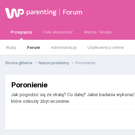
Forum
Przeglądaj
Cała aktywność
Ważne Tematy
Kluby
Forum
Administracja
Użytkownicy online
Strona główna
Nasze problemy
Poronienie
Poronienie
Jak pogodzić się ze stratą? Co dalej? Jakie badania wykona
które odeszły zbyt wcześnie.