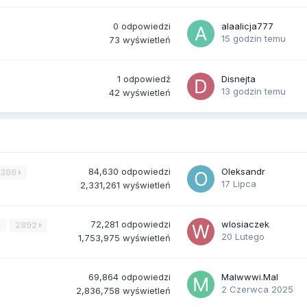
0
odpowiedzi
alaalicja777
15 godzin temu
73
wyświetleń
1
odpowiedź
Disnejta
13 godzin temu
42
wyświetleń
84,630
odpowiedzi
Oleksandr
3386
17 Lipca
2,331,261
wyświetleń
72,281
odpowiedzi
wlosiaczek
4
2892
20 Lutego
1,753,975
wyświetleń
69,864
odpowiedzi
Malwwwi.Mal
2 Czerwca 2025
2,836,758
wyświetleń