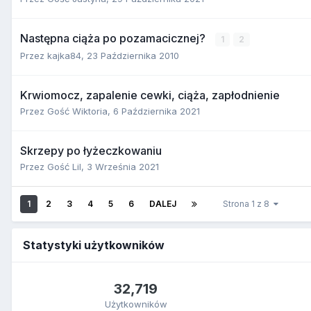
Następna ciąża po pozamacicznej?
1
2
Przez
kajka84
,
23 Października 2010
Krwiomocz, zapalenie cewki, ciąża, zapłodnienie
Przez Gość Wiktoria,
6 Października 2021
Skrzepy po łyżeczkowaniu
Przez Gość Lil,
3 Września 2021
1
2
3
4
5
6
DALEJ
Strona 1 z 8
Statystyki użytkowników
32,719
Użytkowników