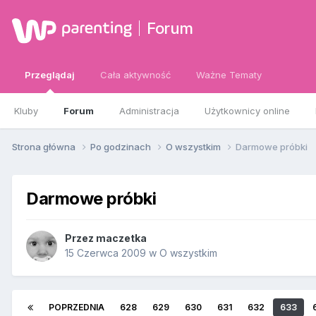
Forum
Przeglądaj
Cała aktywność
Ważne Tematy
Kluby
Forum
Administracja
Użytkownicy online
Strona główna
Po godzinach
O wszystkim
Darmowe próbki
Darmowe próbki
Przez
maczetka
15 Czerwca 2009
w
O wszystkim
POPRZEDNIA
628
629
630
631
632
633