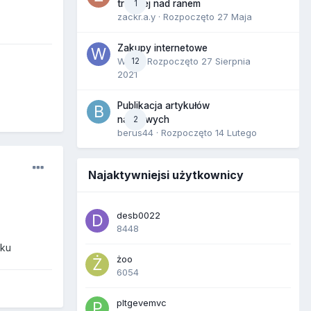
1
trzeciej nad ranem
zackr.a.y
· Rozpoczęto
27 Maja
Zakupy internetowe
Wula
12
· Rozpoczęto
27 Sierpnia
2021
Publikacja artykułów
2
naukowych
berus44
· Rozpoczęto
14 Lutego
Najaktywniejsi użytkownicy
desb0022
8448
oku
żoo
6054
pltgevemvc