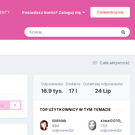
MENTY
Zarejestruj się
Posiadasz konto? Zaloguj się
Cała aktywność
Odpowiedzi
Dodano
Ostatniej odpowiedzi
16.9 tys.
17 l
24 Lip
cy
0
TOP UŻYTKOWNICY W TYM TEMACIE
lilithbb
siwa0010_
886
755
odpowiedzi
odpowiedzi