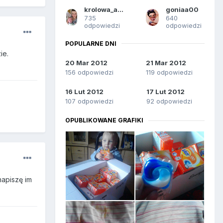
krolowa_angielska
goniaa00
735
640
odpowiedzi
odpowiedzi
POPULARNE DNI
ie.
20 Mar 2012
21 Mar 2012
156 odpowiedzi
119 odpowiedzi
16 Lut 2012
17 Lut 2012
107 odpowiedzi
92 odpowiedzi
OPUBLIKOWANE GRAFIKI
napiszę im