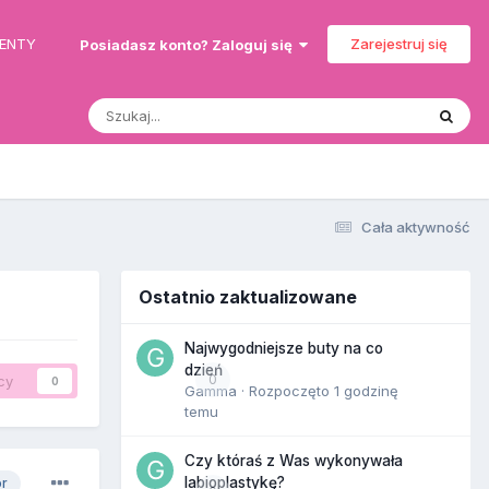
MENTY
Zarejestruj się
Posiadasz konto? Zaloguj się
Cała aktywność
Ostatnio zaktualizowane
Najwygodniejsze buty na co
dzień
0
cy
0
Gamma
· Rozpoczęto
1 godzinę
temu
Czy któraś z Was wykonywała
labioplastykę?
or