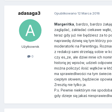
adasaga3
Opublikowano
12 Marca 2016
Margeritka
, bardzo, bardzo żałuj
zaglądać, zakładać ciekawe wątki,
teraz gdy już nie będziesz za to p
naprawdę dziwię się tym którzy pod
moderatorki na Parentingu. Rozmaw
Użytkownik
z redakcji sami strzelają sobie 
0
czy es_ze, ale dziwi mnie ich nom
historię jej wpisów, udzieli odpowi
można policzyć ilość wątków w któr
ma sprawiedliwości na tym świecie.
ciepłym słowem, będziecie opowia
Zresztą nie tylko ja.
P.s. Pewnie niektórym nie spodoba
gdy dzieje się jakaś niesprawiedli