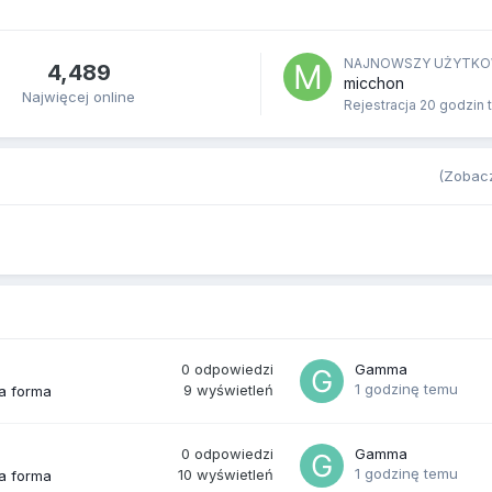
NAJNOWSZY UŻYTKO
4,489
micchon
Najwięcej online
Rejestracja
20 godzin 
(Zobacz
0
odpowiedzi
Gamma
1 godzinę temu
9
wyświetleń
ra forma
0
odpowiedzi
Gamma
1 godzinę temu
10
wyświetleń
ra forma