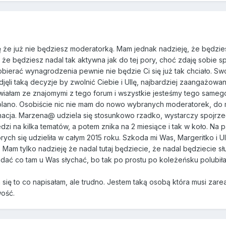
ę że już nie będziesz moderatorką. Mam jednak nadzieję, że będzies
 że będziesz nadal tak aktywna jak do tej pory, choć zdaję sobie 
obierać wynagrodzenia pewnie nie będzie Ci się już tak chciało. Sw
jęli taką decyzje by zwolnić Ciebie i Ullę, najbardziej zaangażowa
iałam ze znajomymi z tego forum i wszystkie jesteśmy tego samego
w kolano. Osobiście nic nie mam do nowo wybranych moderatorek, d
inacja. Marzena@ udziela się stosunkowo rzadko, wystarczy spojrze
edzi na kilka tematów, a potem znika na 2 miesiące i tak w koło. Na 
ych się udzieliła w całym 2015 roku. Szkoda mi Was, Margeritko i Ull
 Mam tylko nadzieję że nadal tutaj będziecie, że nadal będziecie sł
dać co tam u Was słychać, bo tak po prostu po koleżeńsku polubił
 się to co napisałam, ale trudno. Jestem taką osobą która musi zar
wość.