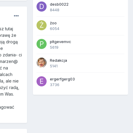
desb0022
8448
żoo
z tutaj
6054
sprawę że
oją drogą
pltgevemvc
5619
ne
 zdania- ci
Redakcja
o marzen@
5141
ć na
palcach
ergerfgerg03
a, ale nie
3736
użyć radą,
am Was.
eagować