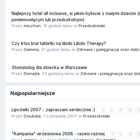
Najlepszy hotel all inclusive, w jakim byliście z małymi dziećmi 
poniemowlęcym lub przedszkolnym)
Przez
micchon
,
19 godzin temu
w
Przedszkolaki
Czy ktoś brał tabletki na libido Libido Therapy?
Przez
Gamma
,
21 godzin temu
w
Zdrowie i pielęgnacja oraz dob
Stomatolog dla dziecka w Warszawie
Przez
Disnejta
,
23 godziny temu
w
Zdrowie i pielęgnacja oraz do
Najpopularniejsze
Lipcówki 2007 - zapraszam serdecznie :)
1
2
3
4
Przez
Dziubala
,
7 Listopada 2007
w
Przedszkolaki
"Kampania" wrześniowa 2008 - razem raźniej
1
2
3
Przez
andzia
,
3 Lutego 2008
w
Uczniowie, Nastolatki