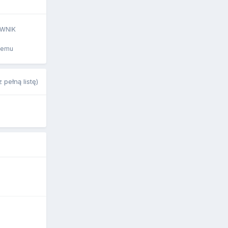
WNIK
temu
 pełną listę)