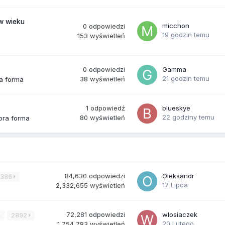
(w wieku
micchon
0
odpowiedzi
19 godzin temu
153
wyświetleń
0
odpowiedzi
Gamma
21 godzin temu
38
wyświetleń
ra forma
1
odpowiedź
blueskye
22 godziny temu
80
wyświetleń
bra forma
84,630
odpowiedzi
Oleksandr
3386
17 Lipca
2,332,655
wyświetleń
72,281
odpowiedzi
wlosiaczek
4
2892
20 Lutego
1,754,783
wyświetleń