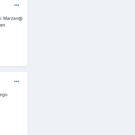
li: Marzen@
ani
.
tego