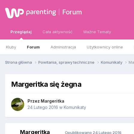
Forum
Przeglądaj
Cała aktywność
Ważne Tematy
Kluby
Forum
Administracja
Użytkownicy online
Strona główna
Powitania, sprawy techniczne
Komunikaty
Ma
Margeritka się żegna
Przez
Margeritka
24 Lutego 2016
w
Komunikaty
Margeritka
Opublikowano
24 Lutego 2016