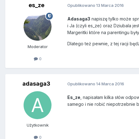
es_ze
Opublikowano
13 Marca 2016
Adasaga3
napiszę tylko może spr
i Ja (czyli es_ze) oraz Dziubala je
Margeritki które na parentingu by
Dlatego też pewnie, z tej racji b
Moderator
0
adasaga3
Opublikowano
14 Marca 2016
Es_ze
, napisałam kilka słów odpo
samego i nie robić niepotrzebnie 
Użytkownik
0