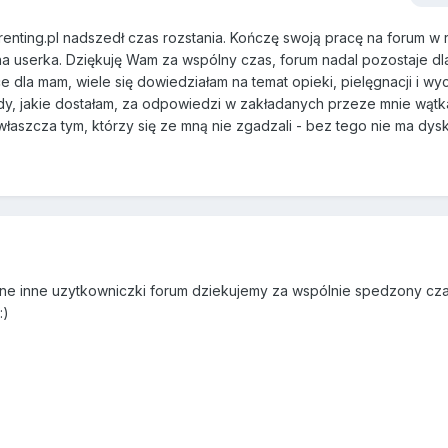
renting.pl nadszedł czas rozstania. Kończę swoją pracę na forum w r
na userka. Dziękuję Wam za wspólny czas, forum nadal pozostaje dl
e dla mam, wiele się dowiedziałam na temat opieki, pielęgnacji i w
ady, jakie dostałam, za odpowiedzi w zakładanych przeze mnie wątk
właszcza tym, którzy się ze mną nie zgadzali - bez tego nie ma dysk
ewne inne uzytkowniczki forum dziekujemy za wspólnie spedzony cza
:)