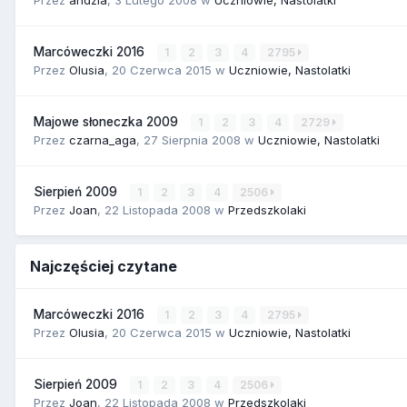
Marcóweczki 2016
1
2
3
4
2795
Przez
Olusia
,
20 Czerwca 2015
w
Uczniowie, Nastolatki
Majowe słoneczka 2009
1
2
3
4
2729
Przez
czarna_aga
,
27 Sierpnia 2008
w
Uczniowie, Nastolatki
Sierpień 2009
1
2
3
4
2506
Przez
Joan
,
22 Listopada 2008
w
Przedszkolaki
Najczęściej czytane
Marcóweczki 2016
1
2
3
4
2795
Przez
Olusia
,
20 Czerwca 2015
w
Uczniowie, Nastolatki
Sierpień 2009
1
2
3
4
2506
Przez
Joan
,
22 Listopada 2008
w
Przedszkolaki