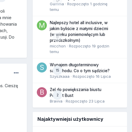
0
Gamma
· Rozpoczęto
1 godzinę
temu
oli
a mnie
Najlepszy hotel all inclusive, w
ychowania
jakim byliście z małymi dziećmi
ach,
(w wieku poniemowlęcym lub
usji. Do
0
przedszkolnym)
micchon
· Rozpoczęto
19 godzin
temu
Wynajem długoterminowy
15
samochodu. Co o tym sądzicie?
Szyszkaaa
· Rozpoczęto
16 Lipca
s. Cieszę
Żel do powiększania biustu
2
Perfect Bust
Bravva
· Rozpoczęto
23 Lipca
Najaktywniejsi użytkownicy