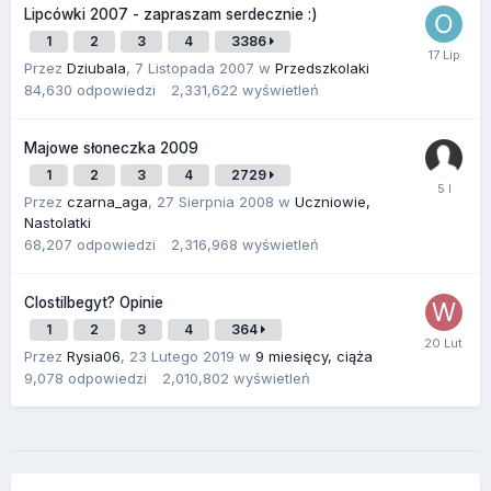
Lipcówki 2007 - zapraszam serdecznie :)
1
2
3
4
3386
Przez
Dziubala
,
7 Listopada 2007
w
Przedszkolaki
84,630
odpowiedzi
2,331,622
wyświetleń
Majowe słoneczka 2009
1
2
3
4
2729
Przez
czarna_aga
,
27 Sierpnia 2008
w
Uczniowie,
Nastolatki
68,207
odpowiedzi
2,316,968
wyświetleń
Clostilbegyt? Opinie
1
2
3
4
364
Przez
Rysia06
,
23 Lutego 2019
w
9 miesięcy, ciąża
9,078
odpowiedzi
2,010,802
wyświetleń