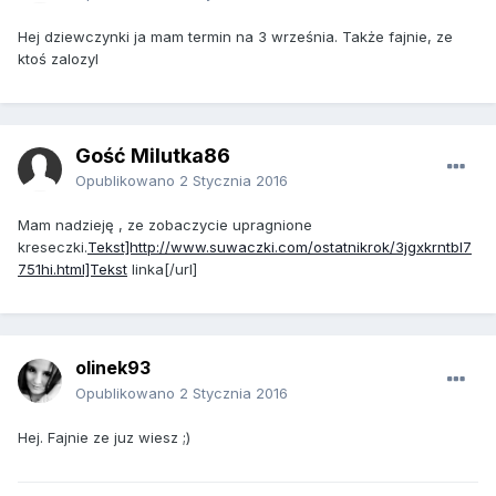
Hej dziewczynki ja mam termin na 3 września. Także fajnie, ze
ktoś zalozyl
Gość Milutka86
Opublikowano
2 Stycznia 2016
Mam nadzieję , ze zobaczycie upragnione
kreseczki.
Tekst]http://www.suwaczki.com/ostatnikrok/3jgxkrntbl7
751hi.html]Tekst
linka[/url]
olinek93
Opublikowano
2 Stycznia 2016
Hej. Fajnie ze juz wiesz ;)