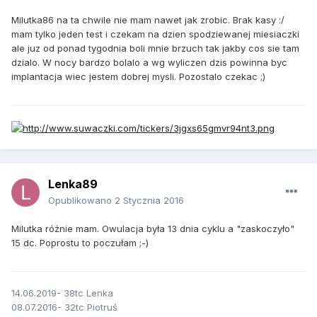
Milutka86 na ta chwile nie mam nawet jak zrobic. Brak kasy :/
mam tylko jeden test i czekam na dzien spodziewanej miesiaczki
ale juz od ponad tygodnia boli mnie brzuch tak jakby cos sie tam
dzialo. W nocy bardzo bolalo a wg wyliczen dzis powinna byc
implantacja wiec jestem dobrej mysli. Pozostalo czekac ;)
Lenka89
Opublikowano
2 Stycznia 2016
Milutka różnie mam. Owulacja była 13 dnia cyklu a "zaskoczyło"
15 dc. Poprostu to poczułam ;-)
14.06.2019- 38tc Lenka
08.07.2016- 32tc Piotruś