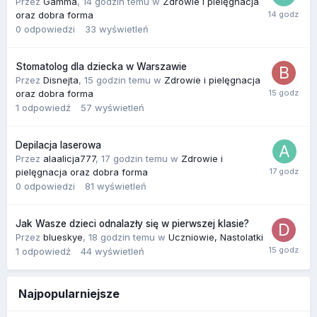
Przez
Gamma
,
14 godzin temu
w
Zdrowie i pielęgnacja
oraz dobra forma
0
odpowiedzi
33
wyświetleń
Stomatolog dla dziecka w Warszawie
Przez
Disnejta
,
15 godzin temu
w
Zdrowie i pielęgnacja
oraz dobra forma
1
odpowiedź
57
wyświetleń
Depilacja laserowa
Przez
alaalicja777
,
17 godzin temu
w
Zdrowie i
pielęgnacja oraz dobra forma
0
odpowiedzi
81
wyświetleń
Jak Wasze dzieci odnalazły się w pierwszej klasie?
Przez
blueskye
,
18 godzin temu
w
Uczniowie, Nastolatki
1
odpowiedź
44
wyświetleń
Najpopularniejsze