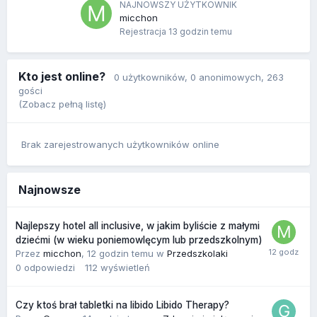
NAJNOWSZY UŻYTKOWNIK
micchon
Rejestracja
13 godzin temu
Kto jest online?
0 użytkowników
, 0 anonimowych, 263
gości
(Zobacz pełną listę)
Brak zarejestrowanych użytkowników online
Najnowsze
Najlepszy hotel all inclusive, w jakim byliście z małymi
dziećmi (w wieku poniemowlęcym lub przedszkolnym)
Przez
micchon
,
12 godzin temu
w
Przedszkolaki
0
odpowiedzi
112
wyświetleń
Czy ktoś brał tabletki na libido Libido Therapy?