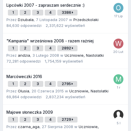
Lipcówki 2007 - zapraszam serdecznie :)
1
2
3
4
3386
Przez
Dziubala
,
7 Listopada 2007
w
Przedszkolaki
84,630
odpowiedzi
2,331,622
wyświetleń
"Kampania" wrześniowa 2008 - razem raźniej
1
2
3
4
2892
Przez
andzia
,
3 Lutego 2008
w
Uczniowie, Nastolatki
72,281
odpowiedzi
1,754,159
wyświetleń
Marcóweczki 2016
1
2
3
4
2795
Przez
Olusia
,
20 Czerwca 2015
w
Uczniowie, Nastolatki
69,864
odpowiedzi
2,837,234
wyświetleń
Majowe słoneczka 2009
1
2
3
4
2729
Przez
czarna_aga
,
27 Sierpnia 2008
w
Uczniowie,