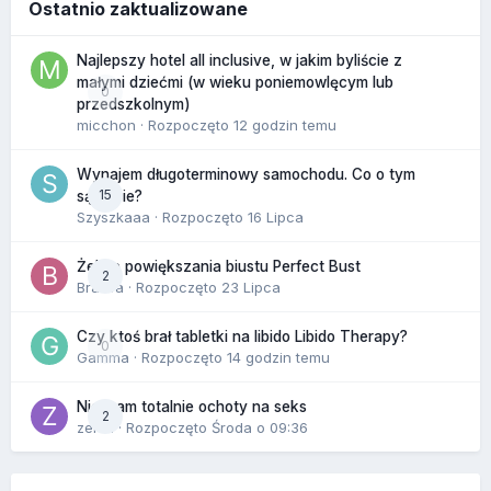
Ostatnio zaktualizowane
Najlepszy hotel all inclusive, w jakim byliście z
małymi dziećmi (w wieku poniemowlęcym lub
0
przedszkolnym)
micchon
· Rozpoczęto
12 godzin temu
Wynajem długoterminowy samochodu. Co o tym
15
sądzicie?
Szyszkaaa
· Rozpoczęto
16 Lipca
Żel do powiększania biustu Perfect Bust
2
Bravva
· Rozpoczęto
23 Lipca
Czy ktoś brał tabletki na libido Libido Therapy?
0
Gamma
· Rozpoczęto
14 godzin temu
Nie mam totalnie ochoty na seks
2
zenla
· Rozpoczęto
Środa o 09:36