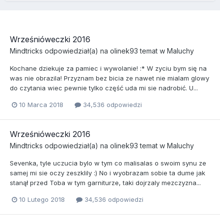
Wrześnióweczki 2016
Mindtricks
odpowiedział(a) na
olinek93
temat w
Maluchy
Kochane dziekuje za pamiec i wywolanie! :* W zyciu bym się na
was nie obrazila! Przyznam bez bicia ze nawet nie mialam glowy
do czytania wiec pewnie tylko część uda mi sie nadrobić. U...
10 Marca 2018
34,536 odpowiedzi
Wrześnióweczki 2016
Mindtricks
odpowiedział(a) na
olinek93
temat w
Maluchy
Sevenka, tyle uczucia bylo w tym co malisalas o swoim synu ze
samej mi sie oczy zeszklily :) No i wyobrazam sobie ta dume jak
stanął przed Toba w tym garniturze, taki dojrzaly mezczyzna...
10 Lutego 2018
34,536 odpowiedzi