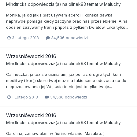
Mindtricks
odpowiedział(a) na
olinek93
temat w
Maluchy
Monika, ja od jakis 3lat uzywam aceroli i konska dawka
naprawde pomaga kiedy zaczyna brac nas przeziebienie. A na
codzien zazywamy tran i pripolis z pylkiem kwiatow. Lilka tylko...
3 Lutego 2018
34,536 odpowiedzi
Wrześnióweczki 2016
Mindtricks
odpowiedział(a) na
olinek93
temat w
Maluchy
Calineczka, ja tez sie usmialam, juz po raz drugi z tych kur i
modlitwy i kur:)) skoro twoj maz ma takie same odczucia co do
niepozostawiania jej Wojtusia to nie jest to tylko twoje...
1 Lutego 2018
34,536 odpowiedzi
Wrześnióweczki 2016
Mindtricks
odpowiedział(a) na
olinek93
temat w
Maluchy
Qarolina, zamawialam w fiorino wlasnie. Masakra:(