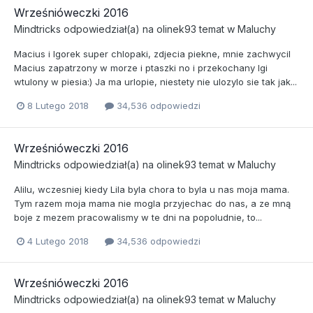
Wrześnióweczki 2016
Mindtricks
odpowiedział(a) na
olinek93
temat w
Maluchy
Macius i Igorek super chlopaki, zdjecia piekne, mnie zachwycil
Macius zapatrzony w morze i ptaszki no i przekochany Igi
wtulony w piesia:) Ja ma urlopie, niestety nie ulozylo sie tak jak...
8 Lutego 2018
34,536 odpowiedzi
Wrześnióweczki 2016
Mindtricks
odpowiedział(a) na
olinek93
temat w
Maluchy
Alilu, wczesniej kiedy Lila byla chora to byla u nas moja mama.
Tym razem moja mama nie mogla przyjechac do nas, a ze mną
boje z mezem pracowalismy w te dni na popoludnie, to...
4 Lutego 2018
34,536 odpowiedzi
Wrześnióweczki 2016
Mindtricks
odpowiedział(a) na
olinek93
temat w
Maluchy