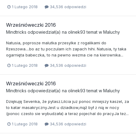
1 Lutego 2018
34,536 odpowiedzi
Wrześnióweczki 2016
Mindtricks
odpowiedział(a) na
olinek93
temat w
Maluchy
Natusia, poprosze malutka przesylke z rogalikami do
Rzeszowa....bo az tu poczulam ich zapach hihi. Natusia, ty taka
ogarnięta babeczka, to na pewno wezma cie na kierownika...
1 Lutego 2018
34,536 odpowiedzi
Wrześnióweczki 2016
Mindtricks
odpowiedział(a) na
olinek93
temat w
Maluchy
Dziękuję Sevenka, że pytasz.Lilcia juz ponoc mniejszy kaszel, za
to katar masakryczny.Jest u dziadkow,mąż był z nią w nocy
(ponoc czesto sie wybudzała) a teraz pojechal do pracy.Ja tez...
1 Lutego 2018
34,536 odpowiedzi