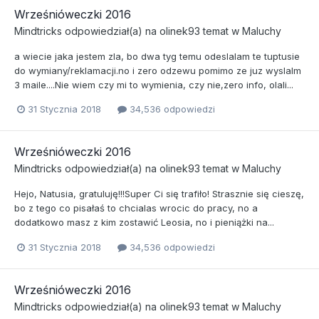
Wrześnióweczki 2016
Mindtricks
odpowiedział(a) na
olinek93
temat w
Maluchy
a wiecie jaka jestem zla, bo dwa tyg temu odeslalam te tuptusie
do wymiany/reklamacji.no i zero odzewu pomimo ze juz wyslalm
3 maile....Nie wiem czy mi to wymienia, czy nie,zero info, olali...
31 Stycznia 2018
34,536 odpowiedzi
Wrześnióweczki 2016
Mindtricks
odpowiedział(a) na
olinek93
temat w
Maluchy
Hejo, Natusia, gratuluję!!!Super Ci się trafiło! Strasznie się cieszę,
bo z tego co pisałaś to chcialas wrocic do pracy, no a
dodatkowo masz z kim zostawić Leosia, no i pieniążki na...
31 Stycznia 2018
34,536 odpowiedzi
Wrześnióweczki 2016
Mindtricks
odpowiedział(a) na
olinek93
temat w
Maluchy