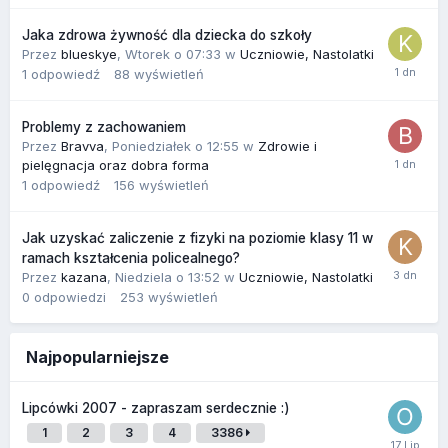
Jaka zdrowa żywność dla dziecka do szkoły
Przez
blueskye
,
Wtorek o 07:33
w
Uczniowie, Nastolatki
1
odpowiedź
88
wyświetleń
Problemy z zachowaniem
Przez
Bravva
,
Poniedziałek o 12:55
w
Zdrowie i
pielęgnacja oraz dobra forma
1
odpowiedź
156
wyświetleń
Jak uzyskać zaliczenie z fizyki na poziomie klasy 11 w
ramach kształcenia policealnego?
Przez
kazana
,
Niedziela o 13:52
w
Uczniowie, Nastolatki
0
odpowiedzi
253
wyświetleń
Najpopularniejsze
Lipcówki 2007 - zapraszam serdecznie :)
1
2
3
4
3386