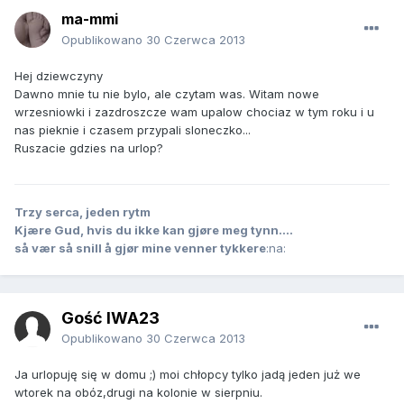
ma-mmi
Opublikowano
30 Czerwca 2013
Hej dziewczyny
Dawno mnie tu nie bylo, ale czytam was. Witam nowe
wrzesniowki i zazdroszcze wam upalow chociaz w tym roku i u
nas pieknie i czasem przypali sloneczko...
Ruszacie gdzies na urlop?
Trzy serca, jeden rytm
Kjære Gud, hvis du ikke kan gjøre meg tynn....
så vær så snill å gjør mine venner tykkere
:na:
Gość IWA23
Opublikowano
30 Czerwca 2013
Ja urlopuję się w domu ;) moi chłopcy tylko jadą jeden już we
wtorek na obóz,drugi na kolonie w sierpniu.