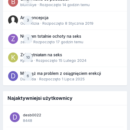
0
blueskye
· Rozpoczęto
14 godzin temu
Antykoncepcja
3
Gość Kizia · Rozpoczęto
8 Stycznia 2019
Nie mam totalnie ochoty na seks
1
zenla
· Rozpoczęto
17 godzin temu
Zobojętniałam na seks
10
Kynara
· Rozpoczęto
15 Lutego 2024
Mój mąż ma problem z osiągnięciem erekcji
6
Dafiorda
· Rozpoczęto
1 Lipca 2025
Najaktywniejsi użytkownicy
desb0022
8448