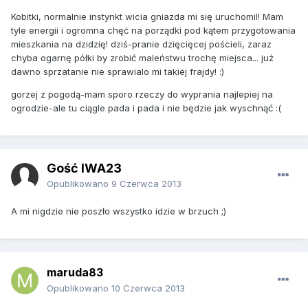
Kobitki, normalnie instynkt wicia gniazda mi się uruchomil! Mam
tyle energii i ogromna chęć na porządki pod kątem przygotowania
mieszkania na dzidzię! dziś-pranie dzięcięcej pościeli, zaraz
chyba ogarnę półki by zrobić maleństwu trochę miejsca... już
dawno sprzatanie nie sprawialo mi takiej frajdy! :)
gorzej z pogodą-mam sporo rzeczy do wyprania najlepiej na
ogrodzie-ale tu ciągle pada i pada i nie będzie jak wyschnąć :(
Gość IWA23
Opublikowano
9 Czerwca 2013
A mi nigdzie nie poszło wszystko idzie w brzuch ;)
maruda83
Opublikowano
10 Czerwca 2013