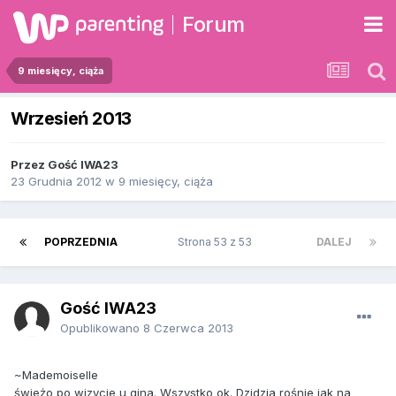
Forum
9 miesięcy, ciąża
Wrzesień 2013
Przez Gość IWA23
23 Grudnia 2012
w
9 miesięcy, ciąża
POPRZEDNIA
Strona 53 z 53
DALEJ
Gość IWA23
Opublikowano
8 Czerwca 2013
~Mademoiselle
świeżo po wizycie u gina. Wszystko ok. Dzidzia rośnie jak na