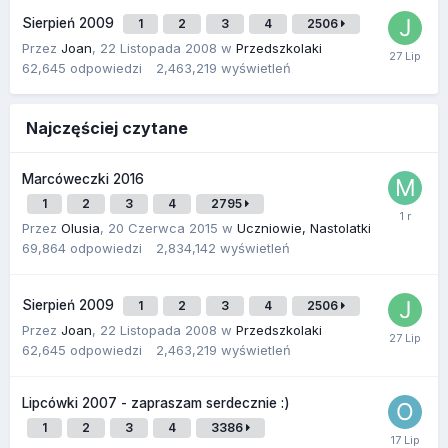
Sierpień 2009
1
2
3
4
2506
Przez
Joan
,
22 Listopada 2008
w
Przedszkolaki
62,645
odpowiedzi
2,463,219
wyświetleń
Najczęściej czytane
Marcóweczki 2016
1
2
3
4
2795
Przez
Olusia
,
20 Czerwca 2015
w
Uczniowie, Nastolatki
69,864
odpowiedzi
2,834,142
wyświetleń
Sierpień 2009
1
2
3
4
2506
Przez
Joan
,
22 Listopada 2008
w
Przedszkolaki
62,645
odpowiedzi
2,463,219
wyświetleń
Lipcówki 2007 - zapraszam serdecznie :)
1
2
3
4
3386