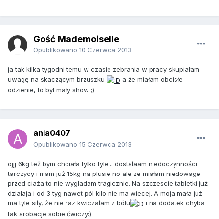
Gość Mademoiselle
Opublikowano
10 Czerwca 2013
ja tak kilka tygodni temu w czasie zebrania w pracy skupiałam
uwagę na skaczącym brzuszku
a że miałam obcisłe
odzienie, to był mały show ;)
ania0407
Opublikowano
15 Czerwca 2013
ojjj 6kg też bym chciała tylko tyle... dostałaam niedoczynności
tarczycy i mam już 15kg na plusie no ale ze miałam niedowage
przed ciaża to nie wygladam tragicznie. Na szczescie tabletki już
działaja i od 3 tyg nawet pól kilo nie ma wiecej. A moja mała już
ma tyle siły, że nie raz kwiczałam z bólu
i na dodatek chyba
tak arobacje sobie ćwiczy:)