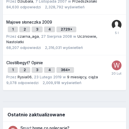
Przez
Dziubala
,
7 Listopada 2007
w
Przedszkolaki
84,630
odpowiedzi
2,328,792
wyświetleń
Majowe słoneczka 2009
1
2
3
4
2729
Przez
czarna_aga
,
27 Sierpnia 2008
w
Uczniowie,
Nastolatki
68,207
odpowiedzi
2,316,031
wyświetleń
Clostilbegyt? Opinie
1
2
3
4
364
Przez
Rysia06
,
23 Lutego 2019
w
9 miesięcy, ciąża
9,078
odpowiedzi
2,009,918
wyświetleń
Ostatnio zaktualizowane
Smart home co polecacie?