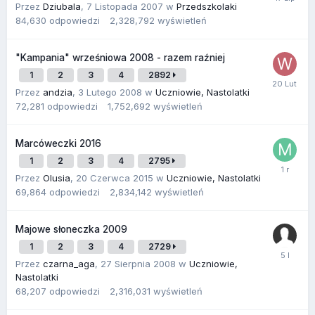
Przez
Dziubala
,
7 Listopada 2007
w
Przedszkolaki
84,630
odpowiedzi
2,328,792
wyświetleń
"Kampania" wrześniowa 2008 - razem raźniej
1
2
3
4
2892
Przez
andzia
,
3 Lutego 2008
w
Uczniowie, Nastolatki
72,281
odpowiedzi
1,752,692
wyświetleń
Marcóweczki 2016
1
2
3
4
2795
Przez
Olusia
,
20 Czerwca 2015
w
Uczniowie, Nastolatki
69,864
odpowiedzi
2,834,142
wyświetleń
Majowe słoneczka 2009
1
2
3
4
2729
Przez
czarna_aga
,
27 Sierpnia 2008
w
Uczniowie,
Nastolatki
68,207
odpowiedzi
2,316,031
wyświetleń