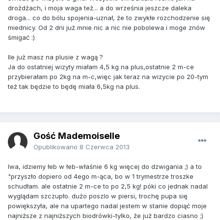
drożdżach, i moja waga też... a do września jeszcze daleka
droga... co do bólu spojenia-uznał, że to zwykłe rozchodzenie się
miednicy. Od 2 dni już mnie nic a nic nie pobolewa i moge znów
śmigać :)
Ile już masz na plusie z wagą ?
Ja do ostatniej wizyty miałam 4,5 kg na plus,ostatnie 2 m-ce
przybierałam po 2kg na m-c,więc jak teraz na wizycie po 20-tym
też tak będzie to będę miała 6,5kg na plus.
Gość Mademoiselle
Opublikowano
8 Czerwca 2013
Iwa, idziemy łeb w łeb-właśnie 6 kg więcej do dzwigania ;) a to
"przyszło dopiero od 4ego m-ąca, bo w 1 trymestrze troszke
schudłam. ale ostatnie 2 m-ce to po 2,5 kg! póki co jednak nadal
wyglądam szczupło. dużo poszlo w piersi, trochę pupa się
powiększyła, ale na upartego nadal jestem w stanie dopiąć moje
najniższe z najniższych biodrówki-tylko, że już bardzo ciasno ;)