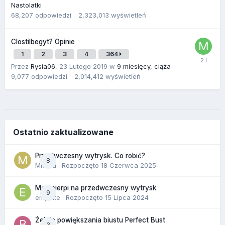
Nastolatki
68,207
odpowiedzi
2,323,013
wyświetleń
Clostilbegyt? Opinie
1
2
3
4
364
Przez
Rysia06
,
23 Lutego 2019
w
9 miesięcy, ciąża
9,077
odpowiedzi
2,014,412
wyświetleń
Ostatnio zaktualizowane
Przedwczesny wytrysk. Co robić?
8
Miekra
· Rozpoczęto
18 Czerwca 2025
Mąż cierpi na przedwczesny wytrysk
9
empelte
· Rozpoczęto
15 Lipca 2024
Żel do powiększania biustu Perfect Bust
3