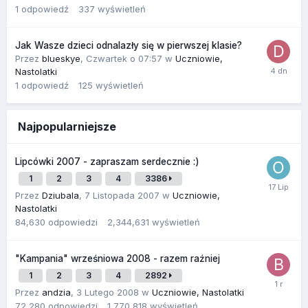
1
odpowiedź
337
wyświetleń
Jak Wasze dzieci odnalazły się w pierwszej klasie?
Przez
blueskye
,
Czwartek o 07:57
w
Uczniowie,
Nastolatki
1
odpowiedź
125
wyświetleń
Najpopularniejsze
Lipcówki 2007 - zapraszam serdecznie :)
1
2
3
4
3386
Przez
Dziubala
,
7 Listopada 2007
w
Uczniowie,
Nastolatki
84,630
odpowiedzi
2,344,631
wyświetleń
"Kampania" wrześniowa 2008 - razem raźniej
1
2
3
4
2892
Przez
andzia
,
3 Lutego 2008
w
Uczniowie, Nastolatki
72,280
odpowiedzi
1,770,818
wyświetleń