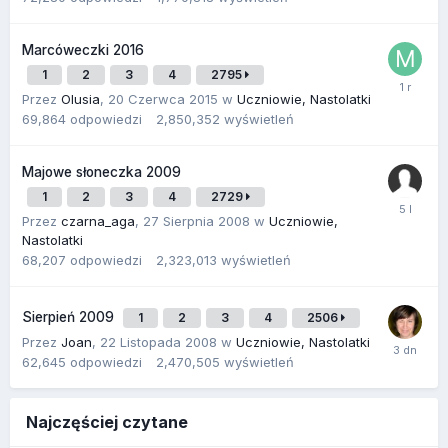
Marcóweczki 2016
1
2
3
4
2795
Przez
Olusia
,
20 Czerwca 2015
w
Uczniowie, Nastolatki
69,864
odpowiedzi
2,850,352
wyświetleń
Majowe słoneczka 2009
1
2
3
4
2729
Przez
czarna_aga
,
27 Sierpnia 2008
w
Uczniowie,
Nastolatki
68,207
odpowiedzi
2,323,013
wyświetleń
Sierpień 2009
1
2
3
4
2506
Przez
Joan
,
22 Listopada 2008
w
Uczniowie, Nastolatki
62,645
odpowiedzi
2,470,505
wyświetleń
Najczęściej czytane