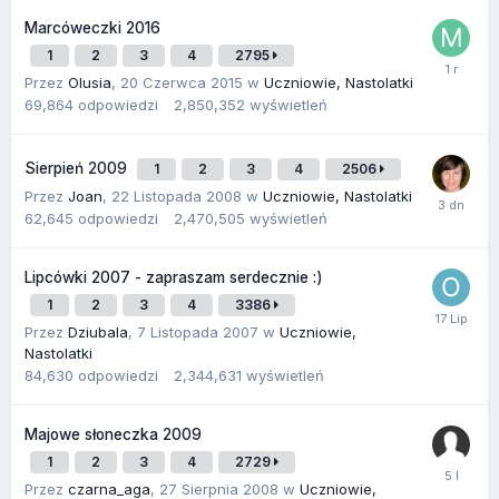
Marcóweczki 2016
1
2
3
4
2795
Przez
Olusia
,
20 Czerwca 2015
w
Uczniowie, Nastolatki
69,864
odpowiedzi
2,850,352
wyświetleń
Sierpień 2009
1
2
3
4
2506
Przez
Joan
,
22 Listopada 2008
w
Uczniowie, Nastolatki
62,645
odpowiedzi
2,470,505
wyświetleń
Lipcówki 2007 - zapraszam serdecznie :)
1
2
3
4
3386
Przez
Dziubala
,
7 Listopada 2007
w
Uczniowie,
Nastolatki
84,630
odpowiedzi
2,344,631
wyświetleń
Majowe słoneczka 2009
1
2
3
4
2729
Przez
czarna_aga
,
27 Sierpnia 2008
w
Uczniowie,