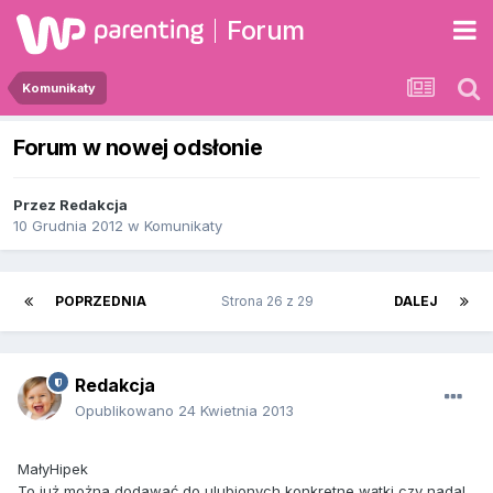
Forum
Komunikaty
Forum w nowej odsłonie
Przez
Redakcja
10 Grudnia 2012
w
Komunikaty
POPRZEDNIA
Strona 26 z 29
DALEJ
Redakcja
Opublikowano
24 Kwietnia 2013
MałyHipek
To już można dodawać do ulubionych konkretne wątki,czy nadal