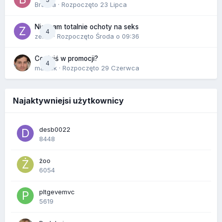
Bravva
· Rozpoczęto
23 Lipca
Nie mam totalnie ochoty na seks
4
zenla
· Rozpoczęto
Środa o 09:36
Co dziś w promocji?
4
maciek
· Rozpoczęto
29 Czerwca
Najaktywniejsi użytkownicy
desb0022
8448
żoo
6054
pltgevemvc
5619