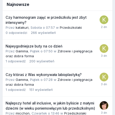
Najnowsze
Czy harmonogram zajęć w przedszkolu jest zbyt
intensywny?
Przez
katakuri
,
Sobota o 07:57
w
Przedszkolaki
0
odpowiedzi
266
wyświetleń
Najwygodniejsze buty na co dzień
Przez
Gamma
,
Piątek o 07:50
w
Zdrowie i pielęgnacja
oraz dobra forma
1
odpowiedź
200
wyświetleń
Czy któraś z Was wykonywała labioplastykę?
Przez
Gamma
,
Piątek o 07:28
w
Zdrowie i pielęgnacja
oraz dobra forma
1
odpowiedź
151
wyświetleń
Najlepszy hotel all inclusive, w jakim byliście z małymi
dziećmi (w wieku poniemowlęcym lub przedszkolnym)
Przez
micchon
,
Czwartek o 13:46
w
Przedszkolaki