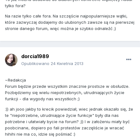
tylko fora?
Na razie tylko całe fora. Na szczęście najpopularniejsze wątki,
które zazwyczaj dodajemy do ulubionych zawsze są na pierwszej
stronie danego forum, więc można je szybko odnaleźć ;)
dorcia1989
Opublikowano
24 Kwietnia 2013
~Redakcja
Forum będzie przede wszystkim znacznie prostsze w obsłudze.
Pozbędziemy się wielu niepotrzebnych, utrudniających życie
funkcji - dla wygody nas wszystkich ;)
:)) ah jooo jakby to krecik powiedział, wiec jednak okazało się, że
te "niepotrzebne, utrudniające życie funkcje" były dla nas
potrzebne i ułatwiały bycie na forum? ;)) I w założeniu miały być
poobcinane, dopiero po fali protestów zaczęliście je wracać
hihihi nie ma co, idzie się pośmiać :)