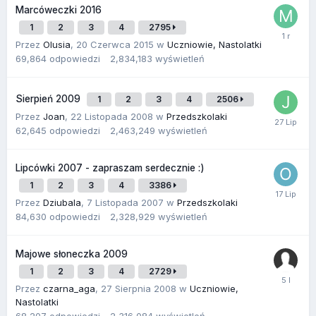
Marcóweczki 2016
1
2
3
4
2795
Przez
Olusia
,
20 Czerwca 2015
w
Uczniowie, Nastolatki
69,864
odpowiedzi
2,834,183
wyświetleń
Sierpień 2009
1
2
3
4
2506
Przez
Joan
,
22 Listopada 2008
w
Przedszkolaki
62,645
odpowiedzi
2,463,249
wyświetleń
Lipcówki 2007 - zapraszam serdecznie :)
1
2
3
4
3386
Przez
Dziubala
,
7 Listopada 2007
w
Przedszkolaki
84,630
odpowiedzi
2,328,929
wyświetleń
Majowe słoneczka 2009
1
2
3
4
2729
Przez
czarna_aga
,
27 Sierpnia 2008
w
Uczniowie,
Nastolatki