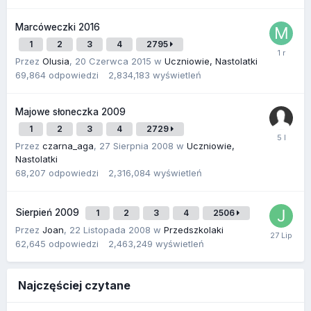
Marcóweczki 2016
1
2
3
4
2795
Przez
Olusia
,
20 Czerwca 2015
w
Uczniowie, Nastolatki
69,864
odpowiedzi
2,834,183
wyświetleń
Majowe słoneczka 2009
1
2
3
4
2729
Przez
czarna_aga
,
27 Sierpnia 2008
w
Uczniowie,
Nastolatki
68,207
odpowiedzi
2,316,084
wyświetleń
Sierpień 2009
1
2
3
4
2506
Przez
Joan
,
22 Listopada 2008
w
Przedszkolaki
62,645
odpowiedzi
2,463,249
wyświetleń
Najczęściej czytane