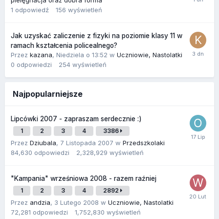
pielęgnacja oraz dobra forma
1
odpowiedź
156
wyświetleń
Jak uzyskać zaliczenie z fizyki na poziomie klasy 11 w
ramach kształcenia policealnego?
Przez
kazana
,
Niedziela o 13:52
w
Uczniowie, Nastolatki
0
odpowiedzi
254
wyświetleń
Najpopularniejsze
Lipcówki 2007 - zapraszam serdecznie :)
1
2
3
4
3386
Przez
Dziubala
,
7 Listopada 2007
w
Przedszkolaki
84,630
odpowiedzi
2,328,929
wyświetleń
"Kampania" wrześniowa 2008 - razem raźniej
1
2
3
4
2892
Przez
andzia
,
3 Lutego 2008
w
Uczniowie, Nastolatki
72,281
odpowiedzi
1,752,830
wyświetleń