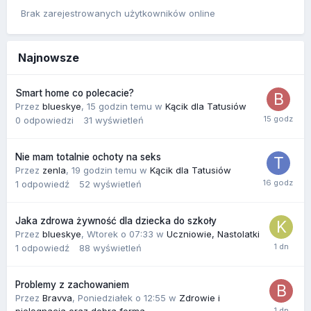
Brak zarejestrowanych użytkowników online
Najnowsze
Smart home co polecacie?
Przez
blueskye
,
15 godzin temu
w
Kącik dla Tatusiów
0
odpowiedzi
31
wyświetleń
Nie mam totalnie ochoty na seks
Przez
zenla
,
19 godzin temu
w
Kącik dla Tatusiów
1
odpowiedź
52
wyświetleń
Jaka zdrowa żywność dla dziecka do szkoły
Przez
blueskye
,
Wtorek o 07:33
w
Uczniowie, Nastolatki
1
odpowiedź
88
wyświetleń
Problemy z zachowaniem
Przez
Bravva
,
Poniedziałek o 12:55
w
Zdrowie i