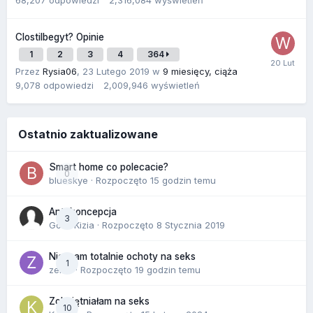
68,207
odpowiedzi
2,316,084
wyświetleń
Clostilbegyt? Opinie
1
2
3
4
364
Przez
Rysia06
,
23 Lutego 2019
w
9 miesięcy, ciąża
9,078
odpowiedzi
2,009,946
wyświetleń
Ostatnio zaktualizowane
Smart home co polecacie?
0
blueskye
· Rozpoczęto
15 godzin temu
Antykoncepcja
3
Gość Kizia · Rozpoczęto
8 Stycznia 2019
Nie mam totalnie ochoty na seks
1
zenla
· Rozpoczęto
19 godzin temu
Zobojętniałam na seks
10