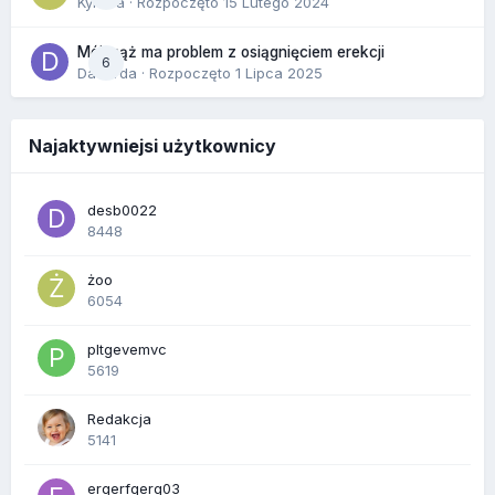
Kynara
· Rozpoczęto
15 Lutego 2024
Mój mąż ma problem z osiągnięciem erekcji
6
Dafiorda
· Rozpoczęto
1 Lipca 2025
Najaktywniejsi użytkownicy
desb0022
8448
żoo
6054
pltgevemvc
5619
Redakcja
5141
ergerfgerg03