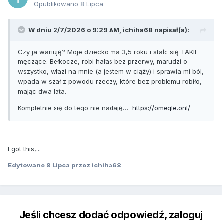
Opublikowano
8 Lipca
W dniu 2/7/2026 o 9:29 AM,
ichiha68
napisał(a):
Czy ja wariuję? Moje dziecko ma 3,5 roku i stało się TAKIE
męczące. Bełkocze, robi hałas bez przerwy, marudzi o
wszystko, włazi na mnie (a jestem w ciąży) i sprawia mi ból,
wpada w szał z powodu rzeczy, które bez problemu robiło,
mając dwa lata.
Kompletnie się do tego nie nadaję…
https://omegle.onl/
I got this,...
Edytowane
8 Lipca
przez ichiha68
Jeśli chcesz dodać odpowiedź, zaloguj