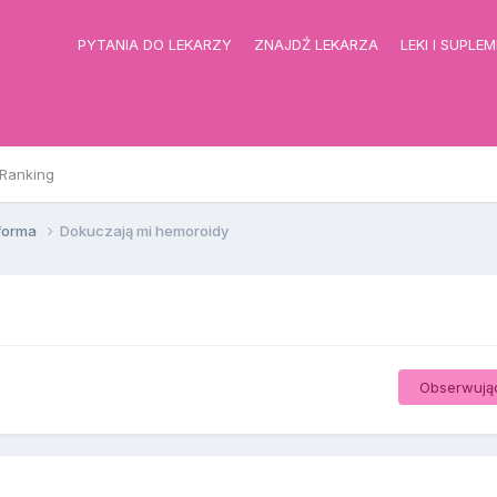
PYTANIA DO LEKARZY
ZNAJDŹ LEKARZA
LEKI I SUPLE
Ranking
 forma
Dokuczają mi hemoroidy
Obserwują