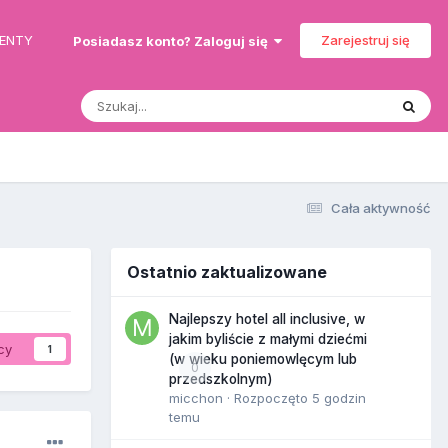
MENTY
Zarejestruj się
Posiadasz konto? Zaloguj się
Cała aktywność
Ostatnio zaktualizowane
Najlepszy hotel all inclusive, w
jakim byliście z małymi dziećmi
cy
1
(w wieku poniemowlęcym lub
0
przedszkolnym)
micchon
· Rozpoczęto
5 godzin
temu