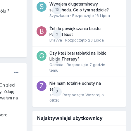
Wynajem długoterminowy
15
samochodu. Co o tym sądzicie?
ólu ?
Szyszkaaa
· Rozpoczęto
16 Lipca
Żel do powiększania biustu
2
Perfect Bust
Bravva
· Rozpoczęto
23 Lipca
Czy ktoś brał tabletki na libido
Libido Therapy?
0
Gamma
· Rozpoczęto
7 godzin
temu
Nie mam totalnie ochoty na
On zleci
seks
y. Zdaję
2
zenla
· Rozpoczęto
Wczoraj o
żywałam na
09:36
poro
Najaktywniejsi użytkownicy