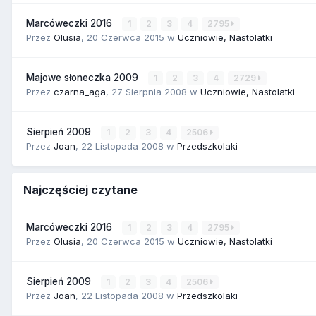
Marcóweczki 2016
1
2
3
4
2795
Przez
Olusia
,
20 Czerwca 2015
w
Uczniowie, Nastolatki
Majowe słoneczka 2009
1
2
3
4
2729
Przez
czarna_aga
,
27 Sierpnia 2008
w
Uczniowie, Nastolatki
Sierpień 2009
1
2
3
4
2506
Przez
Joan
,
22 Listopada 2008
w
Przedszkolaki
Najczęściej czytane
Marcóweczki 2016
1
2
3
4
2795
Przez
Olusia
,
20 Czerwca 2015
w
Uczniowie, Nastolatki
Sierpień 2009
1
2
3
4
2506
Przez
Joan
,
22 Listopada 2008
w
Przedszkolaki