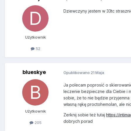
Dziewczyny jestem w 33tc straszni
Użytkownik
52
blueskye
Opublikowano
21 Maja
Ja polecam poprosić o skierowanie
leczenie bezpieczne dla Ciebie i m
sobie, że to nie będzie przyjemna 
własną rękę proctohemolan, ale nic 
Użytkownik
Zerknij sobie też tutaj
https://inti
dobrych porad
205