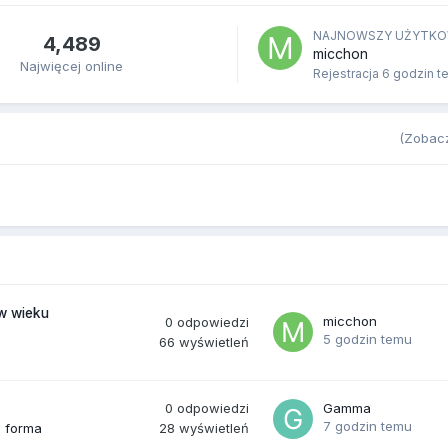
NAJNOWSZY UŻYTKO
4,489
micchon
Najwięcej online
Rejestracja
6 godzin t
(Zobacz
(w wieku
micchon
0
odpowiedzi
5 godzin temu
66
wyświetleń
0
odpowiedzi
Gamma
7 godzin temu
28
wyświetleń
a forma