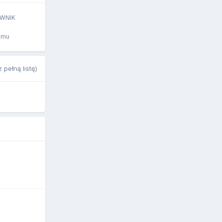
WNIK
emu
 pełną listę)