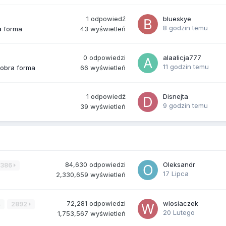
1
odpowiedź
blueskye
8 godzin temu
43
wyświetleń
a forma
0
odpowiedzi
alaalicja777
11 godzin temu
66
wyświetleń
dobra forma
1
odpowiedź
Disnejta
9 godzin temu
39
wyświetleń
84,630
odpowiedzi
Oleksandr
3386
17 Lipca
2,330,659
wyświetleń
72,281
odpowiedzi
wlosiaczek
4
2892
20 Lutego
1,753,567
wyświetleń