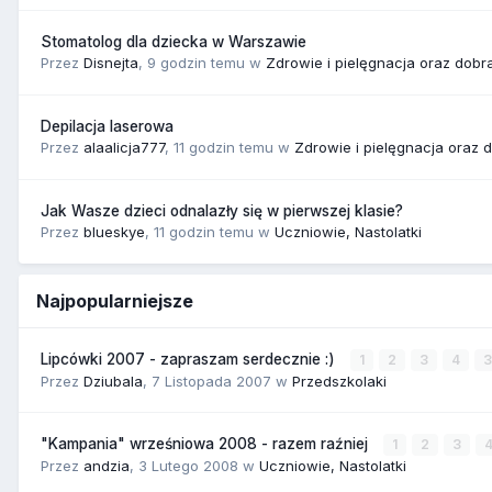
Stomatolog dla dziecka w Warszawie
Przez
Disnejta
,
9 godzin temu
w
Zdrowie i pielęgnacja oraz dobr
Depilacja laserowa
Przez
alaalicja777
,
11 godzin temu
w
Zdrowie i pielęgnacja oraz 
Jak Wasze dzieci odnalazły się w pierwszej klasie?
Przez
blueskye
,
11 godzin temu
w
Uczniowie, Nastolatki
Najpopularniejsze
Lipcówki 2007 - zapraszam serdecznie :)
1
2
3
4
Przez
Dziubala
,
7 Listopada 2007
w
Przedszkolaki
"Kampania" wrześniowa 2008 - razem raźniej
1
2
3
Przez
andzia
,
3 Lutego 2008
w
Uczniowie, Nastolatki