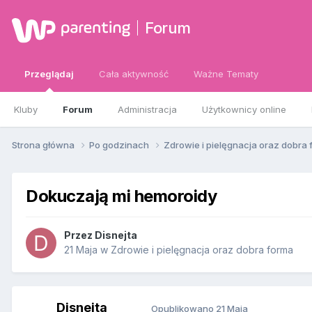
Forum
Przeglądaj
Cała aktywność
Ważne Tematy
Kluby
Forum
Administracja
Użytkownicy online
Strona główna
Po godzinach
Zdrowie i pielęgnacja oraz dobra
Dokuczają mi hemoroidy
Przez
Disnejta
21 Maja
w
Zdrowie i pielęgnacja oraz dobra forma
Disnejta
Opublikowano
21 Maja