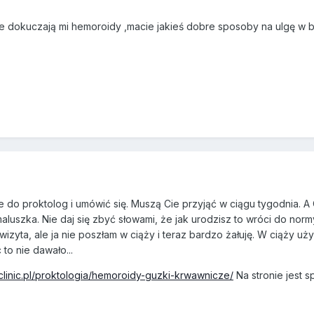
e dokuczają mi hemoroidy ,macie jakieś dobre sposoby na ulgę w b
 do proktolog i umówić się. Muszą Cie przyjąć w ciągu tygodnia. A 
aluszka. Nie daj się zbyć słowami, że jak urodzisz to wróci do norm
wizyta, ale ja nie poszłam w ciąży i teraz bardzo żałuję. W ciąży u
to nie dawało...
maclinic.pl/proktologia/hemoroidy-guzki-krwawnicze/
Na stronie jest s