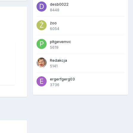
desb0022
8448
żoo
6054
pltgevemvc
5619
Redakcja
5141
ergerfgerg03
3736