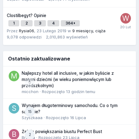
Clostilbegyt? Opinie
1
2
3
4
364
Przez
Rysia06
,
23 Lutego 2019
w
9 miesięcy, ciąża
9,078
odpowiedzi
2,010,863
wyświetleń
Ostatnio zaktualizowane
Najlepszy hotel all inclusive, w jakim byliście z
małymi dziećmi (w wieku poniemowlęcym lub
0
przedszkolnym)
micchon
· Rozpoczęto
13 godzin temu
Wynajem długoterminowy samochodu. Co o tym
15
sądzicie?
Szyszkaaa
· Rozpoczęto
16 Lipca
Żel do powiększania biustu Perfect Bust
2
Bravva
· Rozpoczęto
23 Lipca