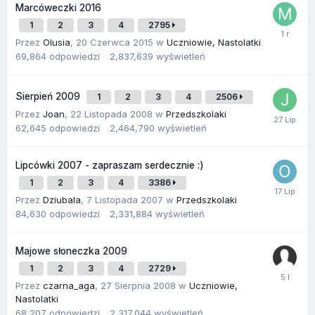
Marcóweczki 2016
1
2
3
4
2795
Przez
Olusia
,
20 Czerwca 2015
w
Uczniowie, Nastolatki
69,864
odpowiedzi
2,837,639
wyświetleń
Sierpień 2009
1
2
3
4
2506
Przez
Joan
,
22 Listopada 2008
w
Przedszkolaki
62,645
odpowiedzi
2,464,790
wyświetleń
Lipcówki 2007 - zapraszam serdecznie :)
1
2
3
4
3386
Przez
Dziubala
,
7 Listopada 2007
w
Przedszkolaki
84,630
odpowiedzi
2,331,884
wyświetleń
Majowe słoneczka 2009
1
2
3
4
2729
Przez
czarna_aga
,
27 Sierpnia 2008
w
Uczniowie,
Nastolatki
68,207
odpowiedzi
2,317,044
wyświetleń