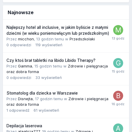
Najnowsze
Najlepszy hotel all inclusive, w jakim byliście z małymi
dziećmi (w wieku poniemowlęcym lub przedszkolnym)
Przez
micchon
,
13 godzin temu
w
Przedszkolaki
0
odpowiedzi
119
wyświetleń
Czy ktoś brał tabletki na libido Libido Therapy?
Przez
Gamma
,
15 godzin temu
w
Zdrowie i pielęgnacja
oraz dobra forma
0
odpowiedzi
33
wyświetleń
Stomatolog dla dziecka w Warszawie
Przez
Disnejta
,
17 godzin temu
w
Zdrowie i pielęgnacja
oraz dobra forma
1
odpowiedź
61
wyświetleń
Depilacja laserowa
Przez
alaalicja777
,
19 godzin temu
w
Zdrowie i