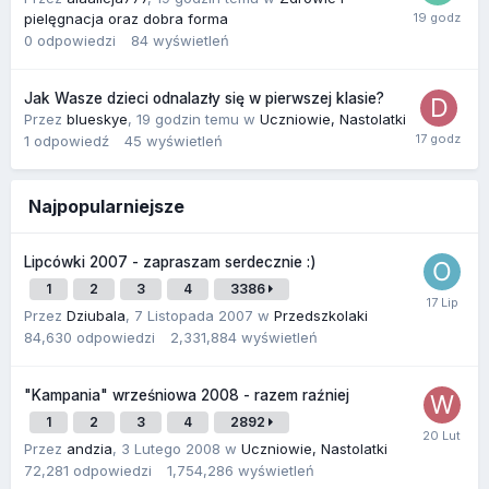
pielęgnacja oraz dobra forma
0
odpowiedzi
84
wyświetleń
Jak Wasze dzieci odnalazły się w pierwszej klasie?
Przez
blueskye
,
19 godzin temu
w
Uczniowie, Nastolatki
1
odpowiedź
45
wyświetleń
Najpopularniejsze
Lipcówki 2007 - zapraszam serdecznie :)
1
2
3
4
3386
Przez
Dziubala
,
7 Listopada 2007
w
Przedszkolaki
84,630
odpowiedzi
2,331,884
wyświetleń
"Kampania" wrześniowa 2008 - razem raźniej
1
2
3
4
2892
Przez
andzia
,
3 Lutego 2008
w
Uczniowie, Nastolatki
72,281
odpowiedzi
1,754,286
wyświetleń