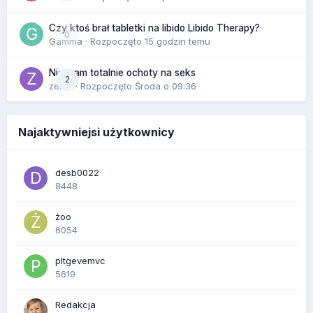
Czy ktoś brał tabletki na libido Libido Therapy?
0
Gamma
· Rozpoczęto
15 godzin temu
Nie mam totalnie ochoty na seks
2
zenla
· Rozpoczęto
Środa o 09:36
Najaktywniejsi użytkownicy
desb0022
8448
żoo
6054
pltgevemvc
5619
Redakcja