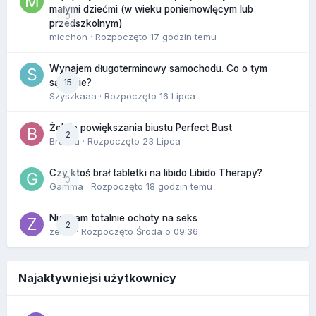
małymi dziećmi (w wieku poniemowlęcym lub
0
przedszkolnym)
micchon
· Rozpoczęto
17 godzin temu
Wynajem długoterminowy samochodu. Co o tym
15
sądzicie?
Szyszkaaa
· Rozpoczęto
16 Lipca
Żel do powiększania biustu Perfect Bust
2
Bravva
· Rozpoczęto
23 Lipca
Czy ktoś brał tabletki na libido Libido Therapy?
0
Gamma
· Rozpoczęto
18 godzin temu
Nie mam totalnie ochoty na seks
2
zenla
· Rozpoczęto
Środa o 09:36
Najaktywniejsi użytkownicy