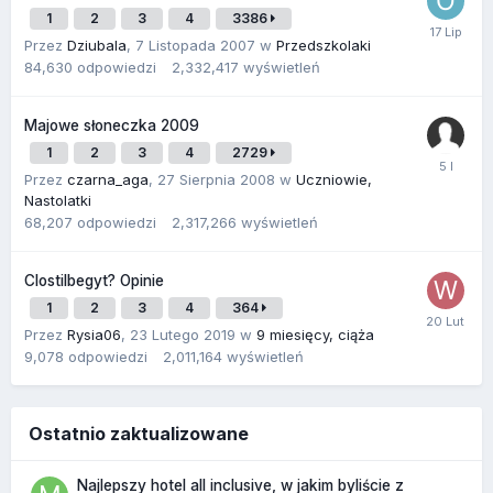
1
2
3
4
3386
Przez
Dziubala
,
7 Listopada 2007
w
Przedszkolaki
84,630
odpowiedzi
2,332,417
wyświetleń
Majowe słoneczka 2009
1
2
3
4
2729
Przez
czarna_aga
,
27 Sierpnia 2008
w
Uczniowie,
Nastolatki
68,207
odpowiedzi
2,317,266
wyświetleń
Clostilbegyt? Opinie
1
2
3
4
364
Przez
Rysia06
,
23 Lutego 2019
w
9 miesięcy, ciąża
9,078
odpowiedzi
2,011,164
wyświetleń
Ostatnio zaktualizowane
Najlepszy hotel all inclusive, w jakim byliście z