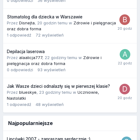
0
odpowiedzi
36
wyświetleń
Stomatolog dla dziecka w Warszawie
Przez
Disnejta
,
20 godzin temu
w
Zdrowie i pielęgnacja
oraz dobra forma
1
odpowiedź
72
wyświetleń
Depilacja laserowa
Przez
alaalicja777
,
22 godziny temu
w
Zdrowie i
pielęgnacja oraz dobra forma
0
odpowiedzi
93
wyświetleń
Jak Wasze dzieci odnalazły się w pierwszej klasie?
Przez
blueskye
,
23 godziny temu
w
Uczniowie,
Nastolatki
1
odpowiedź
48
wyświetleń
Najpopularniejsze
Lipcówki 2007 - zapraszam serdecznie :)