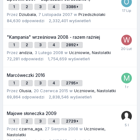
1
2
3
4
3386
Przez
Dziubala
,
7 Listopada 2007
w
Przedszkolaki
84,630
odpowiedzi
2,332,401
wyświetleń
"Kampania" wrześniowa 2008 - razem raźniej
1
2
3
4
2892
Przez
andzia
,
3 Lutego 2008
w
Uczniowie, Nastolatki
72,281
odpowiedzi
1,754,659
wyświetleń
Marcóweczki 2016
1
2
3
4
2795
Przez
Olusia
,
20 Czerwca 2015
w
Uczniowie, Nastolatki
69,864
odpowiedzi
2,838,546
wyświetleń
Majowe słoneczka 2009
1
2
3
4
2729
Przez
czarna_aga
,
27 Sierpnia 2008
w
Uczniowie,
Nastolatki