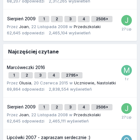
68,207
odpowiedzi
2,317,265
wyświetleń
Sierpień 2009
1
2
3
4
2506
Przez
Joan
,
22 Listopada 2008
w
Przedszkolaki
62,645
odpowiedzi
2,465,104
wyświetleń
Najczęściej czytane
Marcóweczki 2016
1
2
3
4
2795
Przez
Olusia
,
20 Czerwca 2015
w
Uczniowie, Nastolatki
69,864
odpowiedzi
2,838,554
wyświetleń
Sierpień 2009
1
2
3
4
2506
Przez
Joan
,
22 Listopada 2008
w
Przedszkolaki
62,645
odpowiedzi
2,465,111
wyświetleń
Lipcówki 2007 - zapraszam serdecznie :)