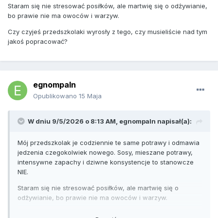
Staram się nie stresować posiłków, ale martwię się o odżywianie,
bo prawie nie ma owoców i warzyw.
Czy czyjeś przedszkolaki wyrosły z tego, czy musieliście nad tym
jakoś popracować?
egnompaln
Opublikowano
15 Maja
W dniu 9/5/2026 o 8:13 AM,
egnompaln
napisał(a):
Mój przedszkolak je codziennie te same potrawy i odmawia
jedzenia czegokolwiek nowego. Sosy, mieszane potrawy,
intensywne zapachy i dziwne konsystencje to stanowcze
NIE.
Staram się nie stresować posiłków, ale martwię się o
odżywianie, bo prawie nie ma owoców i warzyw.
Czy czyjeś przedszkolaki wyrosły z tego, czy musieliście