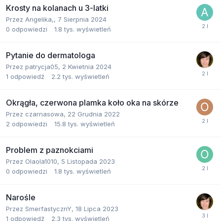
Krosty na kolanach u 3-latki
Przez
Angelika,
,
7 Sierpnia 2024
0
odpowiedzi
1.8 tys.
wyświetleń
Pytanie do dermatologa
Przez
patrycja05
,
2 Kwietnia 2024
1
odpowiedź
2.2 tys.
wyświetleń
Okrągła, czerwona plamka koło oka na skórze
Przez
czarnasowa
,
22 Grudnia 2022
2
odpowiedzi
15.8 tys.
wyświetleń
Problem z paznokciami
Przez
Olaola1010
,
5 Listopada 2023
0
odpowiedzi
1.8 tys.
wyświetleń
Narośle
Przez
SmerfastycznY
,
18 Lipca 2023
1
odpowiedź
2.3 tys.
wyświetleń