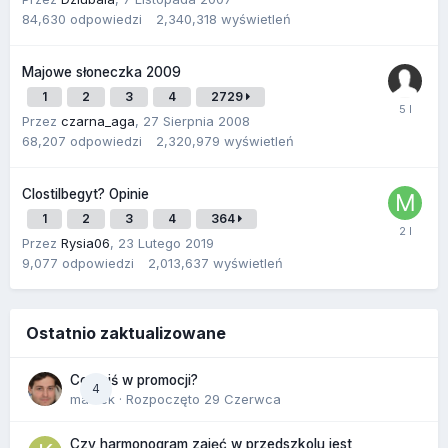
84,630
odpowiedzi
2,340,318
wyświetleń
Majowe słoneczka 2009
1
2
3
4
2729
Przez
czarna_aga
,
27 Sierpnia 2008
68,207
odpowiedzi
2,320,979
wyświetleń
Clostilbegyt? Opinie
1
2
3
4
364
Przez
Rysia06
,
23 Lutego 2019
9,077
odpowiedzi
2,013,637
wyświetleń
Ostatnio zaktualizowane
Co dziś w promocji?
4
maciek
· Rozpoczęto
29 Czerwca
Czy harmonogram zajęć w przedszkolu jest