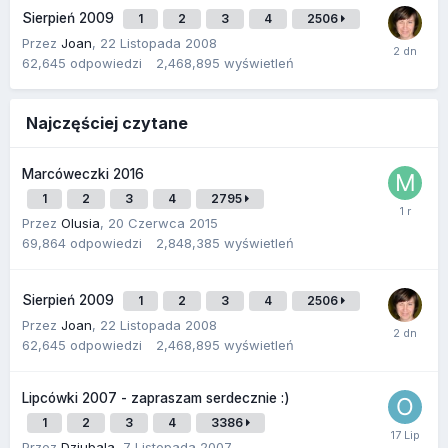
Sierpień 2009
1
2
3
4
2506
Przez
Joan
,
22 Listopada 2008
62,645
odpowiedzi
2,468,895
wyświetleń
Najczęściej czytane
Marcóweczki 2016
1
2
3
4
2795
Przez
Olusia
,
20 Czerwca 2015
69,864
odpowiedzi
2,848,385
wyświetleń
Sierpień 2009
1
2
3
4
2506
Przez
Joan
,
22 Listopada 2008
62,645
odpowiedzi
2,468,895
wyświetleń
Lipcówki 2007 - zapraszam serdecznie :)
1
2
3
4
3386
Przez
Dziubala
,
7 Listopada 2007