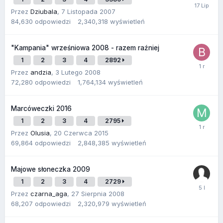
Przez
Dziubala
,
7 Listopada 2007
84,630
odpowiedzi
2,340,318
wyświetleń
"Kampania" wrześniowa 2008 - razem raźniej
1
2
3
4
2892
Przez
andzia
,
3 Lutego 2008
72,280
odpowiedzi
1,764,134
wyświetleń
Marcóweczki 2016
1
2
3
4
2795
Przez
Olusia
,
20 Czerwca 2015
69,864
odpowiedzi
2,848,385
wyświetleń
Majowe słoneczka 2009
1
2
3
4
2729
Przez
czarna_aga
,
27 Sierpnia 2008
68,207
odpowiedzi
2,320,979
wyświetleń