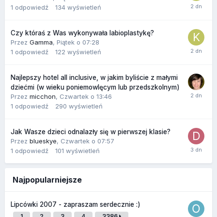
1
odpowiedź
134
wyświetleń
Czy któraś z Was wykonywała labioplastykę?
Przez
Gamma
,
Piątek o 07:28
1
odpowiedź
122
wyświetleń
Najlepszy hotel all inclusive, w jakim byliście z małymi
dziećmi (w wieku poniemowlęcym lub przedszkolnym)
Przez
micchon
,
Czwartek o 13:46
1
odpowiedź
290
wyświetleń
Jak Wasze dzieci odnalazły się w pierwszej klasie?
Przez
blueskye
,
Czwartek o 07:57
1
odpowiedź
101
wyświetleń
Najpopularniejsze
Lipcówki 2007 - zapraszam serdecznie :)
1
2
3
4
3386