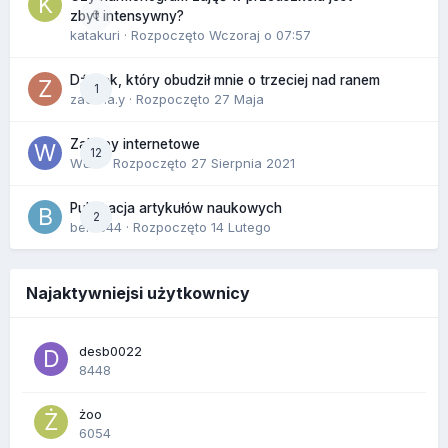
0
zbyt intensywny?
katakuri
· Rozpoczęto
Wczoraj o 07:57
Dźwięk, który obudził mnie o trzeciej nad ranem
1
zackr.a.y
· Rozpoczęto
27 Maja
Zakupy internetowe
12
Wula
· Rozpoczęto
27 Sierpnia 2021
Publikacja artykułów naukowych
2
berus44
· Rozpoczęto
14 Lutego
Najaktywniejsi użytkownicy
desb0022
8448
żoo
6054