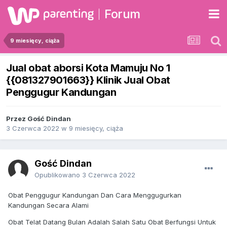
Forum
9 miesięcy, ciąża
Jual obat aborsi Kota Mamuju No 1
{{081327901663}} Klinik Jual Obat
Penggugur Kandungan
Przez Gość Dindan
3 Czerwca 2022
w
9 miesięcy, ciąża
Gość Dindan
Opublikowano
3 Czerwca 2022
Obat Penggugur Kandungan Dan Cara Menggugurkan
Kandungan Secara Alami
Obat Telat Datang Bulan Adalah Salah Satu Obat Berfungsi Untuk