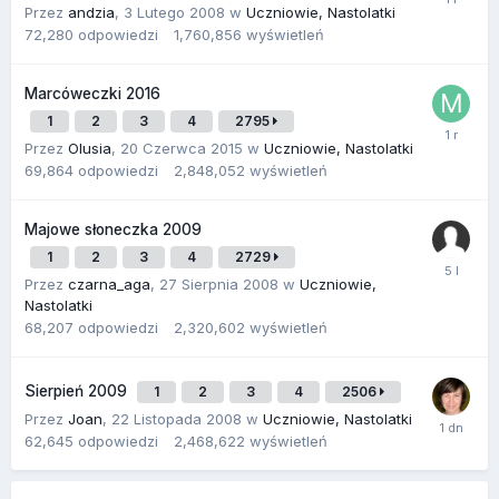
Przez
andzia
,
3 Lutego 2008
w
Uczniowie, Nastolatki
72,280
odpowiedzi
1,760,856
wyświetleń
Marcóweczki 2016
1
2
3
4
2795
Przez
Olusia
,
20 Czerwca 2015
w
Uczniowie, Nastolatki
69,864
odpowiedzi
2,848,052
wyświetleń
Majowe słoneczka 2009
1
2
3
4
2729
Przez
czarna_aga
,
27 Sierpnia 2008
w
Uczniowie,
Nastolatki
68,207
odpowiedzi
2,320,602
wyświetleń
Sierpień 2009
1
2
3
4
2506
Przez
Joan
,
22 Listopada 2008
w
Uczniowie, Nastolatki
62,645
odpowiedzi
2,468,622
wyświetleń