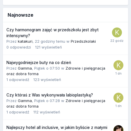
Najnowsze
Czy harmonogram zajęć w przedszkolu jest zbyt
intensywny?
Przez
katakuri
,
22 godziny temu
w
Przedszkolaki
0
odpowiedzi
121
wyświetleń
Najwygodniejsze buty na co dzień
Przez
Gamma
,
Piątek o 07:50
w
Zdrowie i pielęgnacja
oraz dobra forma
1
odpowiedź
123
wyświetleń
Czy któraś z Was wykonywała labioplastykę?
Przez
Gamma
,
Piątek o 07:28
w
Zdrowie i pielęgnacja
oraz dobra forma
1
odpowiedź
112
wyświetleń
Najlepszy hotel all inclusive, w jakim byliście z małymi