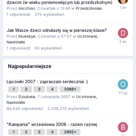
dziećmi (w wieku poniemowlęcym lub przedszkolnym)
Przez
micchon
,
Czwartek o 13:46
w
Przedszkolaki
1
odpowiedź
275
wyświetleń
Jak Wasze dzieci odnalazły się w pierwszej klasie?
Przez
blueskye
,
Czwartek o 07:57
w
Uczniowie,
Nastolatki
1
odpowiedź
93
wyświetleń
Najpopularniejsze
Lipcówki 2007 - zapraszam serdecznie :)
1
2
3
4
3386
Przez
Dziubala
,
7 Listopada 2007
w
Uczniowie,
Nastolatki
84,630
odpowiedzi
2,339,275
wyświetleń
"Kampania" wrześniowa 2008 - razem raźniej
1
2
3
4
2892