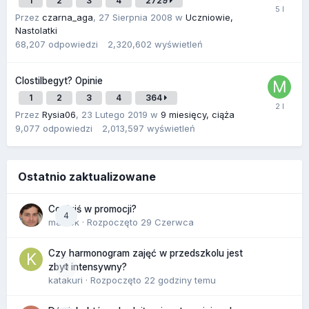
1
2
3
4
2729
Przez
czarna_aga
,
27 Sierpnia 2008
w
Uczniowie,
Nastolatki
68,207
odpowiedzi
2,320,602
wyświetleń
Clostilbegyt? Opinie
1
2
3
4
364
Przez
Rysia06
,
23 Lutego 2019
w
9 miesięcy, ciąża
9,077
odpowiedzi
2,013,597
wyświetleń
Ostatnio zaktualizowane
Co dziś w promocji?
4
maciek
· Rozpoczęto
29 Czerwca
Czy harmonogram zajęć w przedszkolu jest
0
zbyt intensywny?
katakuri
· Rozpoczęto
22 godziny temu