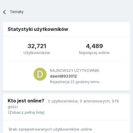
Tematy
Statystyki użytkowników
32,721
4,489
Użytkowników
Najwięcej online
NAJNOWSZY UŻYTKOWNIK
dawid8923012
Rejestracja
22 godziny temu
Kto jest online?
0 użytkowników
, 0 anonimowych, 576
gości
(Zobacz pełną listę)
Brak zarejestrowanych użytkowników online