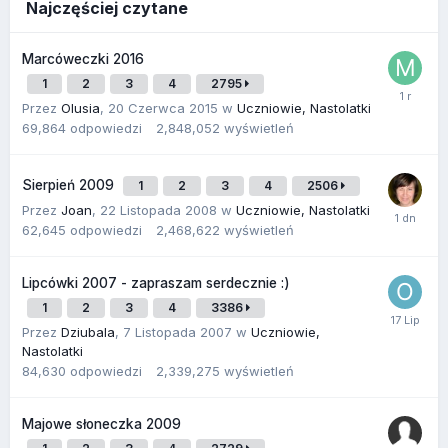
Najczęściej czytane
Marcóweczki 2016
1
2
3
4
2795
Przez
Olusia
,
20 Czerwca 2015
w
Uczniowie, Nastolatki
69,864
odpowiedzi
2,848,052
wyświetleń
Sierpień 2009
1
2
3
4
2506
Przez
Joan
,
22 Listopada 2008
w
Uczniowie, Nastolatki
62,645
odpowiedzi
2,468,622
wyświetleń
Lipcówki 2007 - zapraszam serdecznie :)
1
2
3
4
3386
Przez
Dziubala
,
7 Listopada 2007
w
Uczniowie,
Nastolatki
84,630
odpowiedzi
2,339,275
wyświetleń
Majowe słoneczka 2009