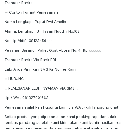
Transfer Bank : ____________
⇛ Contoh Format Pemesanan
Nama Lengkap : Puput Dwi Amelia
Alamat Lengkap : Jl. Hasan Nuddin No.102
No. Hp Aktif : 08123456xxx
Pesanan Barang : Paket Obat Aborsi No. 4, Rp xxxxxx
Transfer Bank : Via Bank BRI
Lalu Anda Kirimkan SMS Ke Nomer Kami
.:: HUBUNGI ::.
.:: PEMESANAN LEBIH NYAMAN VIA SMS ::.
Hp / WA : 081327901663
Pemesanan silahkan hubungi kami via WA : (klik langsung chat)
Setiap produk yang dipesan akan kami pecking rapi dan tidak
tembus pandang setelah kami kirim akan kami konfirmasikan resi
pengiriman ke nomer anda agar bisa cek melalui situs trecking