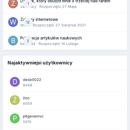
Dźwięk, który obudził mnie o trzeciej nad ranem
1
zackr.a.y
· Rozpoczęto
27 Maja
Zakupy internetowe
12
Wula
· Rozpoczęto
27 Sierpnia 2021
Publikacja artykułów naukowych
2
berus44
· Rozpoczęto
14 Lutego
Najaktywniejsi użytkownicy
desb0022
8448
żoo
6054
pltgevemvc
5619