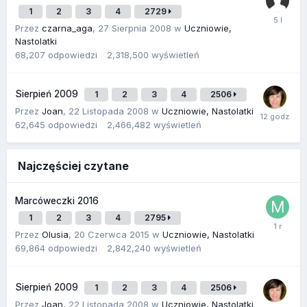
1
2
3
4
2729
Przez
czarna_aga
,
27 Sierpnia 2008
w
Uczniowie,
Nastolatki
68,207
odpowiedzi
2,318,500
wyświetleń
Sierpień 2009
1
2
3
4
2506
Przez
Joan
,
22 Listopada 2008
w
Uczniowie, Nastolatki
62,645
odpowiedzi
2,466,482
wyświetleń
Najczęściej czytane
Marcóweczki 2016
1
2
3
4
2795
Przez
Olusia
,
20 Czerwca 2015
w
Uczniowie, Nastolatki
69,864
odpowiedzi
2,842,240
wyświetleń
Sierpień 2009
1
2
3
4
2506
Przez
Joan
,
22 Listopada 2008
w
Uczniowie, Nastolatki