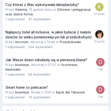
Czy któraś z Was wykonywała labioplastykę?
Przez
Gamma
,
15 godzin temu
w
Zdrowie i pielęgnacja
oraz dobra forma
1
odpowiedź
47
wyświetleń
Najlepszy hotel all inclusive, w jakim byliście z małymi
dziećmi (w wieku poniemowlęcym lub przedszkolnym)
Przez
micchon
,
Wczoraj o 13:46
w
Przedszkolaki
1
odpowiedź
204
wyświetleń
Jak Wasze dzieci odnalazły się w pierwszej klasie?
Przez
blueskye
,
Wczoraj o 07:57
w
Uczniowie,
Nastolatki
1
odpowiedź
64
wyświetleń
Smart home co polecacie?
Przez
blueskye
,
Środa o 13:01
w
Kącik dla Tatusiów
1
odpowiedź
76
wyświetleń