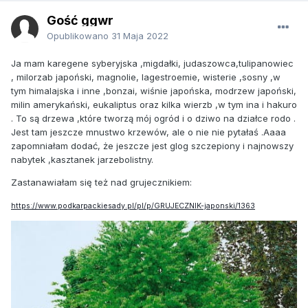
Gość ggwr
Opublikowano
31 Maja 2022
Ja mam karegene syberyjska ,migdałki, judaszowca,tulipanowiec
, milorzab japoński, magnolie, lagestroemie, wisterie ,sosny ,w
tym himalajska i inne ,bonzai, wiśnie japońska, modrzew japoński,
milin amerykański, eukaliptus oraz kilka wierzb ,w tym ina i hakuro
. To są drzewa ,które tworzą mój ogród i o dziwo na działce rodo .
Jest tam jeszcze mnustwo krzewów, ale o nie nie pytałaś .Aaaa
zapomniałam dodać, że jeszcze jest glog szczepiony i najnowszy
nabytek ,kasztanek jarzebolistny.
Zastanawiałam się też nad grujecznikiem:
https://www.podkarpackiesady.pl/pl/p/GRUJECZNIK-japonski/1363