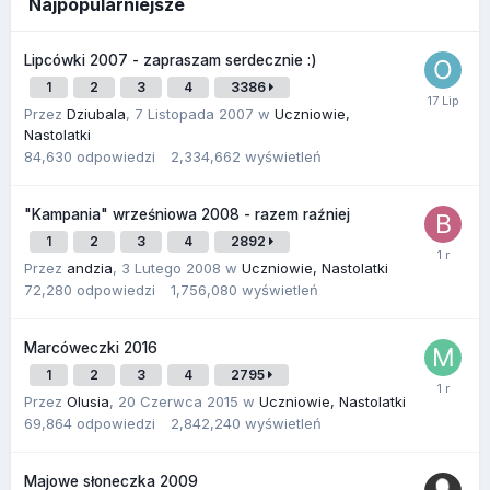
Najpopularniejsze
Lipcówki 2007 - zapraszam serdecznie :)
1
2
3
4
3386
Przez
Dziubala
,
7 Listopada 2007
w
Uczniowie,
Nastolatki
84,630
odpowiedzi
2,334,662
wyświetleń
"Kampania" wrześniowa 2008 - razem raźniej
1
2
3
4
2892
Przez
andzia
,
3 Lutego 2008
w
Uczniowie, Nastolatki
72,280
odpowiedzi
1,756,080
wyświetleń
Marcóweczki 2016
1
2
3
4
2795
Przez
Olusia
,
20 Czerwca 2015
w
Uczniowie, Nastolatki
69,864
odpowiedzi
2,842,240
wyświetleń
Majowe słoneczka 2009