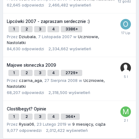
62,645
odpowiedzi
2,466,482
wyświetleń
Lipcówki 2007 - zapraszam serdecznie :)
1
2
3
4
3386
Przez
Dziubala
,
7 Listopada 2007
w
Uczniowie,
Nastolatki
84,630
odpowiedzi
2,334,662
wyświetleń
Majowe słoneczka 2009
1
2
3
4
2729
Przez
czarna_aga
,
27 Sierpnia 2008
w
Uczniowie,
Nastolatki
68,207
odpowiedzi
2,318,500
wyświetleń
Clostilbegyt? Opinie
1
2
3
4
364
Przez
Rysia06
,
23 Lutego 2019
w
9 miesięcy, ciąża
9,077
odpowiedzi
2,012,422
wyświetleń