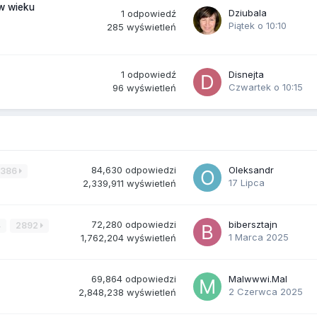
(w wieku
Dziubala
1
odpowiedź
Piątek o 10:10
285
wyświetleń
1
odpowiedź
Disnejta
Czwartek o 10:15
96
wyświetleń
84,630
odpowiedzi
Oleksandr
3386
17 Lipca
2,339,911
wyświetleń
72,280
odpowiedzi
bibersztajn
4
2892
1 Marca 2025
1,762,204
wyświetleń
69,864
odpowiedzi
Malwwwi.Mal
2 Czerwca 2025
2,848,238
wyświetleń