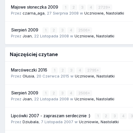
Majowe słoneczka 2009
1
2
3
4
2729
Przez
czarna_aga
,
27 Sierpnia 2008
w
Uczniowie, Nastolatki
Sierpień 2009
1
2
3
4
2506
Przez
Joan
,
22 Listopada 2008
w
Uczniowie, Nastolatki
Najczęściej czytane
Marcóweczki 2016
1
2
3
4
2795
Przez
Olusia
,
20 Czerwca 2015
w
Uczniowie, Nastolatki
Sierpień 2009
1
2
3
4
2506
Przez
Joan
,
22 Listopada 2008
w
Uczniowie, Nastolatki
Lipcówki 2007 - zapraszam serdecznie :)
1
2
3
4
Przez
Dziubala
,
7 Listopada 2007
w
Uczniowie, Nastolatki