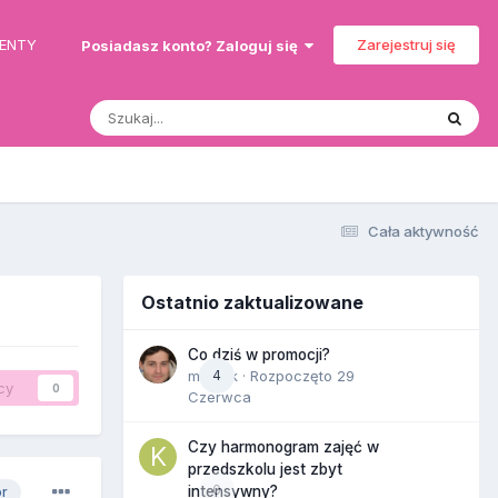
MENTY
Zarejestruj się
Posiadasz konto? Zaloguj się
Cała aktywność
Ostatnio zaktualizowane
Co dziś w promocji?
maciek
4
· Rozpoczęto
29
cy
0
Czerwca
Czy harmonogram zajęć w
przedszkolu jest zbyt
0
intensywny?
or