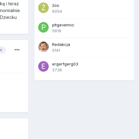
kę i teraz
żoo
normalnie.
6054
 Dziecku
pltgevemvc
5619
Redakcja
or
5141
ergerfgerg03
3736