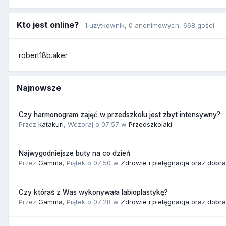
Kto jest online?
1 użytkownik
, 0 anonimowych, 668 gości
robert18b.aker
Najnowsze
Czy harmonogram zajęć w przedszkolu jest zbyt intensywny?
Przez
katakuri
,
Wczoraj o 07:57
w
Przedszkolaki
Najwygodniejsze buty na co dzień
Przez
Gamma
,
Piątek o 07:50
w
Zdrowie i pielęgnacja oraz dobr
Czy któraś z Was wykonywała labioplastykę?
Przez
Gamma
,
Piątek o 07:28
w
Zdrowie i pielęgnacja oraz dobr