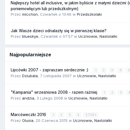
Najlepszy hotel all inclusive, w jakim byliście z małymi dziećmi 
poniemowlęcym lub przedszkolnym)
Przez
micchon
,
Czwartek o 13:46
w
Przedszkolaki
Jak Wasze dzieci odnalazły się w pierwszej klasie?
Przez
blueskye
,
Czwartek o 07:57
w
Uczniowie, Nastolatki
Najpopularniejsze
Lipcówki 2007 - zapraszam serdecznie :)
1
2
3
4
Przez
Dziubala
,
7 Listopada 2007
w
Uczniowie, Nastolatki
"Kampania" wrześniowa 2008 - razem raźniej
1
2
3
Przez
andzia
,
3 Lutego 2008
w
Uczniowie, Nastolatki
Marcóweczki 2016
1
2
3
4
2795
Przez
Olusia
,
20 Czerwca 2015
w
Uczniowie, Nastolatki