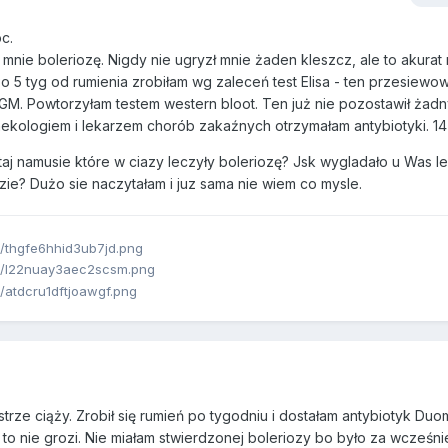
c.
ie boleriozę. Nigdy nie ugryzł mnie żaden kleszcz, ale to akurat n
 Po 5 tyg od rumienia zrobiłam wg zaleceń test Elisa - ten przesiewo
GM. Powtorzyłam testem western bloot. Ten już nie pozostawił żad
inekologiem i lekarzem chorób zakaźnych otrzymałam antybiotyki. 14 
ytaj namusie które w ciazy leczyły boleriozę? Jsk wygladało u Was l
zie? Dużo sie naczytałam i juz sama nie wiem co mysle.
strze ciąży. Zrobił się rumień po tygodniu i dostałam antybiotyk D
to nie grozi. Nie miałam stwierdzonej boleriozy bo było za wcześni