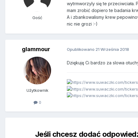
wytrmworzyly się te przeciwciała. 
mam zrobić dopiero te badania krw
A i zbankowalismy krew pepowinowa
Gość
nic nie grozi :-)
glammour
Opublikowano
21 Września 2018
Dziękuję Ci bardzo za slowa otuchy
Użytkownik
0
Jeśli chcesz dodać odpowiedź,