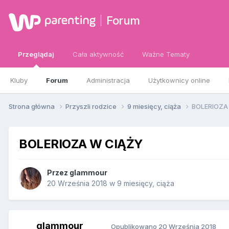
Forum
Przeglądaj
Cała aktywność
Ważne Tematy
Kluby
Forum
Administracja
Użytkownicy online
Strona główna
Przyszli rodzice
9 miesięcy, ciąża
BOLERIOZA
BOLERIOZA W CIĄŻY
Przez
glammour
20 Września 2018
w
9 miesięcy, ciąża
glammour
Opublikowano
20 Września 2018