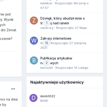
katakuri
· Rozpoczęto
Wczoraj o
07:57
ie jest
Dźwięk, który obudził mnie o
wy. Wynik
1
trzeciej nad ranem
nych
zackr.a.y
· Rozpoczęto
27 Maja
dni Zinnat.
Zakupy internetowe
eczenie?
Wula
12
· Rozpoczęto
27 Sierpnia
2021
Publikacja artykułów
2
naukowych
berus44
· Rozpoczęto
14 Lutego
Najaktywniejsi użytkownicy
desb0022
uomox na dwa
8448
e by