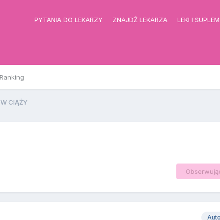
PYTANIA DO LEKARZY
ZNAJDŹ LEKARZA
LEKI I SUPLE
Ranking
 W CIĄŻY
Obserwują
Aut