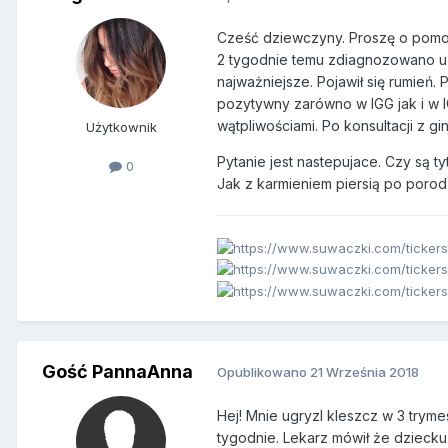
Cześć dziewczyny. Proszę o pomo
2 tygodnie temu zdiagnozowano u mn
najważniejsze. Pojawił się rumień.
pozytywny zarówno w IGG jak i w I
wątpliwościami. Po konsultacji z g
Użytkownik
Pytanie jest nastepujace. Czy są t
0
Jak z karmieniem piersią po porod
Gość PannaAnna
Opublikowano
21 Września 2018
Hej! Mnie ugryzl kleszcz w 3 tryme
tygodnie. Lekarz mówił że dziecku 