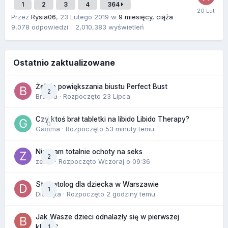
1
2
3
4
364
Przez
Rysia06
,
23 Lutego 2019
w
9 miesięcy, ciąża
9,078
odpowiedzi
2,010,383
wyświetleń
Ostatnio zaktualizowane
Żel do powiększania biustu Perfect Bust
2
Bravva
· Rozpoczęto
23 Lipca
Czy ktoś brał tabletki na libido Libido Therapy?
0
Gamma
· Rozpoczęto
53 minuty temu
Nie mam totalnie ochoty na seks
2
zenla
· Rozpoczęto
Wczoraj o 09:36
Stomatolog dla dziecka w Warszawie
1
Disnejta
· Rozpoczęto
2 godziny temu
Jak Wasze dzieci odnalazły się w pierwszej
1
klasie?