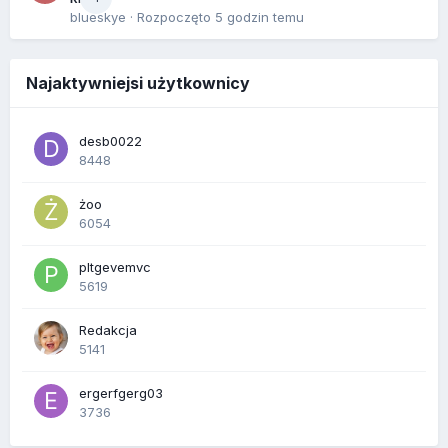
blueskye
· Rozpoczęto
5 godzin temu
Najaktywniejsi użytkownicy
desb0022
8448
żoo
6054
pltgevemvc
5619
Redakcja
5141
ergerfgerg03
3736