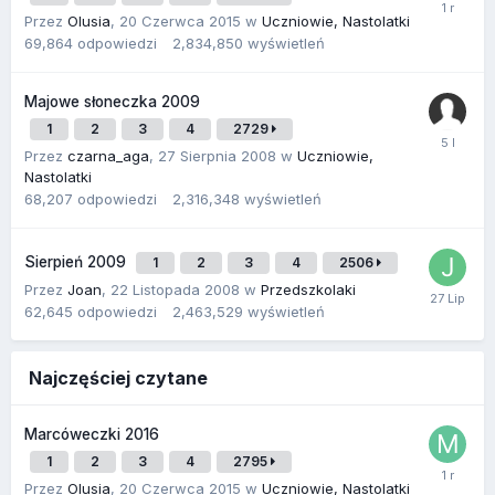
Przez
Olusia
,
20 Czerwca 2015
w
Uczniowie, Nastolatki
69,864
odpowiedzi
2,834,850
wyświetleń
Majowe słoneczka 2009
1
2
3
4
2729
Przez
czarna_aga
,
27 Sierpnia 2008
w
Uczniowie,
Nastolatki
68,207
odpowiedzi
2,316,348
wyświetleń
Sierpień 2009
1
2
3
4
2506
Przez
Joan
,
22 Listopada 2008
w
Przedszkolaki
62,645
odpowiedzi
2,463,529
wyświetleń
Najczęściej czytane
Marcóweczki 2016
1
2
3
4
2795
Przez
Olusia
,
20 Czerwca 2015
w
Uczniowie, Nastolatki