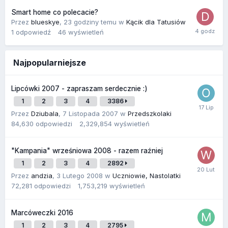
Smart home co polecacie?
Przez
blueskye
,
23 godziny temu
w
Kącik dla Tatusiów
1
odpowiedź
46
wyświetleń
Najpopularniejsze
Lipcówki 2007 - zapraszam serdecznie :)
1
2
3
4
3386
Przez
Dziubala
,
7 Listopada 2007
w
Przedszkolaki
84,630
odpowiedzi
2,329,854
wyświetleń
"Kampania" wrześniowa 2008 - razem raźniej
1
2
3
4
2892
Przez
andzia
,
3 Lutego 2008
w
Uczniowie, Nastolatki
72,281
odpowiedzi
1,753,219
wyświetleń
Marcóweczki 2016
1
2
3
4
2795