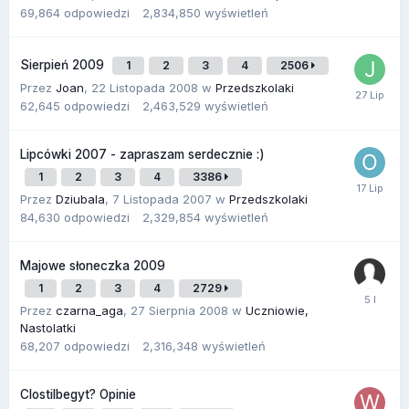
69,864
odpowiedzi
2,834,850
wyświetleń
Sierpień 2009
1
2
3
4
2506
Przez
Joan
,
22 Listopada 2008
w
Przedszkolaki
62,645
odpowiedzi
2,463,529
wyświetleń
Lipcówki 2007 - zapraszam serdecznie :)
1
2
3
4
3386
Przez
Dziubala
,
7 Listopada 2007
w
Przedszkolaki
84,630
odpowiedzi
2,329,854
wyświetleń
Majowe słoneczka 2009
1
2
3
4
2729
Przez
czarna_aga
,
27 Sierpnia 2008
w
Uczniowie,
Nastolatki
68,207
odpowiedzi
2,316,348
wyświetleń
Clostilbegyt? Opinie