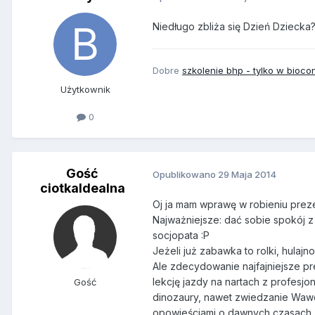
Niedługo zbliża się Dzień Dziecka
Dobre
szkolenie bhp - tylko w bioco
Użytkownik
0
Gość
Opublikowano
29 Maja 2014
ciotkaIdealna
Oj ja mam wprawę w robieniu preze
Najważniejsze: dać sobie spokój z 
socjopata :P
Jeżeli już zabawka to rolki, hulajn
Ale zdecydowanie najfajniejsze p
lekcję jazdy na nartach z profesjo
Gość
dinozaury, nawet zwiedzanie Wawe
opowieściami o dawnych czasach..