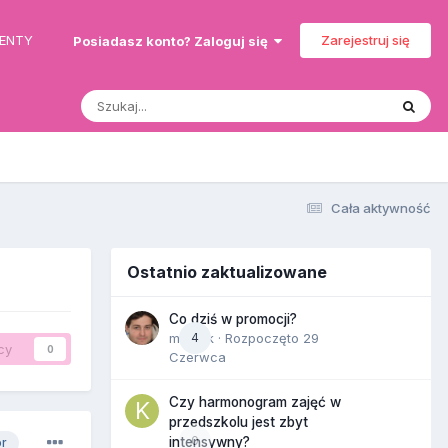
MENTY
Zarejestruj się
Posiadasz konto? Zaloguj się
Cała aktywność
Ostatnio zaktualizowane
Co dziś w promocji?
maciek
4
· Rozpoczęto
29
cy
0
Czerwca
Czy harmonogram zajęć w
przedszkolu jest zbyt
0
intensywny?
or