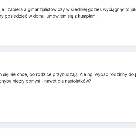
je i zabiera a gimanzjalistów czy w średniej gdzieś wyciągnąć to j
emy posiedzieć w domu, umówiłem się z kumplami...
in się nie chce, bo rodzice przynudzają. Ale np. wypad rodzinny do
 chyba niezły pomysł - nawet dla nastolatków?