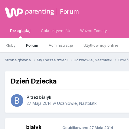
Forum
Przeglądaj
Cała aktywność
Ważne Tematy
Kluby
Forum
Administracja
Użytkownicy online
Strona główna
My i nasze dzieci
Uczniowie, Nastolatki
Dzień
Dzień Dziecka
Przez
bialyk
27 Maja 2014
w
Uczniowie, Nastolatki
bialyk
Opublikowano
27 Maja 2014