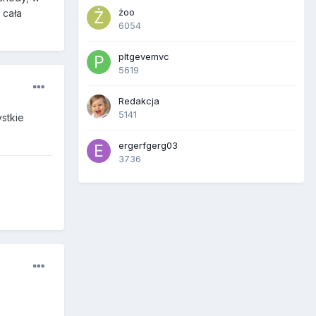
żoo
 cała
6054
pltgevemvc
5619
Redakcja
5141
ystkie
ergerfgerg03
3736