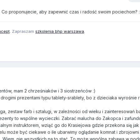
? Co proponujecie, aby zapewnić czas i radość swoim pociechom? :
ncept
. Zapraszam
szkolenia bhp warszawa
.
ntów, mam 2 chrześniaków i 3 siostrzeńców :)
drogimi prezentami typu tablety-srablety, bo z dzieciaka wyrośnie 
oga, zestaw farb i sztalugi, w zależności od wieku i zainteresowań 
rezenty to wspólne wycieczki. Zabrać malucha do Zakopca i zafun
nalnym instruktorem, wziąć go do Krasiejowa gdzie przekona się ja
lu może być ciekawe o ile ubarwimy oglądanie komnat i zbrojowni
. Wiem, nie wszystkich na to stać. To może wspólna zabawa w pod