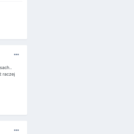
sach...
ż raczej