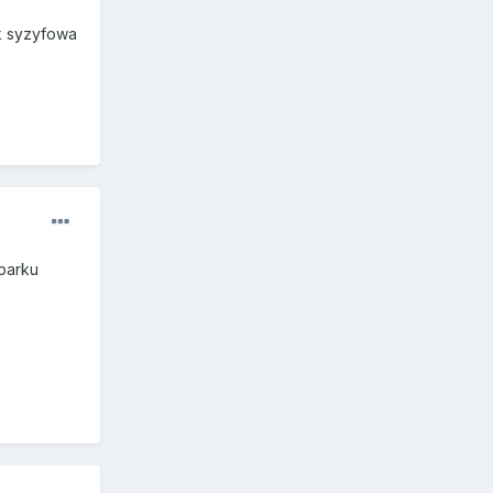
ak syzyfowa
 parku