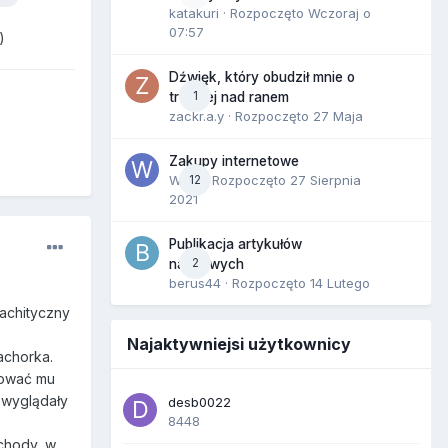
katakuri
· Rozpoczęto
Wczoraj o
07:57
)
Dźwięk, który obudził mnie o
1
trzeciej nad ranem
zackr.a.y
· Rozpoczęto
27 Maja
Zakupy internetowe
Wula
12
· Rozpoczęto
27 Sierpnia
2021
Publikacja artykułów
2
naukowych
berus44
· Rozpoczęto
14 Lutego
rachityczny
Najaktywniejsi użytkownicy
bachorka.
dować mu
k wyglądały
desb0022
8448
chody, w