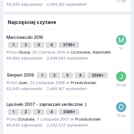
62,645
odpowiedzi
2,465,160
wyświetleń
Najczęściej czytane
Marcóweczki 2016
1
2
3
4
2795
Przez
Olusia
,
20 Czerwca 2015
w
Uczniowie, Nastolatki
69,864
odpowiedzi
2,838,683
wyświetleń
Sierpień 2009
1
2
3
4
2506
Przez
Joan
,
22 Listopada 2008
w
Przedszkolaki
62,645
odpowiedzi
2,465,167
wyświetleń
Lipcówki 2007 - zapraszam serdecznie :)
1
2
3
4
3386
Przez
Dziubala
,
7 Listopada 2007
w
Przedszkolaki
84,630
odpowiedzi
2,332,537
wyświetleń