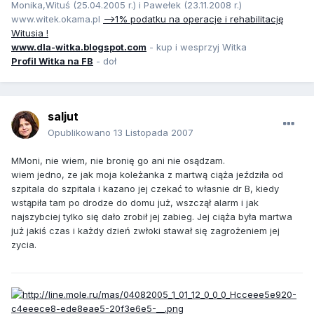
Monika,Wituś (25.04.2005 r.) i Pawełek (23.11.2008 r.)
www.witek.okama.pl
-->1% podatku na operacje i rehabilitację
Witusia !
www.dla-witka.blogspot.com
- kup i wesprzyj Witka
Profil Witka na FB
- doł
saljut
Opublikowano
13 Listopada 2007
MMoni, nie wiem, nie bronię go ani nie osądzam.
wiem jedno, ze jak moja koleżanka z martwą ciąża jeździła od
szpitala do szpitala i kazano jej czekać to własnie dr B, kiedy
wstąpiła tam po drodze do domu już, wszczął alarm i jak
najszybciej tylko się dało zrobił jej zabieg. Jej ciąża była martwa
już jakiś czas i każdy dzień zwłoki stawał się zagrożeniem jej
zycia.