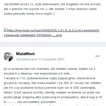
Jarodziłam przez cc, było planowane (ze względu na moj wzrok),
ale z planów nie wyszło nic ;) Jak zwykle ;) moje dziecko samo
zadecydowało kiedy chce wyjść ;)
MalaMoni
Opublikowano
11 Listopada 2007
ja co prawda tam nei rodziłam, ale miałam zamiar, byłam na 2
wizytach u lekarza i nie wspominam ich miło.
1 wizyta w 7 tc, potwierdzenie ciąży palpacyjnie, stwierdzona
grzybica, recepty, leki masa badań ( za 300 zł -reszty nei robiłam
jak hiv czy podobne bzdury pewnie bym sie w 500 zamknęła),
lekarz (szef spesu) oschły, niemiły, miałam wrażenie ze jeżeli nei
jesteś jakąś znajomą albo poleconą to przepadasz, alecił usg w 10
tc.............. nie doczekłam, poroniłam.