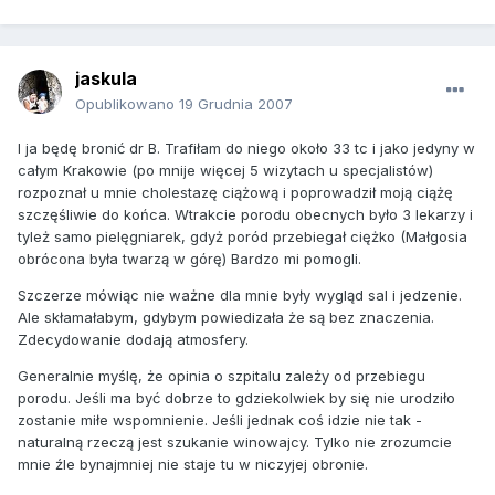
jaskula
Opublikowano
19 Grudnia 2007
I ja będę bronić dr B. Trafiłam do niego około 33 tc i jako jedyny w
całym Krakowie (po mnije więcej 5 wizytach u specjalistów)
rozpoznał u mnie cholestazę ciążową i poprowadził moją ciążę
szczęśliwie do końca. Wtrakcie porodu obecnych było 3 lekarzy i
tyleż samo pielęgniarek, gdyż poród przebiegał ciężko (Małgosia
obrócona była twarzą w górę) Bardzo mi pomogli.
Szczerze mówiąc nie ważne dla mnie były wygląd sal i jedzenie.
Ale skłamałabym, gdybym powiedizała że są bez znaczenia.
Zdecydowanie dodają atmosfery.
Generalnie myślę, że opinia o szpitalu zależy od przebiegu
porodu. Jeśli ma być dobrze to gdziekolwiek by się nie urodziło
zostanie miłe wspomnienie. Jeśli jednak coś idzie nie tak -
naturalną rzeczą jest szukanie winowajcy. Tylko nie zrozumcie
mnie źle bynajmniej nie staje tu w niczyjej obronie.