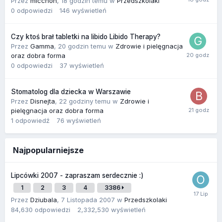
Przez
micchon
,
18 godzin temu
w
Przedszkolaki
0
odpowiedzi
146
wyświetleń
Czy ktoś brał tabletki na libido Libido Therapy?
Przez
Gamma
,
20 godzin temu
w
Zdrowie i pielęgnacja
oraz dobra forma
0
odpowiedzi
37
wyświetleń
Stomatolog dla dziecka w Warszawie
Przez
Disnejta
,
22 godziny temu
w
Zdrowie i
pielęgnacja oraz dobra forma
1
odpowiedź
76
wyświetleń
Najpopularniejsze
Lipcówki 2007 - zapraszam serdecznie :)
1
2
3
4
3386
Przez
Dziubala
,
7 Listopada 2007
w
Przedszkolaki
84,630
odpowiedzi
2,332,530
wyświetleń