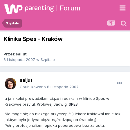
Forum
Szpitale
Klinika Spes - Kraków
Przez
saljut
8 Listopada 2007
w
Szpitale
saljut
Opublikowano
8 Listopada 2007
a ja z kolei prowadziłam ciąże i rodziłam w klinice Spes w
Krakowie przy ul. Królowej Jadwigi
SPES
NIe moge się do niczego przyczepić ;) lekarz traktował mnie tak,
jakbym była jedyna ciężarną/rodzącą na świecie ;)
Pełny profesjonalizm, opieka poporodowa bez zarzutu.