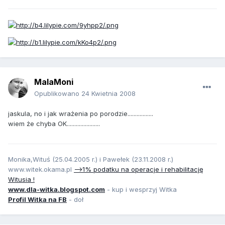
MalaMoni
Opublikowano
24 Kwietnia 2008
jaskula, no i jak wrażenia po porodzie.................
wiem że chyba OK......................
Monika,Wituś (25.04.2005 r.) i Pawełek (23.11.2008 r.)
www.witek.okama.pl
-->1% podatku na operacje i rehabilitację
Witusia !
www.dla-witka.blogspot.com
- kup i wesprzyj Witka
Profil Witka na FB
- doł