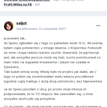
Profil Witka na FB
- doł
saljut
Opublikowano
13 Listopada 2007
ja powiem tak...
do Spesu zgłosiłam się z tego co pamietam około 12 tc. Wcześniej
byłam ciąże potwierdzic u innego lekarza, z KOpernika. Podszedł
do mnie i mojej radości bardzo oschle. Stwierdził, że pęcherzyk
jest, ale wszystko jeszcze może się stać, sucho poinstruował co
mam robić na wypadek krwawienia i zebym nie szalała w
Sylwestra...
Taki kubeł zimnej wody. Wtedy było mi przykro jak diabli, ale z
tego co potem się zorientowałam wielu lekarzy poczatkowe
tygodnie ciąży traktuje z dużą dozą ostrożności, bez fajerwerków.
Ja do Spesu poszłam z ulicy, po prostu moja intuicja mi
podpowiadała, że to TO miejsce. Nie zawiodłam się, u mnie
wszystko skończyło się pomyślnie.
Co do badań... dla mnie nie było one bzdurami, akurat badanie w