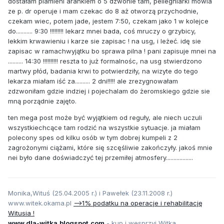
dostałam plamieni arankiem o 5 dzwonie tam, peilegniarki mówia
ze p. dr operuje i mam czekac do 8 aż otworzą przychodnie,
czekam wiec, potem jade, jestem 7:50, czekam jako 1 w kolejce
do........... 9:30 !!!!!!!!! lekarz mnei bada, coś mruczy o grzybicy,
lekkim krwawieniu i karze sie zapisac ! na usg, i leżeć. idę sie
zapisac w ramachwyjątku bo sprawa pilna ! pani zapisuje mnei na
.......... 14:30 !!!!!!!!!! reszta to już formalnośc, na usg stwierdzono
martwy płód, badania krwi to potwierdziły, na wizyte do tego
lekarza miałam iść za.......... 2 dni!!!!! ale zrezygnowałam
zdzwoniłam gdzie indziej i pojechalam do żeromskiego gdzie sie
mną porządnie zajęto.
ten mega post może być wyjątkiem od reguły, ale niech uczuli
wszystkiechcące tam rodzić na wszystkie sytuacje. ja miałam
polecony spes od kilku osób w tym dobrej kumpeli z 2
zagrożonymi ciążami, które się szcęśliwie zakończyły. jakoś mnie
nei było dane doświadczyć tej przemiłej atmosfery..................
Monika,Wituś (25.04.2005 r.) i Pawełek (23.11.2008 r.)
www.witek.okama.pl
-->1% podatku na operacje i rehabilitację
Witusia !
www.dla-witka.blogspot.com
- kup i wesprzyj Witka