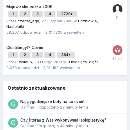
Majowe słoneczka 2009
1
2
3
4
2729
Przez
czarna_aga
,
27 Sierpnia 2008
w
Uczniowie,
Nastolatki
68,207
odpowiedzi
2,317,335
wyświetleń
Clostilbegyt? Opinie
1
2
3
4
364
Przez
Rysia06
,
23 Lutego 2019
w
9 miesięcy, ciąża
9,078
odpowiedzi
2,011,183
wyświetleń
Ostatnio zaktualizowane
Najwygodniejsze buty na co dzień
0
Gamma
· Rozpoczęto
22 minuty temu
Czy któraś z Was wykonywała labioplastykę?
0
Gamma
· Rozpoczęto
44 minuty temu