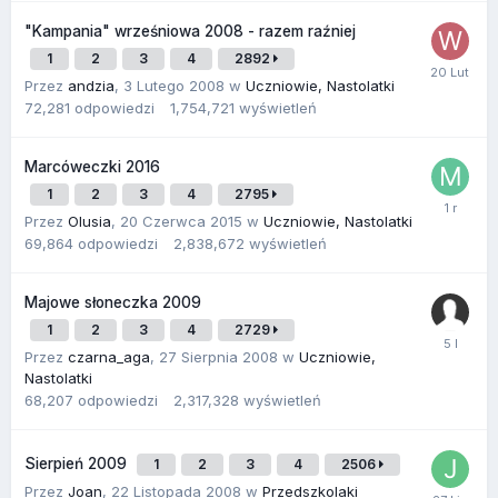
"Kampania" wrześniowa 2008 - razem raźniej
1
2
3
4
2892
Przez
andzia
,
3 Lutego 2008
w
Uczniowie, Nastolatki
72,281
odpowiedzi
1,754,721
wyświetleń
Marcóweczki 2016
1
2
3
4
2795
Przez
Olusia
,
20 Czerwca 2015
w
Uczniowie, Nastolatki
69,864
odpowiedzi
2,838,672
wyświetleń
Majowe słoneczka 2009
1
2
3
4
2729
Przez
czarna_aga
,
27 Sierpnia 2008
w
Uczniowie,
Nastolatki
68,207
odpowiedzi
2,317,328
wyświetleń
Sierpień 2009
1
2
3
4
2506
Przez
Joan
,
22 Listopada 2008
w
Przedszkolaki