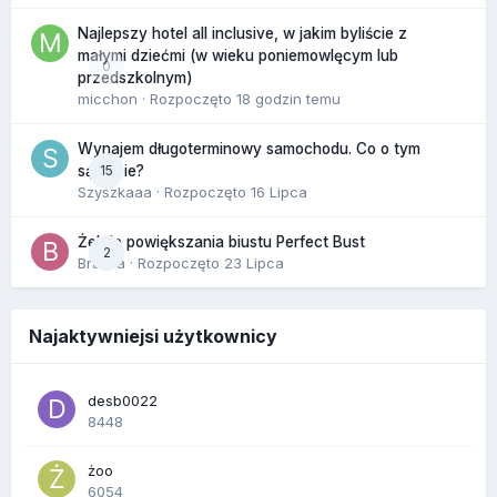
Najlepszy hotel all inclusive, w jakim byliście z
małymi dziećmi (w wieku poniemowlęcym lub
0
przedszkolnym)
micchon
· Rozpoczęto
18 godzin temu
Wynajem długoterminowy samochodu. Co o tym
15
sądzicie?
Szyszkaaa
· Rozpoczęto
16 Lipca
Żel do powiększania biustu Perfect Bust
2
Bravva
· Rozpoczęto
23 Lipca
Najaktywniejsi użytkownicy
desb0022
8448
żoo
6054