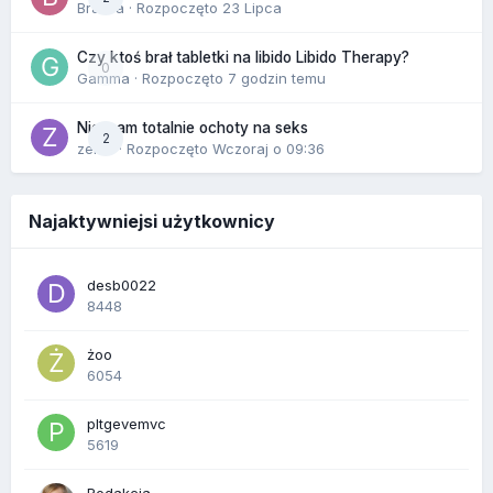
Bravva
· Rozpoczęto
23 Lipca
Czy ktoś brał tabletki na libido Libido Therapy?
0
Gamma
· Rozpoczęto
7 godzin temu
Nie mam totalnie ochoty na seks
2
zenla
· Rozpoczęto
Wczoraj o 09:36
Najaktywniejsi użytkownicy
desb0022
8448
żoo
6054
pltgevemvc
5619