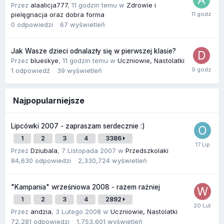
Przez
alaalicja777
,
11 godzin temu
w
Zdrowie i
pielęgnacja oraz dobra forma
0
odpowiedzi
67
wyświetleń
Jak Wasze dzieci odnalazły się w pierwszej klasie?
Przez
blueskye
,
11 godzin temu
w
Uczniowie, Nastolatki
1
odpowiedź
39
wyświetleń
Najpopularniejsze
Lipcówki 2007 - zapraszam serdecznie :)
1
2
3
4
3386
Przez
Dziubala
,
7 Listopada 2007
w
Przedszkolaki
84,630
odpowiedzi
2,330,724
wyświetleń
"Kampania" wrześniowa 2008 - razem raźniej
1
2
3
4
2892
Przez
andzia
,
3 Lutego 2008
w
Uczniowie, Nastolatki
72,281
odpowiedzi
1,753,601
wyświetleń