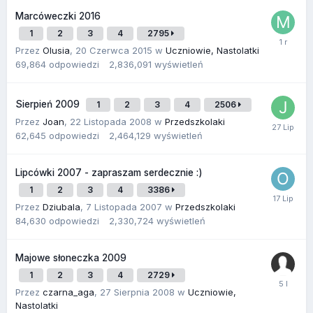
Marcóweczki 2016
1
2
3
4
2795
Przez
Olusia
,
20 Czerwca 2015
w
Uczniowie, Nastolatki
69,864
odpowiedzi
2,836,091
wyświetleń
Sierpień 2009
1
2
3
4
2506
Przez
Joan
,
22 Listopada 2008
w
Przedszkolaki
62,645
odpowiedzi
2,464,129
wyświetleń
Lipcówki 2007 - zapraszam serdecznie :)
1
2
3
4
3386
Przez
Dziubala
,
7 Listopada 2007
w
Przedszkolaki
84,630
odpowiedzi
2,330,724
wyświetleń
Majowe słoneczka 2009
1
2
3
4
2729
Przez
czarna_aga
,
27 Sierpnia 2008
w
Uczniowie,
Nastolatki