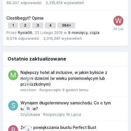
68,207
odpowiedzi
2,316,614
wyświetleń
Clostilbegyt? Opinie
1
2
3
4
364
Przez
Rysia06
,
23 Lutego 2019
w
9 miesięcy, ciąża
9,078
odpowiedzi
2,010,581
wyświetleń
Ostatnio zaktualizowane
Najlepszy hotel all inclusive, w jakim byliście z
małymi dziećmi (w wieku poniemowlęcym lub
0
przedszkolnym)
micchon
· Rozpoczęto
6 godzin temu
Wynajem długoterminowy samochodu. Co o tym
15
sądzicie?
Szyszkaaa
· Rozpoczęto
16 Lipca
Żel do powiększania biustu Perfect Bust
2