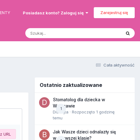
MENTY
Zarejestruj się
Posiadasz konto? Zaloguj się
Cała aktywność
Ostatnio zaktualizowane
Stomatolog dla dziecka w
Warszawie
1
Disnejta
· Rozpoczęto
1 godzinę
temu
Jak Wasze dzieci odnalazły się
 z URL
w pierwszej klasie?