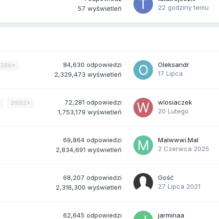
22 godziny temu
57
wyświetleń
84,630
odpowiedzi
Oleksandr
3386
17 Lipca
2,329,473
wyświetleń
72,281
odpowiedzi
wlosiaczek
4
2892
20 Lutego
1,753,179
wyświetleń
69,864
odpowiedzi
Malwwwi.Mal
2 Czerwca 2025
2,834,691
wyświetleń
68,207
odpowiedzi
Gość
27 Lipca 2021
2,316,300
wyświetleń
62,645
odpowiedzi
jarminaa