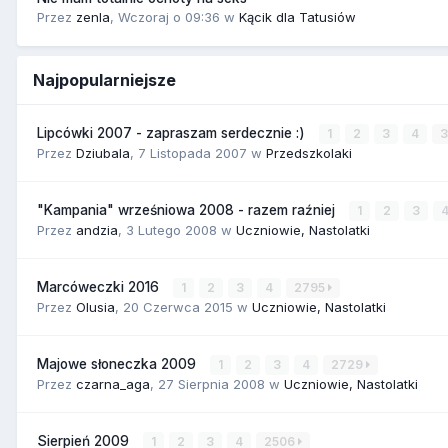
Przez
zenla
,
Wczoraj o 09:36
w
Kącik dla Tatusiów
Najpopularniejsze
Lipcówki 2007 - zapraszam serdecznie :)
1
2
3
4
Przez
Dziubala
,
7 Listopada 2007
w
Przedszkolaki
"Kampania" wrześniowa 2008 - razem raźniej
1
2
3
Przez
andzia
,
3 Lutego 2008
w
Uczniowie, Nastolatki
Marcóweczki 2016
1
2
3
4
2795
Przez
Olusia
,
20 Czerwca 2015
w
Uczniowie, Nastolatki
Majowe słoneczka 2009
1
2
3
4
2729
Przez
czarna_aga
,
27 Sierpnia 2008
w
Uczniowie, Nastolatki
Sierpień 2009
1
2
3
4
2506