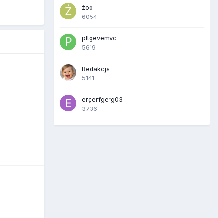
żoo
6054
pltgevemvc
5619
Redakcja
5141
ergerfgerg03
3736