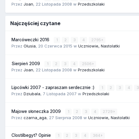
Przez
Joan
,
22 Listopada 2008
w
Przedszkolaki
Najczęściej czytane
Marcóweczki 2016
1
2
3
4
2795
Przez
Olusia
,
20 Czerwca 2015
w
Uczniowie, Nastolatki
Sierpień 2009
1
2
3
4
2506
Przez
Joan
,
22 Listopada 2008
w
Przedszkolaki
Lipcówki 2007 - zapraszam serdecznie :)
1
2
3
4
Przez
Dziubala
,
7 Listopada 2007
w
Przedszkolaki
Majowe słoneczka 2009
1
2
3
4
2729
Przez
czarna_aga
,
27 Sierpnia 2008
w
Uczniowie, Nastolatki
Clostilbegyt? Opinie
1
2
3
4
364