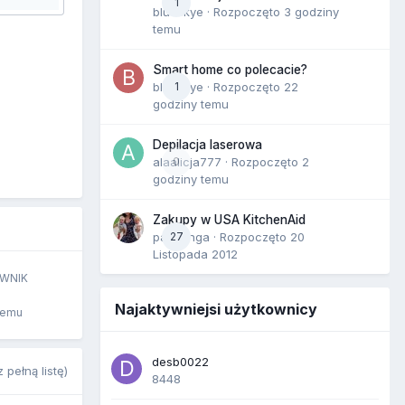
1
blueskye
· Rozpoczęto
3 godziny
temu
Smart home co polecacie?
blueskye
1
· Rozpoczęto
22
godziny temu
Depilacja laserowa
alaalicja777
0
· Rozpoczęto
2
godziny temu
Zakupy w USA KitchenAid
paczanga
27
· Rozpoczęto
20
Listopada 2012
WNIK
Najaktywniejsi użytkownicy
temu
desb0022
 pełną listę)
8448