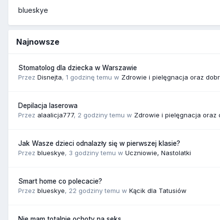
blueskye
Najnowsze
Stomatolog dla dziecka w Warszawie
Przez
Disnejta
,
1 godzinę temu
w
Zdrowie i pielęgnacja oraz dob
Depilacja laserowa
Przez
alaalicja777
,
2 godziny temu
w
Zdrowie i pielęgnacja oraz
Jak Wasze dzieci odnalazły się w pierwszej klasie?
Przez
blueskye
,
3 godziny temu
w
Uczniowie, Nastolatki
Smart home co polecacie?
Przez
blueskye
,
22 godziny temu
w
Kącik dla Tatusiów
Nie mam totalnie ochoty na seks