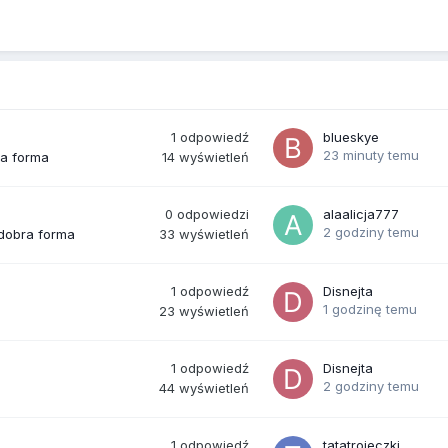
1
odpowiedź
blueskye
23 minuty temu
14
wyświetleń
ra forma
0
odpowiedzi
alaalicja777
2 godziny temu
33
wyświetleń
 dobra forma
1
odpowiedź
Disnejta
1 godzinę temu
23
wyświetleń
1
odpowiedź
Disnejta
2 godziny temu
44
wyświetleń
1
odpowiedź
tatatrojeczki