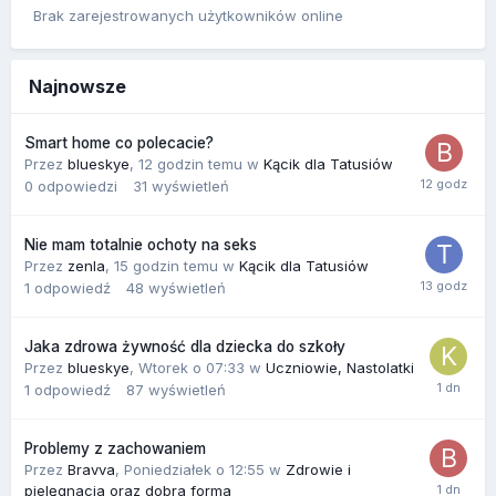
Brak zarejestrowanych użytkowników online
Najnowsze
Smart home co polecacie?
Przez
blueskye
,
12 godzin temu
w
Kącik dla Tatusiów
0
odpowiedzi
31
wyświetleń
Nie mam totalnie ochoty na seks
Przez
zenla
,
15 godzin temu
w
Kącik dla Tatusiów
1
odpowiedź
48
wyświetleń
Jaka zdrowa żywność dla dziecka do szkoły
Przez
blueskye
,
Wtorek o 07:33
w
Uczniowie, Nastolatki
1
odpowiedź
87
wyświetleń
Problemy z zachowaniem
Przez
Bravva
,
Poniedziałek o 12:55
w
Zdrowie i
pielęgnacja oraz dobra forma