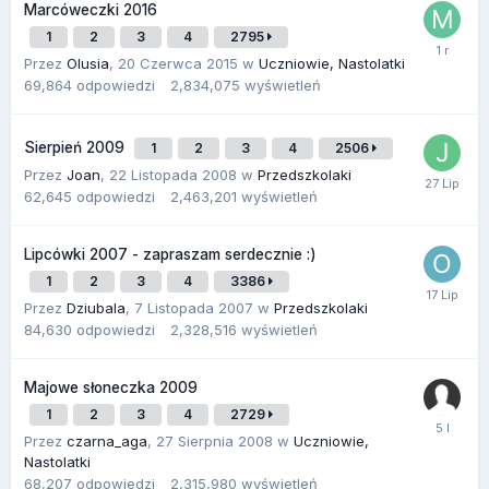
Marcóweczki 2016
1
2
3
4
2795
Przez
Olusia
,
20 Czerwca 2015
w
Uczniowie, Nastolatki
69,864
odpowiedzi
2,834,075
wyświetleń
Sierpień 2009
1
2
3
4
2506
Przez
Joan
,
22 Listopada 2008
w
Przedszkolaki
62,645
odpowiedzi
2,463,201
wyświetleń
Lipcówki 2007 - zapraszam serdecznie :)
1
2
3
4
3386
Przez
Dziubala
,
7 Listopada 2007
w
Przedszkolaki
84,630
odpowiedzi
2,328,516
wyświetleń
Majowe słoneczka 2009
1
2
3
4
2729
Przez
czarna_aga
,
27 Sierpnia 2008
w
Uczniowie,
Nastolatki
68,207
odpowiedzi
2,315,980
wyświetleń