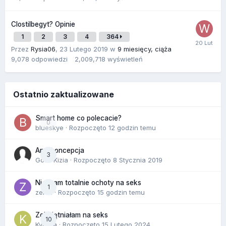
Clostilbegyt? Opinie
1
2
3
4
364
Przez
Rysia06
,
23 Lutego 2019
w
9 miesięcy, ciąża
9,078
odpowiedzi
2,009,718
wyświetleń
Ostatnio zaktualizowane
Smart home co polecacie?
0
blueskye
· Rozpoczęto
12 godzin temu
Antykoncepcja
3
Gość Kizia · Rozpoczęto
8 Stycznia 2019
Nie mam totalnie ochoty na seks
1
zenla
· Rozpoczęto
15 godzin temu
Zobojętniałam na seks
10
Kynara
· Rozpoczęto
15 Lutego 2024