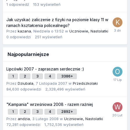
1
odpowiedź
153
wyświetleń
Jak uzyskać zaliczenie z fizyki na poziomie klasy 11 w
ramach kształcenia policealnego?
Przez
kazana
,
Niedziela o 13:52
w
Uczniowie, Nastolatki
0
odpowiedzi
251
wyświetleń
Najpopularniejsze
Lipcówki 2007 - zapraszam serdecznie :)
1
2
3
4
3386
Przez
Dziubala
,
7 Listopada 2007
w
Przedszkolaki
84,630
odpowiedzi
2,328,496
wyświetleń
"Kampania" wrześniowa 2008 - razem raźniej
1
2
3
4
2892
Przez
andzia
,
3 Lutego 2008
w
Uczniowie, Nastolatki
72,281
odpowiedzi
1,752,536
wyświetleń