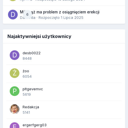
Mój mąż ma problem z osiągnięciem erekcji
6
Dafiorda
· Rozpoczęto
1 Lipca 2025
Najaktywniejsi użytkownicy
desb0022
8448
żoo
6054
pltgevemvc
5619
Redakcja
5141
ergerfgerg03