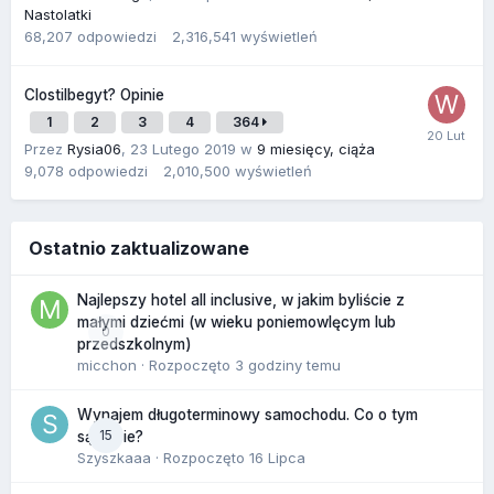
Nastolatki
68,207
odpowiedzi
2,316,541
wyświetleń
Clostilbegyt? Opinie
1
2
3
4
364
Przez
Rysia06
,
23 Lutego 2019
w
9 miesięcy, ciąża
9,078
odpowiedzi
2,010,500
wyświetleń
Ostatnio zaktualizowane
Najlepszy hotel all inclusive, w jakim byliście z
małymi dziećmi (w wieku poniemowlęcym lub
0
przedszkolnym)
micchon
· Rozpoczęto
3 godziny temu
Wynajem długoterminowy samochodu. Co o tym
15
sądzicie?
Szyszkaaa
· Rozpoczęto
16 Lipca