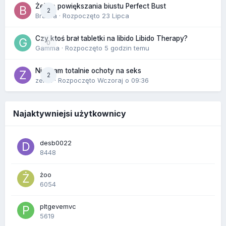
Żel do powiększania biustu Perfect Bust
2
Bravva
· Rozpoczęto
23 Lipca
Czy ktoś brał tabletki na libido Libido Therapy?
0
Gamma
· Rozpoczęto
5 godzin temu
Nie mam totalnie ochoty na seks
2
zenla
· Rozpoczęto
Wczoraj o 09:36
Najaktywniejsi użytkownicy
desb0022
8448
żoo
6054
pltgevemvc
5619