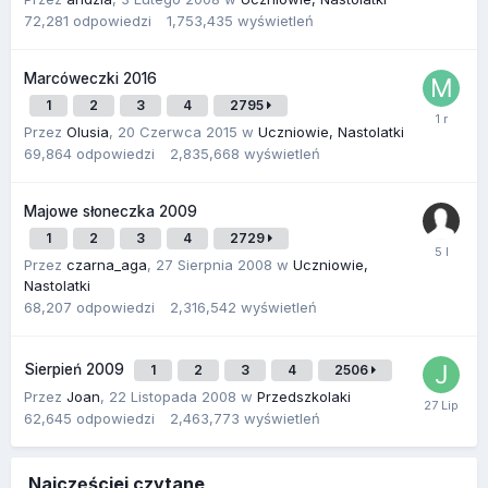
72,281
odpowiedzi
1,753,435
wyświetleń
Marcóweczki 2016
1
2
3
4
2795
Przez
Olusia
,
20 Czerwca 2015
w
Uczniowie, Nastolatki
69,864
odpowiedzi
2,835,668
wyświetleń
Majowe słoneczka 2009
1
2
3
4
2729
Przez
czarna_aga
,
27 Sierpnia 2008
w
Uczniowie,
Nastolatki
68,207
odpowiedzi
2,316,542
wyświetleń
Sierpień 2009
1
2
3
4
2506
Przez
Joan
,
22 Listopada 2008
w
Przedszkolaki
62,645
odpowiedzi
2,463,773
wyświetleń
Najczęściej czytane