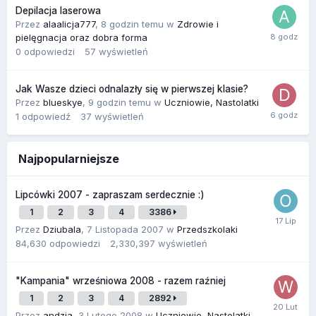
Depilacja laserowa
Przez
alaalicja777
,
8 godzin temu
w
Zdrowie i
pielęgnacja oraz dobra forma
0
odpowiedzi
57
wyświetleń
Jak Wasze dzieci odnalazły się w pierwszej klasie?
Przez
blueskye
,
9 godzin temu
w
Uczniowie, Nastolatki
1
odpowiedź
37
wyświetleń
Najpopularniejsze
Lipcówki 2007 - zapraszam serdecznie :)
1
2
3
4
3386
Przez
Dziubala
,
7 Listopada 2007
w
Przedszkolaki
84,630
odpowiedzi
2,330,397
wyświetleń
"Kampania" wrześniowa 2008 - razem raźniej
1
2
3
4
2892
Przez
andzia
,
3 Lutego 2008
w
Uczniowie, Nastolatki