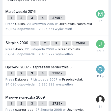
Marcóweczki 2016
1
2
3
4
2795
Przez
Olusia
,
20 Czerwca 2015
w
Uczniowie, Nastolatki
69,864
odpowiedzi
2,835,651
wyświetleń
Sierpień 2009
1
2
3
4
2506
Przez
Joan
,
22 Listopada 2008
w
Przedszkolaki
62,645
odpowiedzi
2,463,772
wyświetleń
Lipcówki 2007 - zapraszam serdecznie :)
1
2
3
4
3386
Przez
Dziubala
,
7 Listopada 2007
w
Przedszkolaki
84,630
odpowiedzi
2,330,383
wyświetleń
Majowe słoneczka 2009
1
2
3
4
2729
Przez
czarna_aga
,
27 Sierpnia 2008
w
Uczniowie,