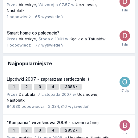
Przez
blueskye
,
Wczoraj o 07:57
w
Uczniowie,
Nastolatki
1
odpowiedź
65
wyświetleń
Smart home co polecacie?
Przez
blueskye
,
Środa o 13:01
w
Kącik dla Tatusiów
1
odpowiedź
77
wyświetleń
Najpopularniejsze
Lipcówki 2007 - zapraszam serdecznie :)
1
2
3
4
3386
Przez
Dziubala
,
7 Listopada 2007
w
Uczniowie,
Nastolatki
84,630
odpowiedzi
2,334,816
wyświetleń
"Kampania" wrześniowa 2008 - razem raźniej
1
2
3
4
2892
Przez
andzia
,
3 Lutego 2008
w
Uczniowie, Nastolatki