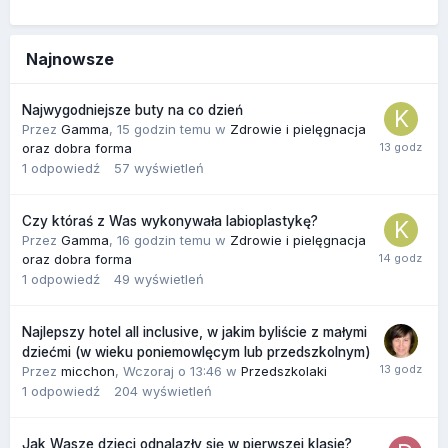
Najnowsze
Najwygodniejsze buty na co dzień
Przez
Gamma
,
15 godzin temu
w
Zdrowie i pielęgnacja
oraz dobra forma
1
odpowiedź
57
wyświetleń
Czy któraś z Was wykonywała labioplastykę?
Przez
Gamma
,
16 godzin temu
w
Zdrowie i pielęgnacja
oraz dobra forma
1
odpowiedź
49
wyświetleń
Najlepszy hotel all inclusive, w jakim byliście z małymi
dziećmi (w wieku poniemowlęcym lub przedszkolnym)
Przez
micchon
,
Wczoraj o 13:46
w
Przedszkolaki
1
odpowiedź
204
wyświetleń
Jak Wasze dzieci odnalazły się w pierwszej klasie?