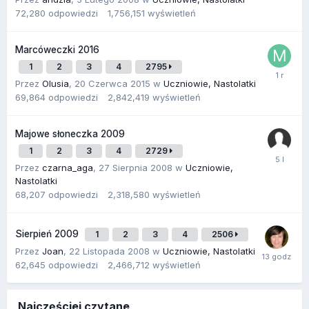
72,280
odpowiedzi
1,756,151
wyświetleń
Marcóweczki 2016
1
2
3
4
2795
Przez
Olusia
,
20 Czerwca 2015
w
Uczniowie, Nastolatki
69,864
odpowiedzi
2,842,419
wyświetleń
Majowe słoneczka 2009
1
2
3
4
2729
Przez
czarna_aga
,
27 Sierpnia 2008
w
Uczniowie,
Nastolatki
68,207
odpowiedzi
2,318,580
wyświetleń
Sierpień 2009
1
2
3
4
2506
Przez
Joan
,
22 Listopada 2008
w
Uczniowie, Nastolatki
62,645
odpowiedzi
2,466,712
wyświetleń
Najczęściej czytane