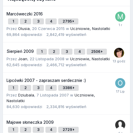
Marcóweczki 2016
1
2
3
4
2795
Przez
Olusia
,
20 Czerwca 2015
w
Uczniowie, Nastolatki
69,864
odpowiedzi
2,842,419
wyświetleń
Sierpień 2009
1
2
3
4
2506
Przez
Joan
,
22 Listopada 2008
w
Uczniowie, Nastolatki
62,645
odpowiedzi
2,466,712
wyświetleń
Lipcówki 2007 - zapraszam serdecznie :)
1
2
3
4
3386
Przez
Dziubala
,
7 Listopada 2007
w
Uczniowie,
Nastolatki
84,630
odpowiedzi
2,334,816
wyświetleń
Majowe słoneczka 2009
1
2
3
4
2729