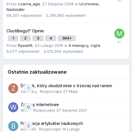
Przez
czarna_aga
,
27 Sierpnia 2008
w
Uczniowie,
Nastolatki
68,207
odpowiedzi
2,318,580
wyświetleń
Clostilbegyt? Opinie
1
2
3
4
364
Przez
Rysia06
,
23 Lutego 2019
w
9 miesięcy, ciąża
9,077
odpowiedzi
2,012,605
wyświetleń
Ostatnio zaktualizowane
Dźwięk, który obudził mnie o trzeciej nad ranem
1
zackr.a.y
· Rozpoczęto
27 Maja
Zakupy internetowe
12
Wula
· Rozpoczęto
27 Sierpnia 2021
Publikacja artykułów naukowych
2
berus44
· Rozpoczęto
14 Lutego