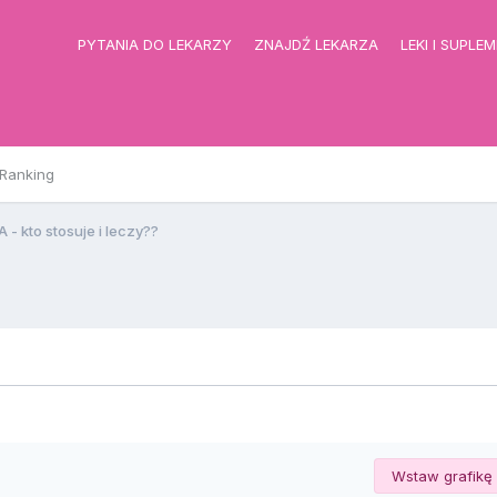
PYTANIA DO LEKARZY
ZNAJDŹ LEKARZA
LEKI I SUPLE
Ranking
- kto stosuje i leczy??
Wstaw grafikę