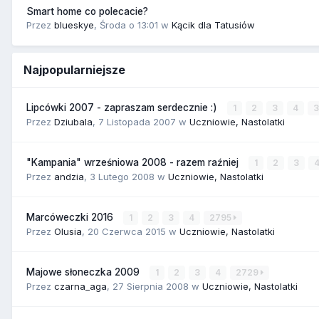
Smart home co polecacie?
Przez
blueskye
,
Środa o 13:01
w
Kącik dla Tatusiów
Najpopularniejsze
Lipcówki 2007 - zapraszam serdecznie :)
1
2
3
4
Przez
Dziubala
,
7 Listopada 2007
w
Uczniowie, Nastolatki
"Kampania" wrześniowa 2008 - razem raźniej
1
2
3
Przez
andzia
,
3 Lutego 2008
w
Uczniowie, Nastolatki
Marcóweczki 2016
1
2
3
4
2795
Przez
Olusia
,
20 Czerwca 2015
w
Uczniowie, Nastolatki
Majowe słoneczka 2009
1
2
3
4
2729
Przez
czarna_aga
,
27 Sierpnia 2008
w
Uczniowie, Nastolatki