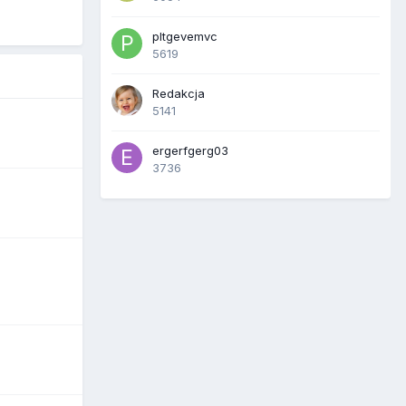
pltgevemvc
5619
Redakcja
5141
ergerfgerg03
3736