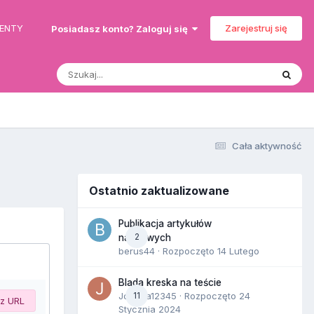
MENTY
Zarejestruj się
Posiadasz konto? Zaloguj się
Cała aktywność
Ostatnio zaktualizowane
Publikacja artykułów
2
naukowych
berus44
· Rozpoczęto
14 Lutego
Blada kreska na teście
Joanna12345
11
· Rozpoczęto
24
 z URL
Stycznia 2024