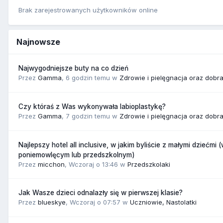
Brak zarejestrowanych użytkowników online
Najnowsze
Najwygodniejsze buty na co dzień
Przez
Gamma
,
6 godzin temu
w
Zdrowie i pielęgnacja oraz dobr
Czy któraś z Was wykonywała labioplastykę?
Przez
Gamma
,
7 godzin temu
w
Zdrowie i pielęgnacja oraz dobr
Najlepszy hotel all inclusive, w jakim byliście z małymi dziećmi 
poniemowlęcym lub przedszkolnym)
Przez
micchon
,
Wczoraj o 13:46
w
Przedszkolaki
Jak Wasze dzieci odnalazły się w pierwszej klasie?
Przez
blueskye
,
Wczoraj o 07:57
w
Uczniowie, Nastolatki