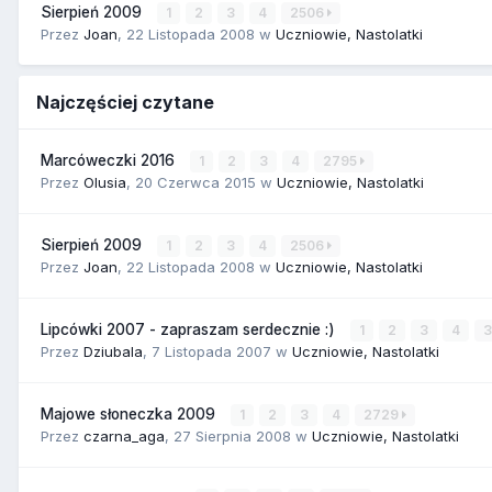
Sierpień 2009
1
2
3
4
2506
Przez
Joan
,
22 Listopada 2008
w
Uczniowie, Nastolatki
Najczęściej czytane
Marcóweczki 2016
1
2
3
4
2795
Przez
Olusia
,
20 Czerwca 2015
w
Uczniowie, Nastolatki
Sierpień 2009
1
2
3
4
2506
Przez
Joan
,
22 Listopada 2008
w
Uczniowie, Nastolatki
Lipcówki 2007 - zapraszam serdecznie :)
1
2
3
4
Przez
Dziubala
,
7 Listopada 2007
w
Uczniowie, Nastolatki
Majowe słoneczka 2009
1
2
3
4
2729
Przez
czarna_aga
,
27 Sierpnia 2008
w
Uczniowie, Nastolatki