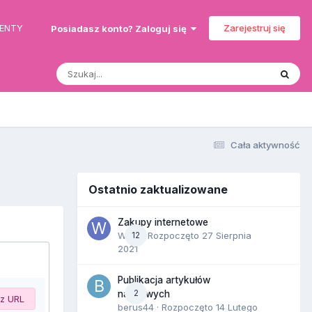
MENTY
Zarejestruj się
Posiadasz konto? Zaloguj się
Cała aktywność
Ostatnio zaktualizowane
Zakupy internetowe
Wula
12
· Rozpoczęto
27 Sierpnia
2021
Publikacja artykułów
2
naukowych
 z URL
berus44
· Rozpoczęto
14 Lutego