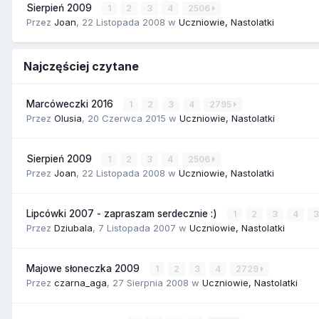
Sierpień 2009
1
2
3
4
2506
Przez
Joan
,
22 Listopada 2008
w
Uczniowie, Nastolatki
Najczęściej czytane
Marcóweczki 2016
1
2
3
4
2795
Przez
Olusia
,
20 Czerwca 2015
w
Uczniowie, Nastolatki
Sierpień 2009
1
2
3
4
2506
Przez
Joan
,
22 Listopada 2008
w
Uczniowie, Nastolatki
Lipcówki 2007 - zapraszam serdecznie :)
1
2
3
4
Przez
Dziubala
,
7 Listopada 2007
w
Uczniowie, Nastolatki
Majowe słoneczka 2009
1
2
3
4
2729
Przez
czarna_aga
,
27 Sierpnia 2008
w
Uczniowie, Nastolatki