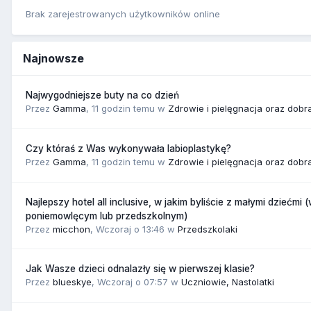
Brak zarejestrowanych użytkowników online
Najnowsze
Najwygodniejsze buty na co dzień
Przez
Gamma
,
11 godzin temu
w
Zdrowie i pielęgnacja oraz dobr
Czy któraś z Was wykonywała labioplastykę?
Przez
Gamma
,
11 godzin temu
w
Zdrowie i pielęgnacja oraz dobr
Najlepszy hotel all inclusive, w jakim byliście z małymi dziećmi 
poniemowlęcym lub przedszkolnym)
Przez
micchon
,
Wczoraj o 13:46
w
Przedszkolaki
Jak Wasze dzieci odnalazły się w pierwszej klasie?
Przez
blueskye
,
Wczoraj o 07:57
w
Uczniowie, Nastolatki