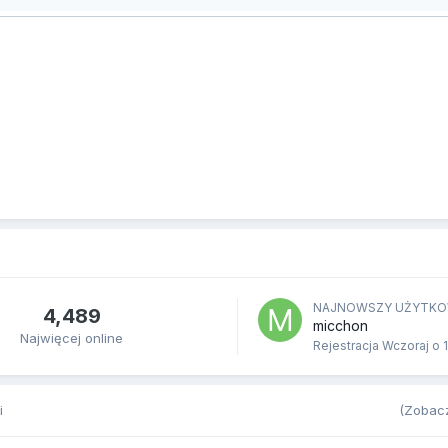
NAJNOWSZY UŻYTKO
4,489
micchon
Najwięcej online
Rejestracja
Wczoraj o 
i
(Zobacz