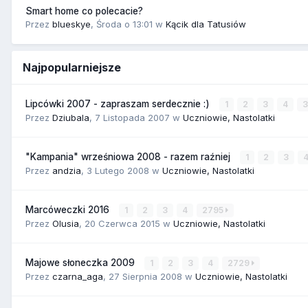
Smart home co polecacie?
Przez
blueskye
,
Środa o 13:01
w
Kącik dla Tatusiów
Najpopularniejsze
Lipcówki 2007 - zapraszam serdecznie :)
1
2
3
4
Przez
Dziubala
,
7 Listopada 2007
w
Uczniowie, Nastolatki
"Kampania" wrześniowa 2008 - razem raźniej
1
2
3
Przez
andzia
,
3 Lutego 2008
w
Uczniowie, Nastolatki
Marcóweczki 2016
1
2
3
4
2795
Przez
Olusia
,
20 Czerwca 2015
w
Uczniowie, Nastolatki
Majowe słoneczka 2009
1
2
3
4
2729
Przez
czarna_aga
,
27 Sierpnia 2008
w
Uczniowie, Nastolatki