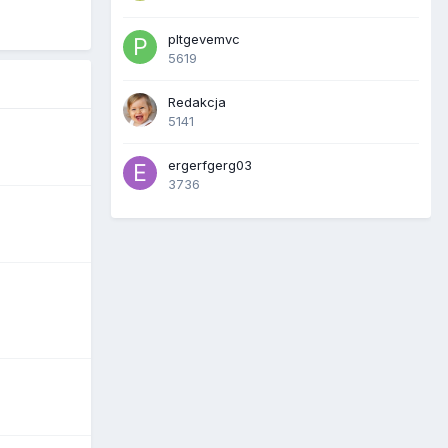
pltgevemvc
5619
Redakcja
5141
ergerfgerg03
3736