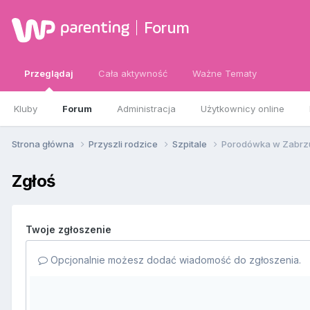
Forum
Przeglądaj
Cała aktywność
Ważne Tematy
Kluby
Forum
Administracja
Użytkownicy online
Strona główna
Przyszli rodzice
Szpitale
Porodówka w Zabrzu
Zgłoś
Twoje zgłoszenie
Opcjonalnie możesz dodać wiadomość do zgłoszenia.