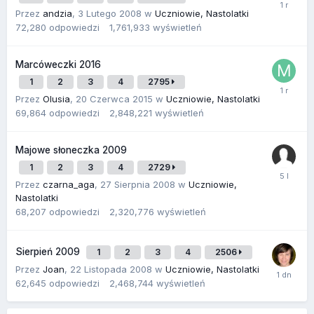
Przez
andzia
,
3 Lutego 2008
w
Uczniowie, Nastolatki
72,280
odpowiedzi
1,761,933
wyświetleń
Marcóweczki 2016
1
2
3
4
2795
Przez
Olusia
,
20 Czerwca 2015
w
Uczniowie, Nastolatki
69,864
odpowiedzi
2,848,221
wyświetleń
Majowe słoneczka 2009
1
2
3
4
2729
Przez
czarna_aga
,
27 Sierpnia 2008
w
Uczniowie,
Nastolatki
68,207
odpowiedzi
2,320,776
wyświetleń
Sierpień 2009
1
2
3
4
2506
Przez
Joan
,
22 Listopada 2008
w
Uczniowie, Nastolatki
62,645
odpowiedzi
2,468,744
wyświetleń