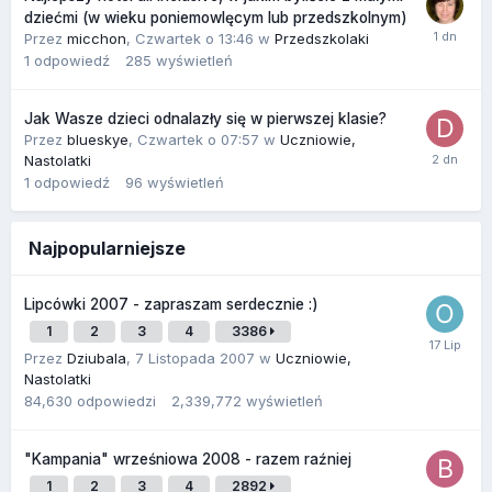
dziećmi (w wieku poniemowlęcym lub przedszkolnym)
Przez
micchon
,
Czwartek o 13:46
w
Przedszkolaki
1
odpowiedź
285
wyświetleń
Jak Wasze dzieci odnalazły się w pierwszej klasie?
Przez
blueskye
,
Czwartek o 07:57
w
Uczniowie,
Nastolatki
1
odpowiedź
96
wyświetleń
Najpopularniejsze
Lipcówki 2007 - zapraszam serdecznie :)
1
2
3
4
3386
Przez
Dziubala
,
7 Listopada 2007
w
Uczniowie,
Nastolatki
84,630
odpowiedzi
2,339,772
wyświetleń
"Kampania" wrześniowa 2008 - razem raźniej
1
2
3
4
2892