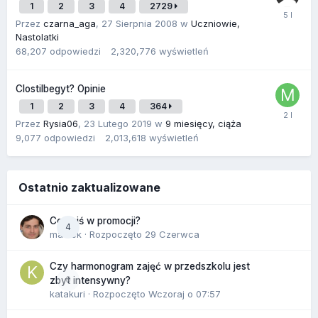
1
2
3
4
2729
Przez
czarna_aga
,
27 Sierpnia 2008
w
Uczniowie,
Nastolatki
68,207
odpowiedzi
2,320,776
wyświetleń
Clostilbegyt? Opinie
1
2
3
4
364
Przez
Rysia06
,
23 Lutego 2019
w
9 miesięcy, ciąża
9,077
odpowiedzi
2,013,618
wyświetleń
Ostatnio zaktualizowane
Co dziś w promocji?
4
maciek
· Rozpoczęto
29 Czerwca
Czy harmonogram zajęć w przedszkolu jest
0
zbyt intensywny?
katakuri
· Rozpoczęto
Wczoraj o 07:57