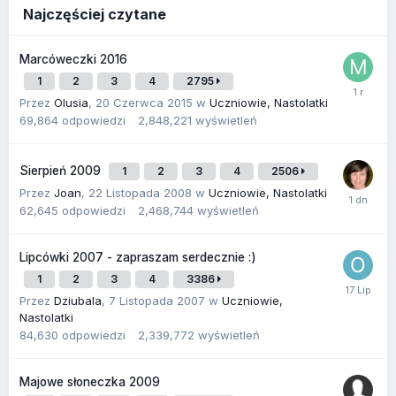
Najczęściej czytane
Marcóweczki 2016
1
2
3
4
2795
Przez
Olusia
,
20 Czerwca 2015
w
Uczniowie, Nastolatki
69,864
odpowiedzi
2,848,221
wyświetleń
Sierpień 2009
1
2
3
4
2506
Przez
Joan
,
22 Listopada 2008
w
Uczniowie, Nastolatki
62,645
odpowiedzi
2,468,744
wyświetleń
Lipcówki 2007 - zapraszam serdecznie :)
1
2
3
4
3386
Przez
Dziubala
,
7 Listopada 2007
w
Uczniowie,
Nastolatki
84,630
odpowiedzi
2,339,772
wyświetleń
Majowe słoneczka 2009