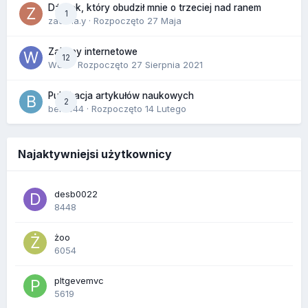
Dźwięk, który obudził mnie o trzeciej nad ranem
1
zackr.a.y
· Rozpoczęto
27 Maja
Zakupy internetowe
12
Wula
· Rozpoczęto
27 Sierpnia 2021
Publikacja artykułów naukowych
2
berus44
· Rozpoczęto
14 Lutego
Najaktywniejsi użytkownicy
desb0022
8448
żoo
6054
pltgevemvc
5619