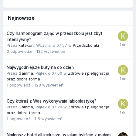
Najnowsze
Czy harmonogram zajęć w przedszkolu jest zbyt
intensywny?
Przez
katakuri
,
Wczoraj o 07:57
w
Przedszkolaki
0
odpowiedzi
132
wyświetleń
Najwygodniejsze buty na co dzień
Przez
Gamma
,
Piątek o 07:50
w
Zdrowie i pielęgnacja
oraz dobra forma
1
odpowiedź
128
wyświetleń
Czy któraś z Was wykonywała labioplastykę?
Przez
Gamma
,
Piątek o 07:28
w
Zdrowie i pielęgnacja
oraz dobra forma
1
odpowiedź
115
wyświetleń
Najlepszy hotel all inclusive, w jakim byliście z małymi