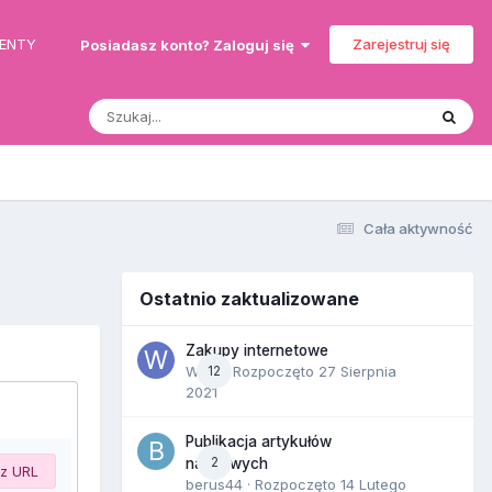
MENTY
Zarejestruj się
Posiadasz konto? Zaloguj się
Cała aktywność
Ostatnio zaktualizowane
Zakupy internetowe
Wula
12
· Rozpoczęto
27 Sierpnia
2021
Publikacja artykułów
2
naukowych
 z URL
berus44
· Rozpoczęto
14 Lutego