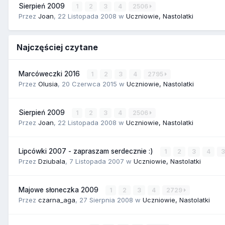
Sierpień 2009
1
2
3
4
2506
Przez
Joan
,
22 Listopada 2008
w
Uczniowie, Nastolatki
Najczęściej czytane
Marcóweczki 2016
1
2
3
4
2795
Przez
Olusia
,
20 Czerwca 2015
w
Uczniowie, Nastolatki
Sierpień 2009
1
2
3
4
2506
Przez
Joan
,
22 Listopada 2008
w
Uczniowie, Nastolatki
Lipcówki 2007 - zapraszam serdecznie :)
1
2
3
4
Przez
Dziubala
,
7 Listopada 2007
w
Uczniowie, Nastolatki
Majowe słoneczka 2009
1
2
3
4
2729
Przez
czarna_aga
,
27 Sierpnia 2008
w
Uczniowie, Nastolatki