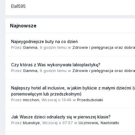
Ela1595
Najnowsze
Najwygodniejsze buty na co dzień
Przez
Gamma
,
9 godzin temu
w
Zdrowie i pielęgnacja oraz dobr
Czy któraś z Was wykonywała labioplastykę?
Przez
Gamma
,
9 godzin temu
w
Zdrowie i pielęgnacja oraz dobr
Najlepszy hotel all inclusive, w jakim byliście z małymi dziećmi 
poniemowlęcym lub przedszkolnym)
Przez
micchon
,
Wczoraj o 13:46
w
Przedszkolaki
Jak Wasze dzieci odnalazły się w pierwszej klasie?
Przez
blueskye
,
Wczoraj o 07:57
w
Uczniowie, Nastolatki