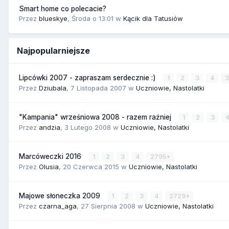
Smart home co polecacie?
Przez
blueskye
,
Środa o 13:01
w
Kącik dla Tatusiów
Najpopularniejsze
Lipcówki 2007 - zapraszam serdecznie :)
1
2
3
4
Przez
Dziubala
,
7 Listopada 2007
w
Uczniowie, Nastolatki
"Kampania" wrześniowa 2008 - razem raźniej
1
2
3
Przez
andzia
,
3 Lutego 2008
w
Uczniowie, Nastolatki
Marcóweczki 2016
1
2
3
4
2795
Przez
Olusia
,
20 Czerwca 2015
w
Uczniowie, Nastolatki
Majowe słoneczka 2009
1
2
3
4
2729
Przez
czarna_aga
,
27 Sierpnia 2008
w
Uczniowie, Nastolatki