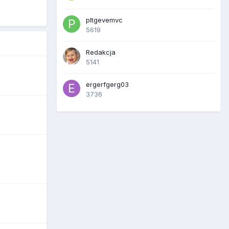
pltgevemvc
5619
Redakcja
5141
ergerfgerg03
3736