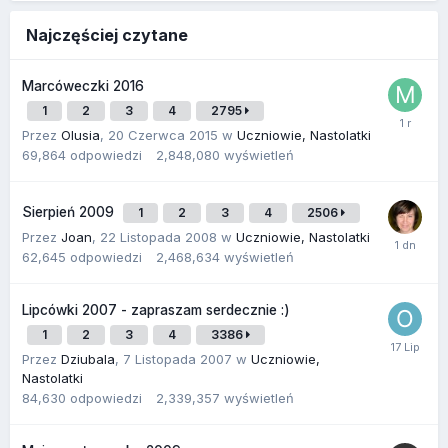
Najczęściej czytane
Marcóweczki 2016
1
2
3
4
2795
Przez
Olusia
,
20 Czerwca 2015
w
Uczniowie, Nastolatki
69,864
odpowiedzi
2,848,080
wyświetleń
Sierpień 2009
1
2
3
4
2506
Przez
Joan
,
22 Listopada 2008
w
Uczniowie, Nastolatki
62,645
odpowiedzi
2,468,634
wyświetleń
Lipcówki 2007 - zapraszam serdecznie :)
1
2
3
4
3386
Przez
Dziubala
,
7 Listopada 2007
w
Uczniowie,
Nastolatki
84,630
odpowiedzi
2,339,357
wyświetleń