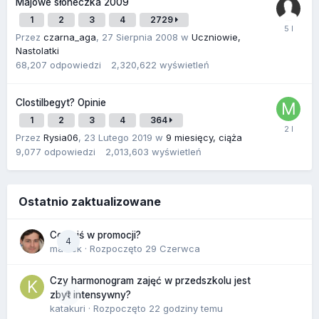
Majowe słoneczka 2009
1
2
3
4
2729
Przez
czarna_aga
,
27 Sierpnia 2008
w
Uczniowie,
Nastolatki
68,207
odpowiedzi
2,320,622
wyświetleń
Clostilbegyt? Opinie
1
2
3
4
364
Przez
Rysia06
,
23 Lutego 2019
w
9 miesięcy, ciąża
9,077
odpowiedzi
2,013,603
wyświetleń
Ostatnio zaktualizowane
Co dziś w promocji?
4
maciek
· Rozpoczęto
29 Czerwca
Czy harmonogram zajęć w przedszkolu jest
0
zbyt intensywny?
katakuri
· Rozpoczęto
22 godziny temu