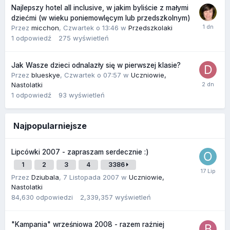
Najlepszy hotel all inclusive, w jakim byliście z małymi
dziećmi (w wieku poniemowlęcym lub przedszkolnym)
Przez
micchon
,
Czwartek o 13:46
w
Przedszkolaki
1
odpowiedź
275
wyświetleń
Jak Wasze dzieci odnalazły się w pierwszej klasie?
Przez
blueskye
,
Czwartek o 07:57
w
Uczniowie,
Nastolatki
1
odpowiedź
93
wyświetleń
Najpopularniejsze
Lipcówki 2007 - zapraszam serdecznie :)
1
2
3
4
3386
Przez
Dziubala
,
7 Listopada 2007
w
Uczniowie,
Nastolatki
84,630
odpowiedzi
2,339,357
wyświetleń
"Kampania" wrześniowa 2008 - razem raźniej