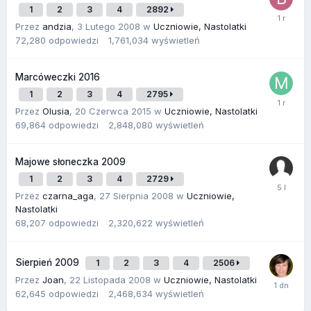
1
2
3
4
2892
Przez
andzia
,
3 Lutego 2008
w
Uczniowie, Nastolatki
72,280
odpowiedzi
1,761,034
wyświetleń
Marcóweczki 2016
1
2
3
4
2795
Przez
Olusia
,
20 Czerwca 2015
w
Uczniowie, Nastolatki
69,864
odpowiedzi
2,848,080
wyświetleń
Majowe słoneczka 2009
1
2
3
4
2729
Przez
czarna_aga
,
27 Sierpnia 2008
w
Uczniowie,
Nastolatki
68,207
odpowiedzi
2,320,622
wyświetleń
Sierpień 2009
1
2
3
4
2506
Przez
Joan
,
22 Listopada 2008
w
Uczniowie, Nastolatki
62,645
odpowiedzi
2,468,634
wyświetleń