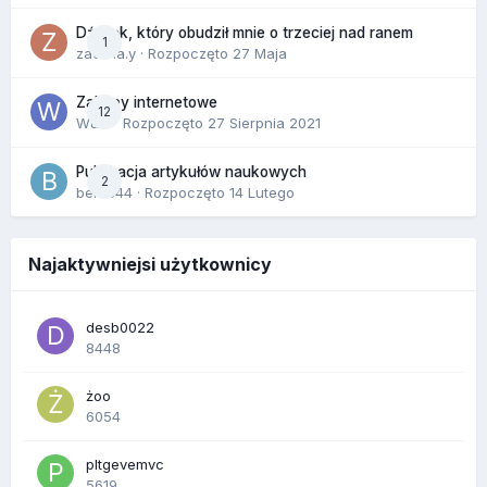
Dźwięk, który obudził mnie o trzeciej nad ranem
1
zackr.a.y
· Rozpoczęto
27 Maja
Zakupy internetowe
12
Wula
· Rozpoczęto
27 Sierpnia 2021
Publikacja artykułów naukowych
2
berus44
· Rozpoczęto
14 Lutego
Najaktywniejsi użytkownicy
desb0022
8448
żoo
6054
pltgevemvc
5619