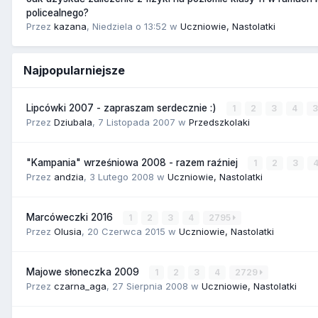
policealnego?
Przez
kazana
,
Niedziela o 13:52
w
Uczniowie, Nastolatki
Najpopularniejsze
Lipcówki 2007 - zapraszam serdecznie :)
1
2
3
4
Przez
Dziubala
,
7 Listopada 2007
w
Przedszkolaki
"Kampania" wrześniowa 2008 - razem raźniej
1
2
3
Przez
andzia
,
3 Lutego 2008
w
Uczniowie, Nastolatki
Marcóweczki 2016
1
2
3
4
2795
Przez
Olusia
,
20 Czerwca 2015
w
Uczniowie, Nastolatki
Majowe słoneczka 2009
1
2
3
4
2729
Przez
czarna_aga
,
27 Sierpnia 2008
w
Uczniowie, Nastolatki