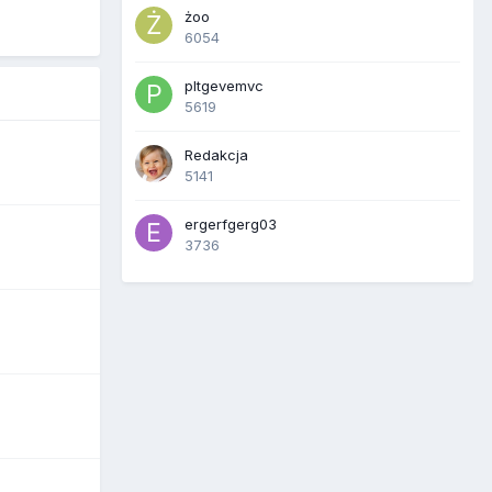
żoo
6054
pltgevemvc
5619
Redakcja
5141
ergerfgerg03
3736