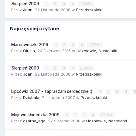
Sierpień 2009
1
2
3
4
2506
Przez
Joan
,
22 Listopada 2008
w
Przedszkolaki
Najczęściej czytane
Marcóweczki 2016
1
2
3
4
2795
Przez
Olusia
,
20 Czerwca 2015
w
Uczniowie, Nastolatki
Sierpień 2009
1
2
3
4
2506
Przez
Joan
,
22 Listopada 2008
w
Przedszkolaki
Lipcówki 2007 - zapraszam serdecznie :)
1
2
3
4
Przez
Dziubala
,
7 Listopada 2007
w
Przedszkolaki
Majowe słoneczka 2009
1
2
3
4
2729
Przez
czarna_aga
,
27 Sierpnia 2008
w
Uczniowie, Nastolatki