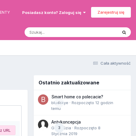
MENTY
Zarejestruj się
Posiadasz konto? Zaloguj się
Cała aktywność
Ostatnio zaktualizowane
Smart home co polecacie?
blueskye
0
· Rozpoczęto
12 godzin
temu
Antykoncepcja
Gość Kizia · Rozpoczęto
3
8
 z URL
Stycznia 2019