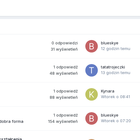
0
odpowiedzi
blueskye
12 godzin temu
31
wyświetleń
1
odpowiedź
tatatrojeczki
13 godzin temu
48
wyświetleń
1
odpowiedź
Kynara
Wtorek o 08:41
88
wyświetleń
1
odpowiedź
blueskye
Wtorek o 07:20
154
wyświetleń
 dobra forma
kształcenia