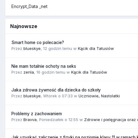
Encrypt_Data _net
Najnowsze
Smart home co polecacie?
Przez
blueskye
,
12 godzin temu
w
Kącik dla Tatusiów
Nie mam totalnie ochoty na seks
Przez
zenla
,
16 godzin temu
w
Kącik dla Tatusiów
Jaka zdrowa żywność dla dziecka do szkoły
Przez
blueskye
,
Wtorek o 07:33
w
Uczniowie, Nastolatki
Problemy z zachowaniem
Przez
Bravva
,
Poniedziałek o 12:55
w
Zdrowie i pielęgnacja oraz
Jak uzyskać zaliczenie z fizyki na poziomie klasy 11 w ramach 