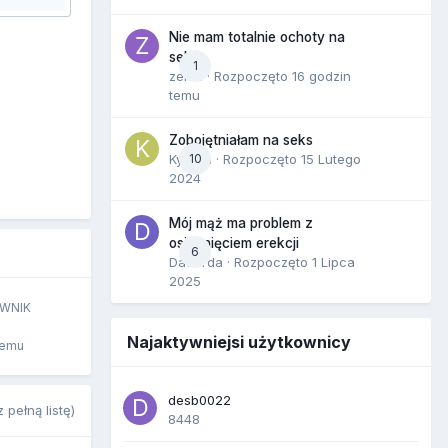
Nie mam totalnie ochoty na
seks
1
zenla
· Rozpoczęto
16 godzin
temu
Zobojętniałam na seks
Kynara
10
· Rozpoczęto
15 Lutego
2024
Mój mąż ma problem z
osiągnięciem erekcji
6
Dafiorda
· Rozpoczęto
1 Lipca
2025
WNIK
Najaktywniejsi użytkownicy
temu
desb0022
 pełną listę)
8448