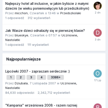
Najlepszy hotel all inclusive, w jakim byliście z małymi
dziećmi (w wieku poniemowlęcym lub przedszkolnym)
Przez
micchon
,
Czwartek o 13:46
w
Przedszkolaki
1
odpowiedź
312
wyświetleń
Jak Wasze dzieci odnalazły się w pierwszej klasie?
Przez
blueskye
,
Czwartek o 07:57
w
Uczniowie,
Nastolatki
1
odpowiedź
111
wyświetleń
Najpopularniejsze
Lipcówki 2007 - zapraszam serdecznie :)
1
2
3
4
3386
Przez
Dziubala
,
7 Listopada 2007
w
Uczniowie,
Nastolatki
84,630
odpowiedzi
2,342,712
wyświetleń
"Kampania" wrześniowa 2008 - razem raźniej