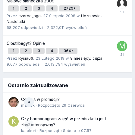
Majowe słoneczka 2009
1
2
3
4
2729
Przez
czarna_aga
,
27 Sierpnia 2008
w
Uczniowie,
Nastolatki
68,207
odpowiedzi
2,322,011
wyświetleń
Clostilbegyt? Opinie
1
2
3
4
364
Przez
Rysia06
,
23 Lutego 2019
w
9 miesięcy, ciąża
9,077
odpowiedzi
2,013,784
wyświetleń
Ostatnio zaktualizowane
Co dziś w promocji?
4
maciek
· Rozpoczęto
29 Czerwca
Czy harmonogram zajęć w przedszkolu jest
0
zbyt intensywny?
katakuri
· Rozpoczęto
Sobota o 07:57