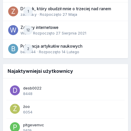
Dźwięk, który obudził mnie o trzeciej nad ranem
1
zackr.a.y
· Rozpoczęto
27 Maja
Zakupy internetowe
12
Wula
· Rozpoczęto
27 Sierpnia 2021
Publikacja artykułów naukowych
2
berus44
· Rozpoczęto
14 Lutego
Najaktywniejsi użytkownicy
desb0022
8448
żoo
6054
pltgevemvc
5619