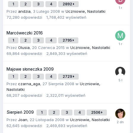
1
2
3
4
2892
Przez
andzia
,
3 Lutego 2008
w
Uczniowie, Nastolatki
72,280
odpowiedzi
1,768,402
wyświetleń
Marcóweczki 2016
1
2
3
4
2795
Przez
Olusia
,
20 Czerwca 2015
w
Uczniowie, Nastolatki
69,864
odpowiedzi
2,849,303
wyświetleń
Majowe słoneczka 2009
1
2
3
4
2729
Przez
czarna_aga
,
27 Sierpnia 2008
w
Uczniowie,
Nastolatki
68,207
odpowiedzi
2,322,011
wyświetleń
Sierpień 2009
1
2
3
4
2506
Przez
Joan
,
22 Listopada 2008
w
Uczniowie, Nastolatki
62,645
odpowiedzi
2,469,693
wyświetleń