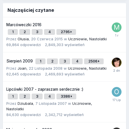
Najczęściej czytane
Marcóweczki 2016
1
2
3
4
2795
Przez
Olusia
,
20 Czerwca 2015
w
Uczniowie, Nastolatki
69,864
odpowiedzi
2,849,303
wyświetleń
Sierpień 2009
1
2
3
4
2506
Przez
Joan
,
22 Listopada 2008
w
Uczniowie, Nastolatki
62,645
odpowiedzi
2,469,693
wyświetleń
Lipcówki 2007 - zapraszam serdecznie :)
1
2
3
4
3386
Przez
Dziubala
,
7 Listopada 2007
w
Uczniowie,
Nastolatki
84,630
odpowiedzi
2,342,712
wyświetleń