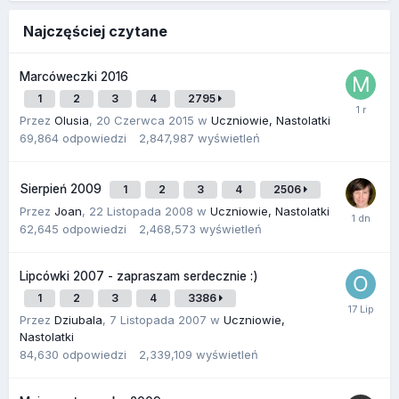
Najczęściej czytane
Marcóweczki 2016
1
2
3
4
2795
Przez
Olusia
,
20 Czerwca 2015
w
Uczniowie, Nastolatki
69,864
odpowiedzi
2,847,987
wyświetleń
Sierpień 2009
1
2
3
4
2506
Przez
Joan
,
22 Listopada 2008
w
Uczniowie, Nastolatki
62,645
odpowiedzi
2,468,573
wyświetleń
Lipcówki 2007 - zapraszam serdecznie :)
1
2
3
4
3386
Przez
Dziubala
,
7 Listopada 2007
w
Uczniowie,
Nastolatki
84,630
odpowiedzi
2,339,109
wyświetleń