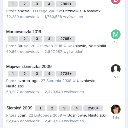
1
2
3
4
2892
Przez
andzia
,
3 Lutego 2008
w
Uczniowie, Nastolatki
72,280
odpowiedzi
1,760,588
wyświetleń
Marcóweczki 2016
1
2
3
4
2795
Przez
Olusia
,
20 Czerwca 2015
w
Uczniowie, Nastolatki
69,864
odpowiedzi
2,847,987
wyświetleń
Majowe słoneczka 2009
1
2
3
4
2729
Przez
czarna_aga
,
27 Sierpnia 2008
w
Uczniowie,
Nastolatki
68,207
odpowiedzi
2,320,540
wyświetleń
Sierpień 2009
1
2
3
4
2506
Przez
Joan
,
22 Listopada 2008
w
Uczniowie, Nastolatki
62,645
odpowiedzi
2,468,573
wyświetleń