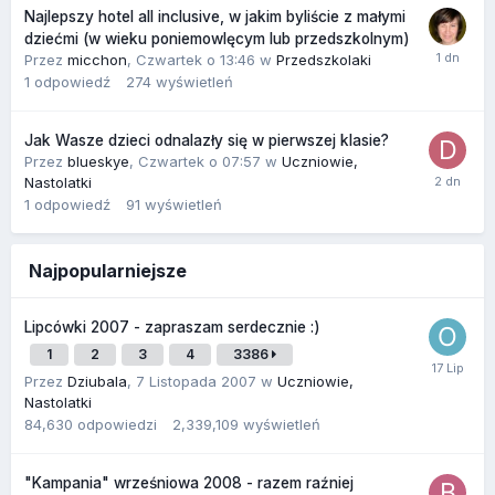
Najlepszy hotel all inclusive, w jakim byliście z małymi
dziećmi (w wieku poniemowlęcym lub przedszkolnym)
Przez
micchon
,
Czwartek o 13:46
w
Przedszkolaki
1
odpowiedź
274
wyświetleń
Jak Wasze dzieci odnalazły się w pierwszej klasie?
Przez
blueskye
,
Czwartek o 07:57
w
Uczniowie,
Nastolatki
1
odpowiedź
91
wyświetleń
Najpopularniejsze
Lipcówki 2007 - zapraszam serdecznie :)
1
2
3
4
3386
Przez
Dziubala
,
7 Listopada 2007
w
Uczniowie,
Nastolatki
84,630
odpowiedzi
2,339,109
wyświetleń
"Kampania" wrześniowa 2008 - razem raźniej