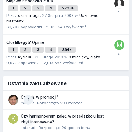
Majowe słoneczka 2009
1
2
3
4
2729
Przez
czarna_aga
,
27 Sierpnia 2008
w
Uczniowie,
Nastolatki
68,207
odpowiedzi
2,320,540
wyświetleń
Clostilbegyt? Opinie
1
2
3
4
364
Przez
Rysia06
,
23 Lutego 2019
w
9 miesięcy, ciąża
9,077
odpowiedzi
2,013,585
wyświetleń
Ostatnio zaktualizowane
Co dziś w promocji?
4
maciek
· Rozpoczęto
29 Czerwca
Czy harmonogram zajęć w przedszkolu jest
0
zbyt intensywny?
katakuri
· Rozpoczęto
20 godzin temu