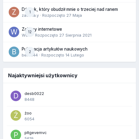
Dźwięk, który obudził mnie o trzeciej nad ranem
1
zackr.a.y
· Rozpoczęto
27 Maja
Zakupy internetowe
12
Wula
· Rozpoczęto
27 Sierpnia 2021
Publikacja artykułów naukowych
2
berus44
· Rozpoczęto
14 Lutego
Najaktywniejsi użytkownicy
desb0022
8448
żoo
6054
pltgevemvc
5619