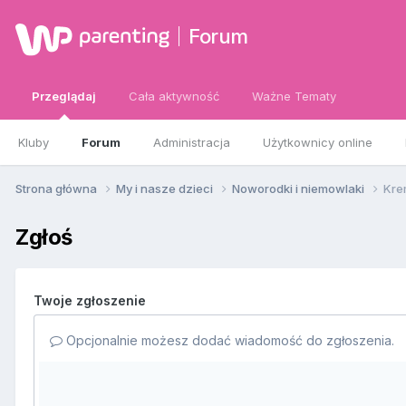
Forum
Przeglądaj
Cała aktywność
Ważne Tematy
Kluby
Forum
Administracja
Użytkownicy online
Strona główna
My i nasze dzieci
Noworodki i niemowlaki
Kre
Zgłoś
Twoje zgłoszenie
Opcjonalnie możesz dodać wiadomość do zgłoszenia.