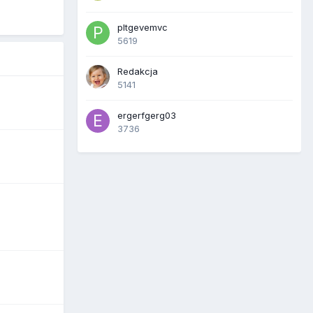
pltgevemvc
5619
Redakcja
5141
ergerfgerg03
3736