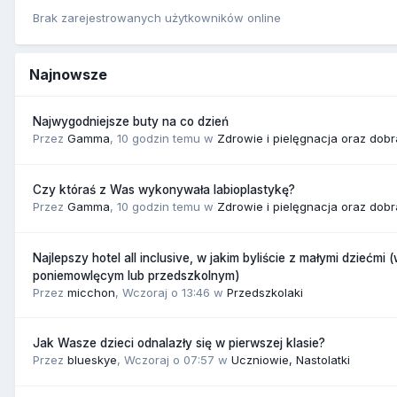
Brak zarejestrowanych użytkowników online
Najnowsze
Najwygodniejsze buty na co dzień
Przez
Gamma
,
10 godzin temu
w
Zdrowie i pielęgnacja oraz dob
Czy któraś z Was wykonywała labioplastykę?
Przez
Gamma
,
10 godzin temu
w
Zdrowie i pielęgnacja oraz dob
Najlepszy hotel all inclusive, w jakim byliście z małymi dziećmi 
poniemowlęcym lub przedszkolnym)
Przez
micchon
,
Wczoraj o 13:46
w
Przedszkolaki
Jak Wasze dzieci odnalazły się w pierwszej klasie?
Przez
blueskye
,
Wczoraj o 07:57
w
Uczniowie, Nastolatki