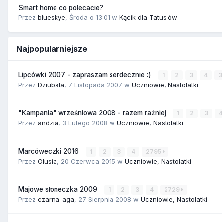
Smart home co polecacie?
Przez
blueskye
,
Środa o 13:01
w
Kącik dla Tatusiów
Najpopularniejsze
Lipcówki 2007 - zapraszam serdecznie :)
1
2
3
4
Przez
Dziubala
,
7 Listopada 2007
w
Uczniowie, Nastolatki
"Kampania" wrześniowa 2008 - razem raźniej
1
2
3
Przez
andzia
,
3 Lutego 2008
w
Uczniowie, Nastolatki
Marcóweczki 2016
1
2
3
4
2795
Przez
Olusia
,
20 Czerwca 2015
w
Uczniowie, Nastolatki
Majowe słoneczka 2009
1
2
3
4
2729
Przez
czarna_aga
,
27 Sierpnia 2008
w
Uczniowie, Nastolatki