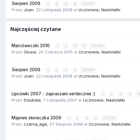
Sierpień 2009
1
2
3
4
2506
Przez
Joan
,
22 Listopada 2008
w
Uczniowie, Nastolatki
Najczęściej czytane
Marcóweczki 2016
1
2
3
4
2795
Przez
Olusia
,
20 Czerwca 2015
w
Uczniowie, Nastolatki
Sierpień 2009
1
2
3
4
2506
Przez
Joan
,
22 Listopada 2008
w
Uczniowie, Nastolatki
Lipcówki 2007 - zapraszam serdecznie :)
1
2
3
4
Przez
Dziubala
,
7 Listopada 2007
w
Uczniowie, Nastolatki
Majowe słoneczka 2009
1
2
3
4
2729
Przez
czarna_aga
,
27 Sierpnia 2008
w
Uczniowie, Nastolatki