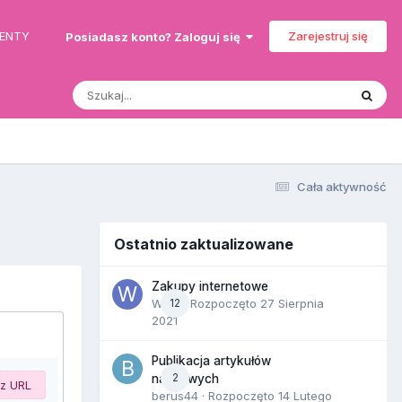
MENTY
Zarejestruj się
Posiadasz konto? Zaloguj się
Cała aktywność
Ostatnio zaktualizowane
Zakupy internetowe
Wula
12
· Rozpoczęto
27 Sierpnia
2021
Publikacja artykułów
2
naukowych
 z URL
berus44
· Rozpoczęto
14 Lutego