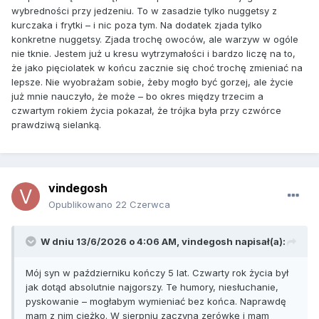
wybredności przy jedzeniu. To w zasadzie tylko nuggetsy z
kurczaka i frytki – i nic poza tym. Na dodatek zjada tylko
konkretne nuggetsy. Zjada trochę owoców, ale warzyw w ogóle
nie tknie. Jestem już u kresu wytrzymałości i bardzo liczę na to,
że jako pięciolatek w końcu zacznie się choć trochę zmieniać na
lepsze. Nie wyobrażam sobie, żeby mogło być gorzej, ale życie
już mnie nauczyło, że może – bo okres między trzecim a
czwartym rokiem życia pokazał, że trójka była przy czwórce
prawdziwą sielanką.
vindegosh
Opublikowano
22 Czerwca
W dniu 13/6/2026 o 4:06 AM,
vindegosh
napisał(a):
Mój syn w październiku kończy 5 lat. Czwarty rok życia był
jak dotąd absolutnie najgorszy. Te humory, niesłuchanie,
pyskowanie – mogłabym wymieniać bez końca. Naprawdę
mam z nim ciężko. W sierpniu zaczyna zerówkę i mam