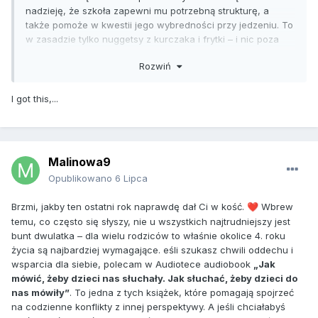
nadzieję, że szkoła zapewni mu potrzebną strukturę, a
także pomoże w kwestii jego wybredności przy jedzeniu. To
w zasadzie tylko nuggetsy z kurczaka i frytki – i nic poza
tym. Na dodatek zjada tylko konkretne nuggetsy. Zjada
Rozwiń
trochę owoców, ale warzyw w ogóle nie tknie. Jestem już u
kresu wytrzymałości i bardzo liczę na to, że jako pięciolatek
w końcu zacznie się choć trochę zmieniać na lepsze.
I got this,...
https://xender.vip/
Nie wyobrażam sobie, żeby mogło być
gorzej, ale życie już mnie nauczyło, że może – bo okres
między trzecim a czwartym rokiem życia pokazał, że trójka
była przy czwórce prawdziwą sielanką.
Malinowa9
Opublikowano
6 Lipca
Brzmi, jakby ten ostatni rok naprawdę dał Ci w kość.
Wbrew
❤️
temu, co często się słyszy, nie u wszystkich najtrudniejszy jest
bunt dwulatka – dla wielu rodziców to właśnie okolice 4. roku
życia są najbardziej wymagające.
eśli szukasz chwili oddechu i
wsparcia dla siebie, polecam w Audiotece audiobook
„Jak
mówić, żeby dzieci nas słuchały. Jak słuchać, żeby dzieci do
nas mówiły”
. To jedna z tych książek, które pomagają spojrzeć
na codzienne konflikty z innej perspektywy.
A jeśli chciałabyś