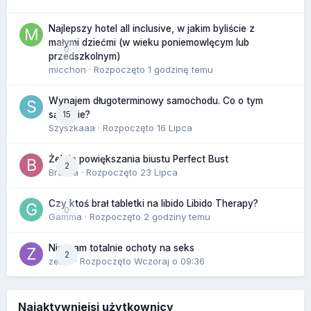
Najlepszy hotel all inclusive, w jakim byliście z
małymi dziećmi (w wieku poniemowlęcym lub
0
przedszkolnym)
micchon
· Rozpoczęto
1 godzinę temu
Wynajem długoterminowy samochodu. Co o tym
15
sądzicie?
Szyszkaaa
· Rozpoczęto
16 Lipca
Żel do powiększania biustu Perfect Bust
2
Bravva
· Rozpoczęto
23 Lipca
Czy ktoś brał tabletki na libido Libido Therapy?
0
Gamma
· Rozpoczęto
2 godziny temu
Nie mam totalnie ochoty na seks
2
zenla
· Rozpoczęto
Wczoraj o 09:36
Najaktywniejsi użytkownicy