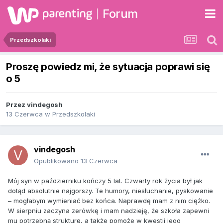
Forum
Przedszkolaki
Proszę powiedz mi, że sytuacja poprawi się
o 5
Przez
vindegosh
13 Czerwca
w
Przedszkolaki
vindegosh
Opublikowano
13 Czerwca
Mój syn w październiku kończy 5 lat. Czwarty rok życia był jak
dotąd absolutnie najgorszy. Te humory, niesłuchanie, pyskowanie
– mogłabym wymieniać bez końca. Naprawdę mam z nim ciężko.
W sierpniu zaczyna zerówkę i mam nadzieję, że szkoła zapewni
mu potrzebną strukturę, a także pomoże w kwestii jego