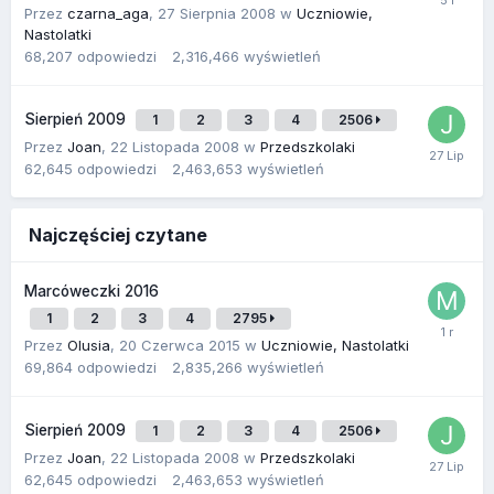
Przez
czarna_aga
,
27 Sierpnia 2008
w
Uczniowie,
Nastolatki
68,207
odpowiedzi
2,316,466
wyświetleń
Sierpień 2009
1
2
3
4
2506
Przez
Joan
,
22 Listopada 2008
w
Przedszkolaki
62,645
odpowiedzi
2,463,653
wyświetleń
Najczęściej czytane
Marcóweczki 2016
1
2
3
4
2795
Przez
Olusia
,
20 Czerwca 2015
w
Uczniowie, Nastolatki
69,864
odpowiedzi
2,835,266
wyświetleń
Sierpień 2009
1
2
3
4
2506
Przez
Joan
,
22 Listopada 2008
w
Przedszkolaki
62,645
odpowiedzi
2,463,653
wyświetleń