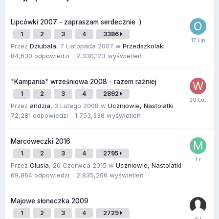
Lipcówki 2007 - zapraszam serdecznie :)
1
2
3
4
3386
Przez
Dziubala
,
7 Listopada 2007
w
Przedszkolaki
84,630
odpowiedzi
2,330,123
wyświetleń
"Kampania" wrześniowa 2008 - razem raźniej
1
2
3
4
2892
Przez
andzia
,
3 Lutego 2008
w
Uczniowie, Nastolatki
72,281
odpowiedzi
1,753,338
wyświetleń
Marcóweczki 2016
1
2
3
4
2795
Przez
Olusia
,
20 Czerwca 2015
w
Uczniowie, Nastolatki
69,864
odpowiedzi
2,835,266
wyświetleń
Majowe słoneczka 2009
1
2
3
4
2729