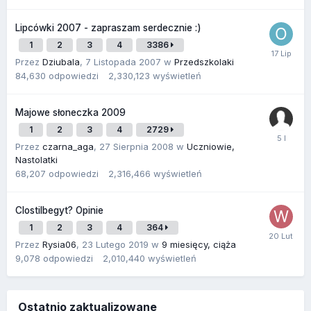
Lipcówki 2007 - zapraszam serdecznie :)
1
2
3
4
3386
Przez
Dziubala
,
7 Listopada 2007
w
Przedszkolaki
84,630
odpowiedzi
2,330,123
wyświetleń
Majowe słoneczka 2009
1
2
3
4
2729
Przez
czarna_aga
,
27 Sierpnia 2008
w
Uczniowie,
Nastolatki
68,207
odpowiedzi
2,316,466
wyświetleń
Clostilbegyt? Opinie
1
2
3
4
364
Przez
Rysia06
,
23 Lutego 2019
w
9 miesięcy, ciąża
9,078
odpowiedzi
2,010,440
wyświetleń
Ostatnio zaktualizowane