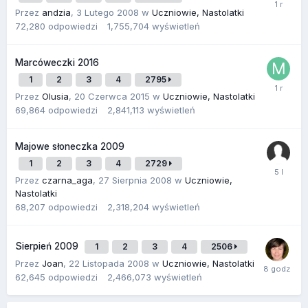
Przez
andzia
,
3 Lutego 2008
w
Uczniowie, Nastolatki
72,280
odpowiedzi
1,755,704
wyświetleń
Marcóweczki 2016
1
2
3
4
2795
Przez
Olusia
,
20 Czerwca 2015
w
Uczniowie, Nastolatki
69,864
odpowiedzi
2,841,113
wyświetleń
Majowe słoneczka 2009
1
2
3
4
2729
Przez
czarna_aga
,
27 Sierpnia 2008
w
Uczniowie,
Nastolatki
68,207
odpowiedzi
2,318,204
wyświetleń
Sierpień 2009
1
2
3
4
2506
Przez
Joan
,
22 Listopada 2008
w
Uczniowie, Nastolatki
62,645
odpowiedzi
2,466,073
wyświetleń