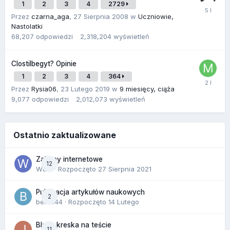
1
2
3
4
2729
Przez
czarna_aga
,
27 Sierpnia 2008
w
Uczniowie,
Nastolatki
68,207
odpowiedzi
2,318,204
wyświetleń
Clostilbegyt? Opinie
1
2
3
4
364
Przez
Rysia06
,
23 Lutego 2019
w
9 miesięcy, ciąża
9,077
odpowiedzi
2,012,073
wyświetleń
Ostatnio zaktualizowane
Zakupy internetowe
12
Wula
· Rozpoczęto
27 Sierpnia 2021
Publikacja artykułów naukowych
2
berus44
· Rozpoczęto
14 Lutego
Blada kreska na teście
11