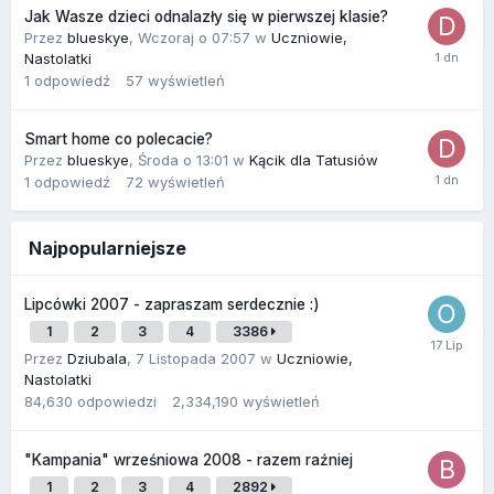
Jak Wasze dzieci odnalazły się w pierwszej klasie?
Przez
blueskye
,
Wczoraj o 07:57
w
Uczniowie,
Nastolatki
1
odpowiedź
57
wyświetleń
Smart home co polecacie?
Przez
blueskye
,
Środa o 13:01
w
Kącik dla Tatusiów
1
odpowiedź
72
wyświetleń
Najpopularniejsze
Lipcówki 2007 - zapraszam serdecznie :)
1
2
3
4
3386
Przez
Dziubala
,
7 Listopada 2007
w
Uczniowie,
Nastolatki
84,630
odpowiedzi
2,334,190
wyświetleń
"Kampania" wrześniowa 2008 - razem raźniej
1
2
3
4
2892