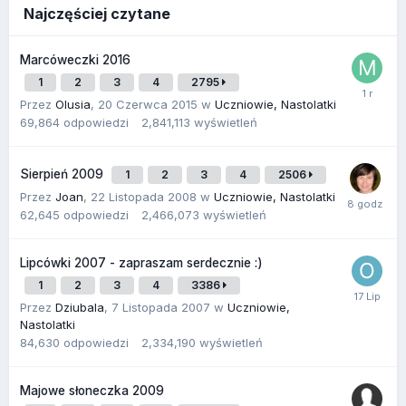
Najczęściej czytane
Marcóweczki 2016
1
2
3
4
2795
Przez
Olusia
,
20 Czerwca 2015
w
Uczniowie, Nastolatki
69,864
odpowiedzi
2,841,113
wyświetleń
Sierpień 2009
1
2
3
4
2506
Przez
Joan
,
22 Listopada 2008
w
Uczniowie, Nastolatki
62,645
odpowiedzi
2,466,073
wyświetleń
Lipcówki 2007 - zapraszam serdecznie :)
1
2
3
4
3386
Przez
Dziubala
,
7 Listopada 2007
w
Uczniowie,
Nastolatki
84,630
odpowiedzi
2,334,190
wyświetleń
Majowe słoneczka 2009