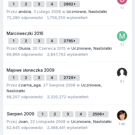
1
2
3
4
2892
Przez
andzia
,
3 Lutego 2008
w
Uczniowie, Nastolatki
72,280
odpowiedzi
1,759,250
wyświetleń
Marcóweczki 2016
1
2
3
4
2795
Przez
Olusia
,
20 Czerwca 2015
w
Uczniowie, Nastolatki
69,864
odpowiedzi
2,847,762
wyświetleń
Majowe słoneczka 2009
1
2
3
4
2729
Przez
czarna_aga
,
27 Sierpnia 2008
w
Uczniowie,
Nastolatki
68,207
odpowiedzi
2,320,272
wyświetleń
Sierpień 2009
1
2
3
4
2506
Przez
Joan
,
22 Listopada 2008
w
Uczniowie, Nastolatki
62,645
odpowiedzi
2,468,441
wyświetleń