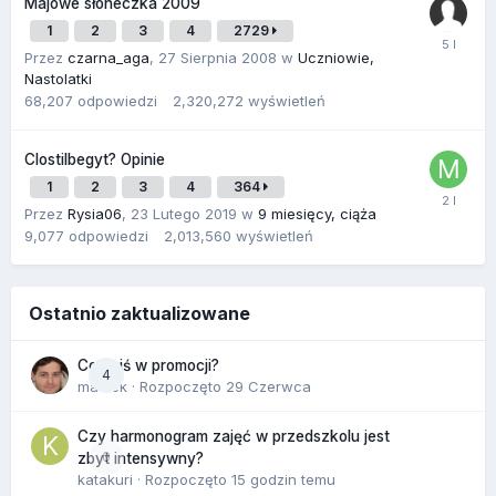
Majowe słoneczka 2009
1
2
3
4
2729
Przez
czarna_aga
,
27 Sierpnia 2008
w
Uczniowie,
Nastolatki
68,207
odpowiedzi
2,320,272
wyświetleń
Clostilbegyt? Opinie
1
2
3
4
364
Przez
Rysia06
,
23 Lutego 2019
w
9 miesięcy, ciąża
9,077
odpowiedzi
2,013,560
wyświetleń
Ostatnio zaktualizowane
Co dziś w promocji?
4
maciek
· Rozpoczęto
29 Czerwca
Czy harmonogram zajęć w przedszkolu jest
0
zbyt intensywny?
katakuri
· Rozpoczęto
15 godzin temu