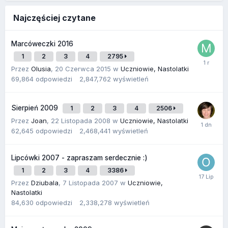
Najczęściej czytane
Marcóweczki 2016
1
2
3
4
2795
Przez
Olusia
,
20 Czerwca 2015
w
Uczniowie, Nastolatki
69,864
odpowiedzi
2,847,762
wyświetleń
Sierpień 2009
1
2
3
4
2506
Przez
Joan
,
22 Listopada 2008
w
Uczniowie, Nastolatki
62,645
odpowiedzi
2,468,441
wyświetleń
Lipcówki 2007 - zapraszam serdecznie :)
1
2
3
4
3386
Przez
Dziubala
,
7 Listopada 2007
w
Uczniowie,
Nastolatki
84,630
odpowiedzi
2,338,278
wyświetleń