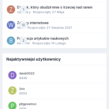
Dźwięk, który obudził mnie o trzeciej nad ranem
1
zackr.a.y
· Rozpoczęto
27 Maja
Zakupy internetowe
12
Wula
· Rozpoczęto
27 Sierpnia 2021
Publikacja artykułów naukowych
2
berus44
· Rozpoczęto
14 Lutego
Najaktywniejsi użytkownicy
desb0022
8448
żoo
6054
pltgevemvc
5619