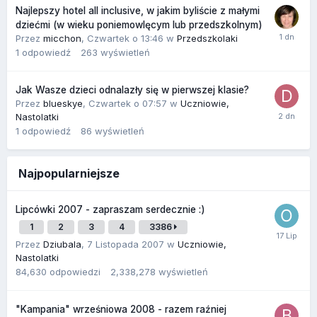
Najlepszy hotel all inclusive, w jakim byliście z małymi
dziećmi (w wieku poniemowlęcym lub przedszkolnym)
Przez
micchon
,
Czwartek o 13:46
w
Przedszkolaki
1
odpowiedź
263
wyświetleń
Jak Wasze dzieci odnalazły się w pierwszej klasie?
Przez
blueskye
,
Czwartek o 07:57
w
Uczniowie,
Nastolatki
1
odpowiedź
86
wyświetleń
Najpopularniejsze
Lipcówki 2007 - zapraszam serdecznie :)
1
2
3
4
3386
Przez
Dziubala
,
7 Listopada 2007
w
Uczniowie,
Nastolatki
84,630
odpowiedzi
2,338,278
wyświetleń
"Kampania" wrześniowa 2008 - razem raźniej