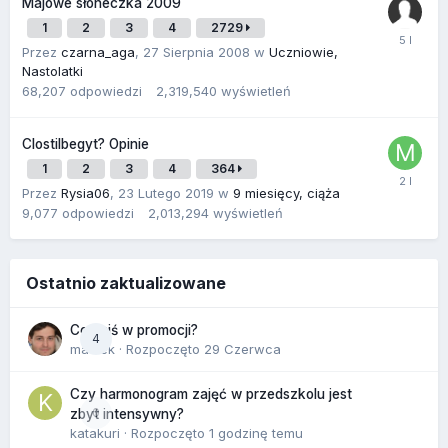
Majowe słoneczka 2009
1
2
3
4
2729
Przez
czarna_aga
,
27 Sierpnia 2008
w
Uczniowie,
Nastolatki
68,207
odpowiedzi
2,319,540
wyświetleń
Clostilbegyt? Opinie
1
2
3
4
364
Przez
Rysia06
,
23 Lutego 2019
w
9 miesięcy, ciąża
9,077
odpowiedzi
2,013,294
wyświetleń
Ostatnio zaktualizowane
Co dziś w promocji?
4
maciek
· Rozpoczęto
29 Czerwca
Czy harmonogram zajęć w przedszkolu jest
0
zbyt intensywny?
katakuri
· Rozpoczęto
1 godzinę temu