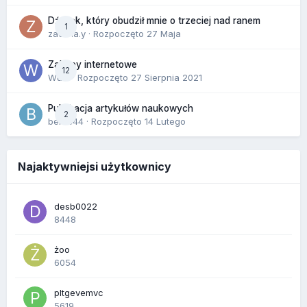
Dźwięk, który obudził mnie o trzeciej nad ranem
1
zackr.a.y
· Rozpoczęto
27 Maja
Zakupy internetowe
12
Wula
· Rozpoczęto
27 Sierpnia 2021
Publikacja artykułów naukowych
2
berus44
· Rozpoczęto
14 Lutego
Najaktywniejsi użytkownicy
desb0022
8448
żoo
6054
pltgevemvc
5619