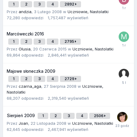
1
2
3
4
2892
Przez
andzia
,
3 Lutego 2008
w
Uczniowie, Nastolatki
72,280
odpowiedzi
1,757,487
wyświetleń
Marcóweczki 2016
1
2
3
4
2795
Przez
Olusia
,
20 Czerwca 2015
w
Uczniowie, Nastolatki
69,864
odpowiedzi
2,846,441
wyświetleń
Majowe słoneczka 2009
1
2
3
4
2729
Przez
czarna_aga
,
27 Sierpnia 2008
w
Uczniowie,
Nastolatki
68,207
odpowiedzi
2,319,540
wyświetleń
Sierpień 2009
1
2
3
4
2506
Przez
Joan
,
22 Listopada 2008
w
Uczniowie, Nastolatki
62,645
odpowiedzi
2,467,941
wyświetleń