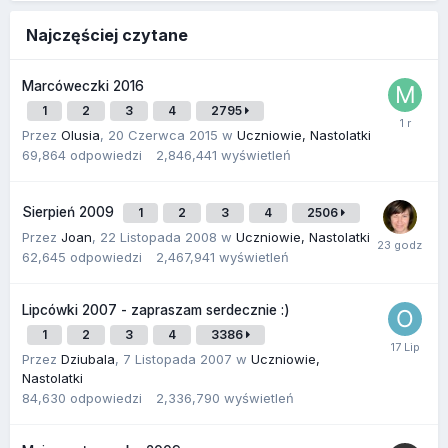
Najczęściej czytane
Marcóweczki 2016
1
2
3
4
2795
Przez
Olusia
,
20 Czerwca 2015
w
Uczniowie, Nastolatki
69,864
odpowiedzi
2,846,441
wyświetleń
Sierpień 2009
1
2
3
4
2506
Przez
Joan
,
22 Listopada 2008
w
Uczniowie, Nastolatki
62,645
odpowiedzi
2,467,941
wyświetleń
Lipcówki 2007 - zapraszam serdecznie :)
1
2
3
4
3386
Przez
Dziubala
,
7 Listopada 2007
w
Uczniowie,
Nastolatki
84,630
odpowiedzi
2,336,790
wyświetleń