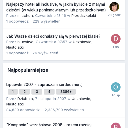
Najlepszy hotel all inclusive, w jakim byliście z małymi
dziećmi (w wieku poniemowlęcym lub przedszkolnym)
Przez
micchon
,
Czwartek o 13:46
w
Przedszkolaki
1
odpowiedź
229
wyświetleń
Jak Wasze dzieci odnalazły się w pierwszej klasie?
Przez
blueskye
,
Czwartek o 07:57
w
Uczniowie,
Nastolatki
1
odpowiedź
76
wyświetleń
Najpopularniejsze
Lipcówki 2007 - zapraszam serdecznie :)
1
2
3
4
3386
Przez
Dziubala
,
7 Listopada 2007
w
Uczniowie,
Nastolatki
84,630
odpowiedzi
2,336,790
wyświetleń
"Kampania" wrześniowa 2008 - razem raźniej