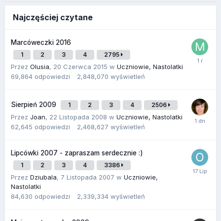
Najczęściej czytane
Marcóweczki 2016
1
2
3
4
2795
Przez
Olusia
,
20 Czerwca 2015
w
Uczniowie, Nastolatki
69,864
odpowiedzi
2,848,070
wyświetleń
Sierpień 2009
1
2
3
4
2506
Przez
Joan
,
22 Listopada 2008
w
Uczniowie, Nastolatki
62,645
odpowiedzi
2,468,627
wyświetleń
Lipcówki 2007 - zapraszam serdecznie :)
1
2
3
4
3386
Przez
Dziubala
,
7 Listopada 2007
w
Uczniowie,
Nastolatki
84,630
odpowiedzi
2,339,334
wyświetleń