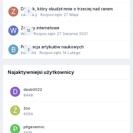
Dźwięk, który obudził mnie o trzeciej nad ranem
1
zackr.a.y
· Rozpoczęto
27 Maja
Zakupy internetowe
12
Wula
· Rozpoczęto
27 Sierpnia 2021
Publikacja artykułów naukowych
2
berus44
· Rozpoczęto
14 Lutego
Najaktywniejsi użytkownicy
desb0022
8448
żoo
6054
pltgevemvc
5619