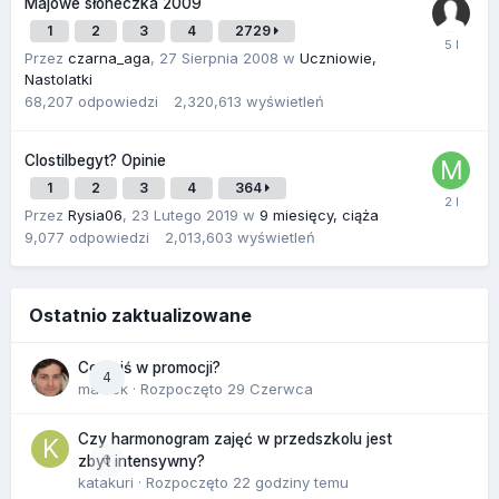
Majowe słoneczka 2009
1
2
3
4
2729
Przez
czarna_aga
,
27 Sierpnia 2008
w
Uczniowie,
Nastolatki
68,207
odpowiedzi
2,320,613
wyświetleń
Clostilbegyt? Opinie
1
2
3
4
364
Przez
Rysia06
,
23 Lutego 2019
w
9 miesięcy, ciąża
9,077
odpowiedzi
2,013,603
wyświetleń
Ostatnio zaktualizowane
Co dziś w promocji?
4
maciek
· Rozpoczęto
29 Czerwca
Czy harmonogram zajęć w przedszkolu jest
0
zbyt intensywny?
katakuri
· Rozpoczęto
22 godziny temu