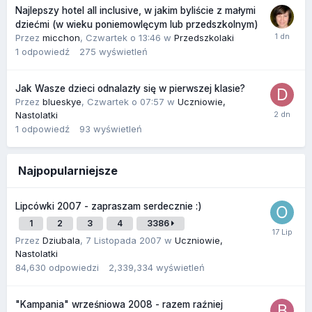
Najlepszy hotel all inclusive, w jakim byliście z małymi
dziećmi (w wieku poniemowlęcym lub przedszkolnym)
Przez
micchon
,
Czwartek o 13:46
w
Przedszkolaki
1
odpowiedź
275
wyświetleń
Jak Wasze dzieci odnalazły się w pierwszej klasie?
Przez
blueskye
,
Czwartek o 07:57
w
Uczniowie,
Nastolatki
1
odpowiedź
93
wyświetleń
Najpopularniejsze
Lipcówki 2007 - zapraszam serdecznie :)
1
2
3
4
3386
Przez
Dziubala
,
7 Listopada 2007
w
Uczniowie,
Nastolatki
84,630
odpowiedzi
2,339,334
wyświetleń
"Kampania" wrześniowa 2008 - razem raźniej