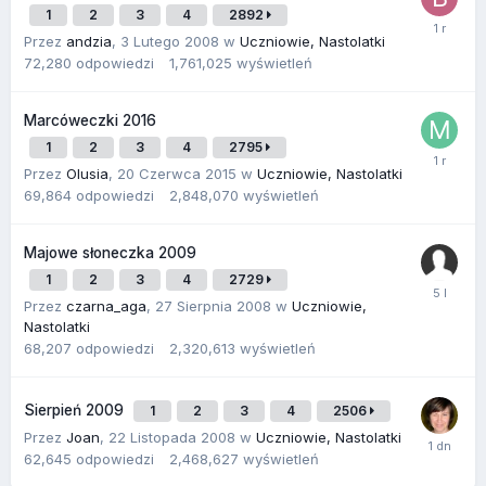
1
2
3
4
2892
Przez
andzia
,
3 Lutego 2008
w
Uczniowie, Nastolatki
72,280
odpowiedzi
1,761,025
wyświetleń
Marcóweczki 2016
1
2
3
4
2795
Przez
Olusia
,
20 Czerwca 2015
w
Uczniowie, Nastolatki
69,864
odpowiedzi
2,848,070
wyświetleń
Majowe słoneczka 2009
1
2
3
4
2729
Przez
czarna_aga
,
27 Sierpnia 2008
w
Uczniowie,
Nastolatki
68,207
odpowiedzi
2,320,613
wyświetleń
Sierpień 2009
1
2
3
4
2506
Przez
Joan
,
22 Listopada 2008
w
Uczniowie, Nastolatki
62,645
odpowiedzi
2,468,627
wyświetleń